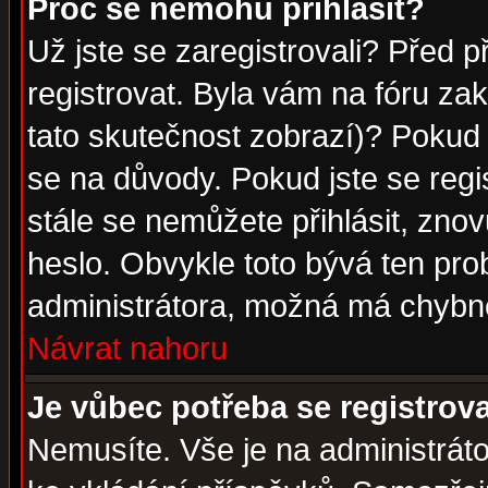
Proč se nemohu přihlásit?
Už jste se zaregistrovali? Před p
registrovat. Byla vám na fóru za
tato skutečnost zobrazí)? Pokud a
se na důvody. Pokud jste se regist
stále se nemůžete přihlásit, znov
heslo. Obvykle toto bývá ten pro
administrátora, možná má chybné
Návrat nahoru
Je vůbec potřeba se registrov
Nemusíte. Vše je na administrátor