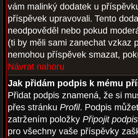
vám malinký dodatek u příspěvku, 
příspěvek upravovali. Tento doda
neodpověděl nebo pokud moderáto
(ti by měli sami zanechat vzkaz p
nemohou příspěvek smazat, poku
Návrat nahoru
Jak přidám podpis k mému př
Přidat podpis znamená, že si musí
přes stránku
Profil
. Podpis může
zatržením položky
Připojit podpis
pro všechny vaše příspěvky zašk