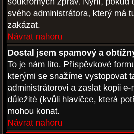
soukromých zpráv. Nyní, pokud d
svého administrátora, který má t
zakázat.
Návrat nahoru
Dostal jsem spamový a obtížný
To je nám líto. Příspěvkové for
kterými se snažíme vystopovat t
administrátorovi a zaslat kopii e-m
důležité (kvůli hlavičce, která p
mohou konat.
Návrat nahoru