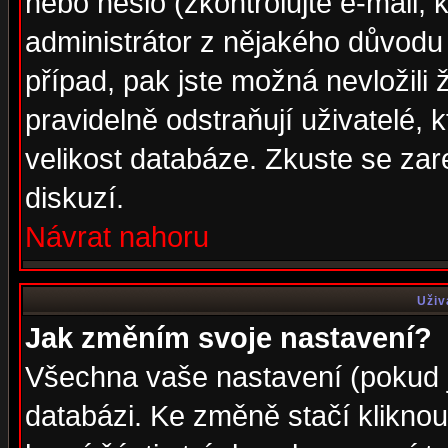
nebo heslo (zkontrolujte e-mail, k
administrátor z nějakého důvodu 
případ, pak jste možná nevložili 
pravidelně odstraňují uživatelé, k
velikost databáze. Zkuste se zar
diskuzí.
Návrat nahoru
Uživ
Jak změním svoje nastavení?
Všechna vaše nastavení (pokud js
databázi. Ke změně stačí klikno