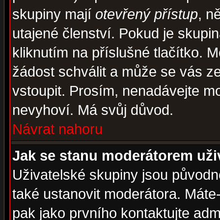
skupiny mají
otevřený přístup
, n
utajené členství. Pokud je skupi
kliknutím na příslušné tlačítko. 
žádost schválit a může se vás z
vstoupit. Prosím, nenadávejte mo
nevyhoví. Má svůj důvod.
Návrat nahoru
Jak se stanu moderátorem uži
Uživatelské skupiny jsou původ
také ustanovit moderátora. Máte-l
pak jako prvního kontaktujte ad