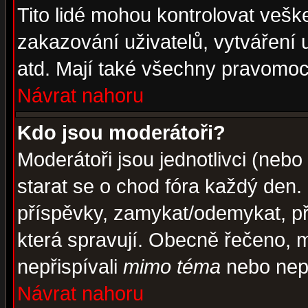
Tito lidé mohou kontrolovat veš
zakazování uživatelů, vytváření
atd. Mají také všechny pravomoc
Návrat nahoru
Kdo jsou moderátoři?
Moderátoři jsou jednotlivci (nebo 
starat se o chod fóra každý den
příspěvky, zamykat/odemykat, př
která spravují. Obecně řečeno, m
nepřispívali
mimo téma
nebo nepř
Návrat nahoru