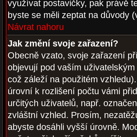
využívat postavičky, pak právě te
byste se měli zeptat na důvody (
Návrat nahoru
Jak změní svoje zařazení?
Obecně vzato, svoje zařazení p
objevují pod vaším uživatelským
což záleží na použitém vzhledu)
úrovní k rozlišení počtu vámi při
určitých uživatelů, např. označe
zvláštní vzhled. Prosím, nezatěž
abyste dosáhli vyšší úrovně. Mo