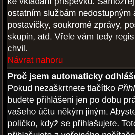
ke vkládání příspěvků. Samozřej
ostatním službám nedostupným a
postavičky, soukromé zprávy, pos
skupin, atd. Vřele vám tedy regi
chvil.
Návrat nahoru
Proč jsem automaticky odhlá
Pokud nezaškrtnete tlačítko
Přih
budete přihlášeni jen po dobu prá
vašeho účtu někým jiným. Abyste z
políčko, když se přihlašujete. 