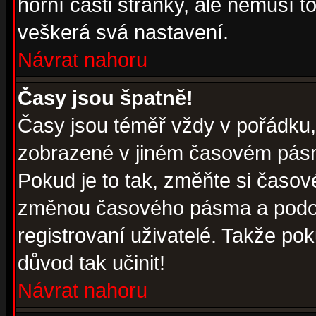
horní části stránky, ale nemusí t
veškerá svá nastavení.
Návrat nahoru
Časy jsou špatně!
Časy jsou téměř vždy v pořádku, 
zobrazené v jiném časovém pásm
Pokud je to tak, změňte si časov
změnou časového pásma a podob
registrovaní uživatelé. Takže pok
důvod tak učinit!
Návrat nahoru