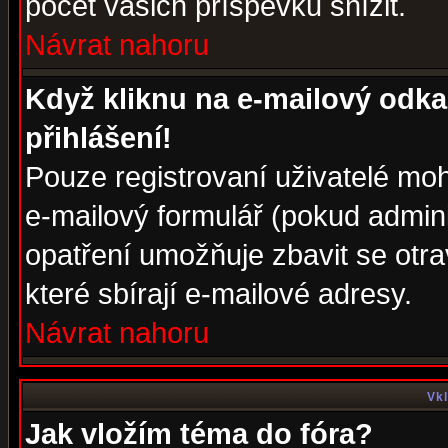
počet vašich příspěvků snížit.
Návrat nahoru
Když kliknu na e-mailový odka
přihlášení!
Pouze registrovaní uživatelé moh
e-mailový formulář (pokud adminis
opatření umožňuje zbavit se otr
které sbírají e-mailové adresy.
Návrat nahoru
Vkl
Jak vložím téma do fóra?