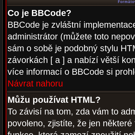
Formátov
Co je BBCode?
BBCode je zvláštní implementac
administrátor (můžete toto nepov
sám o sobě je podobný stylu HTM
závorkách [ a ] a nabízí větší kon
více informací o BBCode si proh
Návrat nahoru
Můžu používat HTML?
To závisí na tom, zda vám to adm
povoleno, zjistíte, že jen některé