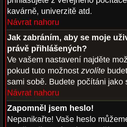
přihlašujete z veřejného počítače
kavárně, univerzitě atd.
Návrat nahoru
Jak zabráním, aby se moje uži
právě přihlášených?
Ve vašem nastavení najděte mo
pokud tuto možnost
zvolíte
budete
sami sobě. Budete počítáni jako s
Návrat nahoru
Zapomněl jsem heslo!
Nepanikařte! Vaše heslo můžeme