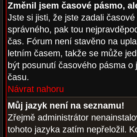
Změnil jsem časové pásmo, ale 
Jste si jisti, že jste zadali časo
správného, pak tou nejpravděpodo
čas. Fórum není stavěno na upla
letním časem, takže se může jed
být posunutí časového pásma o j
času.
Návrat nahoru
Můj jazyk není na seznamu!
Zřejmě administrátor nenainstalov
tohoto jazyka zatím nepřeložil. K