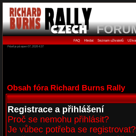
FORU
FAQ
Hledat
Seznam uživatelů
Uživa
•
•
•
Právě je pá srpen 07, 2026 4:37
Obsah fóra Richard Burns Rally
Registrace a přihlášení
Proč se nemohu přihlásit?
Je vůbec potřeba se registrovat?