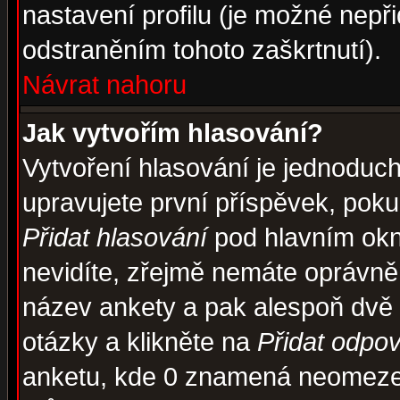
nastavení profilu (je možné nep
odstraněním tohoto zaškrtnutí).
Návrat nahoru
Jak vytvořím hlasování?
Vytvoření hlasování je jednoduc
upravujete první příspěvek, pokud
Přidat hlasování
pod hlavním okn
nevidíte, zřejmě nemáte oprávněn
název ankety a pak alespoň dvě
otázky a klikněte na
Přidat odpo
anketu, kde 0 znamená neomezen