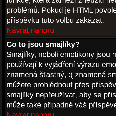
funkce, která zamezí zneužití ne
problémů. Pokud je HTML povole
příspěvku tuto volbu zakázat.
Návrat nahoru
Co to jsou smajlíky?
Smajlíky, neboli emotikony jsou 
používají k vyjádření výrazu emo
znamená šťastný, :( znamená sm
můžete prohlédnout přes příspěv
smajlíky nepřeužívat, aby se pří
může také případně váš příspěv
Návrat nahoru