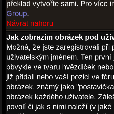
překlad vytvořte sami. Pro více 
Group
.
Návrat nahoru
Jak zobrazím obrázek pod už
Možná, že jste zaregistrovali př
uživatelským jménem. Ten první j
obvykle ve tvaru hvězdiček nebo k
již přidali nebo vaší pozici ve f
obrázek, známý jako "postavička" 
obrázek každého uživatele. Zálež
povolí či jak s nimi naloží (v j