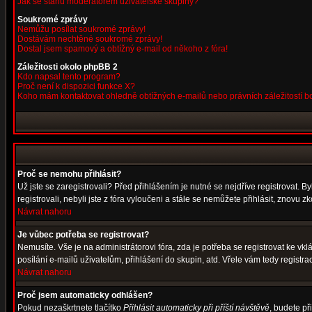
Jak se stanu moderátorem uživatelské skupiny?
Soukromé zprávy
Nemůžu posílat soukromé zprávy!
Dostávám nechtěné soukromé zprávy!
Dostal jsem spamový a obtížný e-mail od někoho z fóra!
Záležitosti okolo phpBB 2
Kdo napsal tento program?
Proč není k dispozici funkce X?
Koho mám kontaktovat ohledně obtížných e-mailů nebo právních záležitostí 
Proč se nemohu přihlásit?
Už jste se zaregistrovali? Před přihlášením je nutné se nejdříve registrovat. 
registrovali, nebyli jste z fóra vyloučeni a stále se nemůžete přihlásit, znov
Návrat nahoru
Je vůbec potřeba se registrovat?
Nemusíte. Vše je na administrátorovi fóra, zda je potřeba se registrovat ke 
posílání e-mailů uživatelům, přihlášení do skupin, atd. Vřele vám tedy registra
Návrat nahoru
Proč jsem automaticky odhlášen?
Pokud nezaškrtnete tlačítko
Přihlásit automaticky při příští návštěvě
, budete př