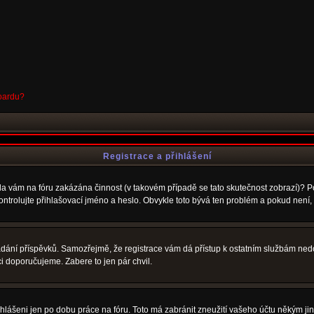
boardu?
Registrace a přihlášení
Byla vám na fóru zakázána činnost (v takovém případě se tato skutečnost zobrazí)? P
u zkontrolujte přihlašovací jméno a heslo. Obvykle toto bývá ten problém a pokud nen
vkládání příspěvků. Samozřejmě, že registrace vám dá přístup k ostatním službám 
ci doporučujeme. Zabere to jen pár chvil.
ihlášeni jen po dobu práce na fóru. Toto má zabránit zneužití vašeho účtu někým jiným