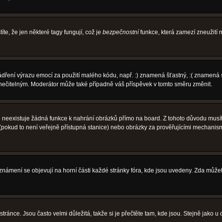
íte, že jen některé tagy fungují, což je
bezpečnostní
funkce, která zamezí zneužití
vyjádření výrazu emocí za použití malého kódu, např. :) znamená šťastný, :( zname
l nečitelným. Moderátor může také případně váš příspěvek v tomto směru změnit.
neexistuje žádná funkce k nahrání obrázků přímo na board. Z tohoto důvodu musíte
pokud to není veřejně přístupná stanice) nebo obrázky za prověřujícími mechanism
 Oznámení se objevují na horní části každé stránky fóra, kde jsou uvedeny. Zda může
ránce. Jsou často velmi důležitá, takže si je přečtěte tam, kde jsou. Stejně jako u 