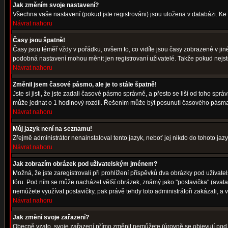
Jak změním svoje nastavení?
Všechna vaše nastavení (pokud jste registrováni) jsou uložena v databázi. Ke
Návrat nahoru
Časy jsou špatně!
Časy jsou téměř vždy v pořádku, ovšem to, co vidíte jsou časy zobrazené v j
podobná nastavení mohou měnit jen registrovaní uživatelé. Takže pokud nejste r
Návrat nahoru
Změnil jsem časové pásmo, ale je to stále špatně!
Jste si jisti, že jste zadali časové pásmo správně, a přesto se liší od toho s
může jednat o 1 hodinový rozdíl. Řešením může být posunutí časového pásma 
Návrat nahoru
Můj jazyk není na seznamu!
Zřejmě administrátor nenainstaloval tento jazyk, neboť jej nikdo do tohoto jazy
Návrat nahoru
Jak zobrazím obrázek pod uživatelským jménem?
Možná, že jste zaregistrovali při prohlížení příspěvků dva obrázky pod uživatel
fóru. Pod ním se může nacházet větší obrázek, známý jako "postavička" (avatar)
nemůžete využívat postavičky, pak právě tehdy toto administrátoři zakázali, a v
Návrat nahoru
Jak změní svoje zařazení?
Obecně vzato, svoje zařazení přímo změnit nemůžete (úrovně se objevují pod 