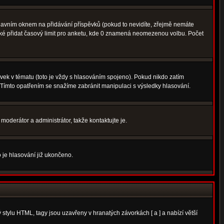
avním oknem na přidávání příspěvků (pokud to nevidíte, zřejmě nemáte
aké přidat časový limit pro anketu, kde 0 znamená neomezenou volbu. Počet
ek v tématu (toto je vždy s hlasováním spojeno). Pokud nikdo zatím
 Tímto opatřením se snažíme zabránit manipulaci s výsledky hlasování.
moderátor a administrátor, takže kontaktujte je.
 je hlasování již ukončeno.
tylu HTML, tagy jsou uzavřeny v hranatých závorkách [ a ] a nabízí větší