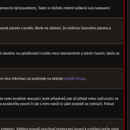
nemusí to být pravidlem). Takto si můžete změnit veškerá svá nastavení.
 časové pásmo v profilu. Berte na vědomí, že změnou časového pásma a
není stavěno na uplatňování rozdílu mezi standardním a letním časem, takže se
Pro více informací se podívejte na stránky
phpBB Group
.
nebo kostiček ukazující, kolik příspěvků jste již přidali nebo vaší pozici ve
a postavičky povolí či jak s nimi naloží (v jaké podobě se zobrazí). Pokud
vzhledu). Většina boardů používají hodnocení úrovní k rozlišení počtu vámi