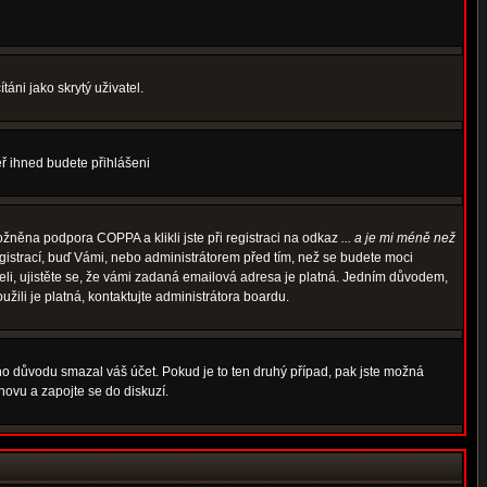
áni jako skrytý uživatel.
měř ihned budete přihlášeni
žněna podpora COPPA a klikli jste při registraci na odkaz
... a je mi méně než
egistrací, buď Vámi, nebo administrátorem před tím, než se budete moci
rželi, ujistěte se, že vámi zadaná emailová adresa je platná. Jedním důvodem,
oužili je platná, kontaktujte administrátora boardu.
ého důvodu smazal váš účet. Pokud je to ten druhý případ, pak jste možná
znovu a zapojte se do diskuzí.