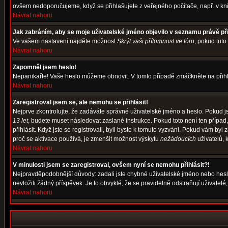
ovšem nedoporučujeme, když se přihlašujete z veřejného počítače, např. v kni
Návrat nahoru
Jak zabráním, aby se moje uživatelské jméno objevilo v seznamu právě p
Ve vašem nastavení najděte možnost
Skrýt vaši přítomnost ve fóru
, pokud tut
Návrat nahoru
Zapomněl jsem heslo!
Nepanikařte! Vaše heslo můžeme obnovit. V tomto případě zmáčkněte na přihl
Návrat nahoru
Zaregistroval jsem se, ale nemohu se přihlásit!
Nejprve zkontrolujte, že zadáváte správné uživatelské jméno a heslo. Pokud j
13 let
, budete muset následovat zaslané instrukce. Pokud toto není ten případ
přihlásit. Když jste se registrovali, byli byste k tomuto vyzváni. Pokud vám b
proč se aktivace používá, je zmenšit možnost výskytu
nežádoucích
uživatelů, k
Návrat nahoru
V minulosti jsem se zaregistroval, ovšem nyní se nemohu přihlásit?!
Nejpravděpodobnější důvody: zadali jste chybné uživatelské jméno nebo heslo (
nevložili žádný příspěvek. Je to obvyklé, že se pravidelně odstraňují uživatelé
Návrat nahoru