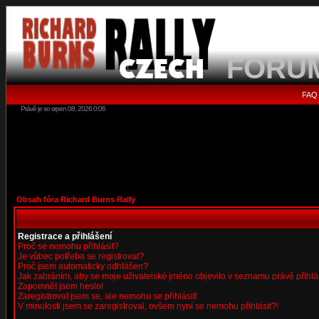
FORU
FAQ
Právě je so srpen 08, 2026 0:06
Obsah fóra Richard Burns Rally
Registrace a přihlášení
Proč se nemohu přihlásit?
Je vůbec potřeba se registrovat?
Proč jsem automaticky odhlášen?
Jak zabráním, aby se moje uživatelské jméno objevilo v seznamu právě přihl
Zapomněl jsem heslo!
Zaregistroval jsem se, ale nemohu se přihlásit!
V minulosti jsem se zaregistroval, ovšem nyní se nemohu přihlásit?!