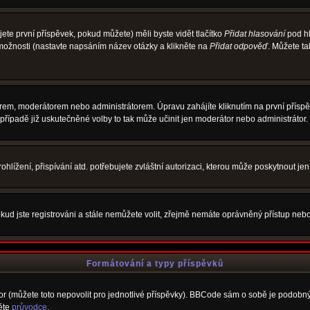
te první příspěvek, pokud můžete) měli byste vidět tlačítko
Přidat hlasování
pod hl
 možnosti (nastavte napsáním název otázky a klikněte na
Přidat odpověď
. Můžete t
rem, moderátorem nebo administrátorem. Úpravu zahájíte kliknutím na první příspěv
řípadě již uskutečněné volby to tak může učinit jen moderátor nebo administrátor.
lížení, přispívání atd. potřebujete zvláštní autorizaci, kterou může poskytnout jen 
kud jste registrováni a stále nemůžete volit, zřejmě nemáte oprávněný přístup nebo
Formátování a typy příspěvků
 (můžete toto nepovolit pro jednotlivé příspěvky). BBCode sám o sobě je podobný s
něte
průvodce
.