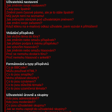
Uživatelská nastavení
Jak změním svoje nastavení?
Časy jsou špatně!
Změnil jsem časové pásmo, ale je to stále špatně!
Můj jazyk není na seznamu!
Jak zobrazím obrázek pod uživatelským jménem?
Jak změní svoje zařazení?
Když kliknu na e-mailový odkaz uživatele, jsem vyzván k přihlášení!
Vkládání příspěvků
Jak vložím téma do fóra?
Jak změním nebo smažu příspěvek?
Jak přidám podpis k mému příspěvku?
Jak vytvořím hlasování?
Jak změním nebo smažu hlasování?
Proč se nemohu dostat k fóru?
Proč nemohu hlasovat v anketě?
Formátování a typy příspěvků
Co je BBCode?
Můžu používat HTML?
Co to jsou smajlíky?
Mohu přidávat obrázky?
Co to jsou oznámení?
Co to jsou důležitá témata?
Co to jsou uzamčená témata?
Uživatelské úrovně a skupiny
Kdo jsou administrátoři?
Kdo jsou moderátoři?
Co jsou uživatelské skupiny?
Jak se mohu zapojit do uživatelské skupiny?