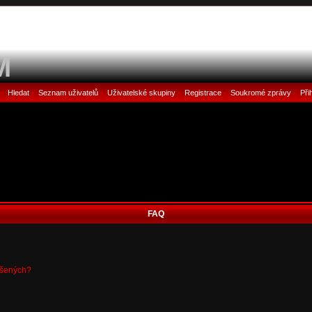
M
Hledat
Seznam uživatelů
Uživatelské skupiny
Registrace
Soukromé zprávy
Při
•
•
•
•
•
•
FAQ
ášených?