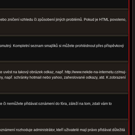
 nebo zničení vzhledu či způsobení jiných problémů. Pokud je HTML povoleno,
ná smutný. Kompletní seznam smajlíků si můžete prohlédnout přes příspěvkový
 uvést na takový obrázek odkaz, např. http://www.nekde-na-internetu.cz/muj-
y, např. schránky hotmail nebo yahoo, zaheslované odkazy, atd. K zobrazení
te či nemůžete přidávat oznámení do fóra, záleží na tom, zdali vám to
oznámení rozhoduje administrátor, kteří uživatelé mají právo přidávat důležitá