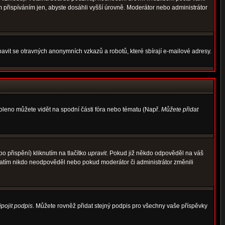
m přispíváním jen, abyste dosáhli vyšší úrovně. Moderátor nebo administrátor
avit se otravných anonymních vzkazů a robotů, které sbírají e-mailové adresy.
voleno můžete vidět na spodní části fóra nebo tématu (Např.
Můžete přidat
 přispění) kliknutím na tlačítko
upravit
. Pokud již někdo odpověděl na váš
d zatím nikdo neodpověděl nebo pokud moderátor či administrátor změnili
ipojit podpis
. Můžete rovněž přidat stejný podpis pro všechny vaše příspěvky