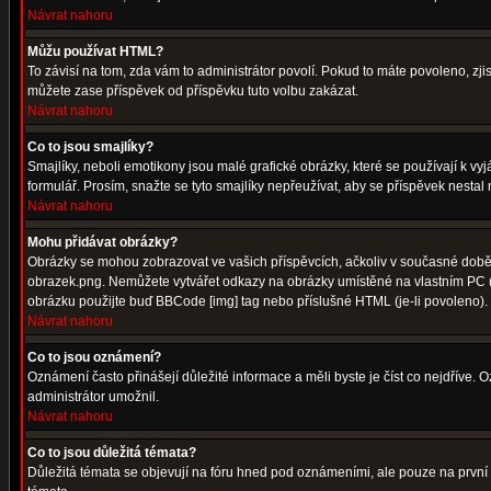
Návrat nahoru
Můžu používat HTML?
To závisí na tom, zda vám to administrátor povolí. Pokud to máte povoleno, zjist
můžete zase příspěvek od příspěvku tuto volbu zakázat.
Návrat nahoru
Co to jsou smajlíky?
Smajlíky, neboli emotikony jsou malé grafické obrázky, které se používají k 
formulář. Prosím, snažte se tyto smajlíky nepřeužívat, aby se příspěvek nesta
Návrat nahoru
Mohu přidávat obrázky?
Obrázky se mohou zobrazovat ve vašich příspěvcích, ačkoliv v současné době 
obrazek.png. Nemůžete vytvářet odkazy na obrázky umístěné na vlastním PC (
obrázku použijte buď BBCode [img] tag nebo příslušné HTML (je-li povoleno).
Návrat nahoru
Co to jsou oznámení?
Oznámení často přinášejí důležité informace a měli byste je číst co nejdříve.
administrátor umožnil.
Návrat nahoru
Co to jsou důležitá témata?
Důležitá témata se objevují na fóru hned pod oznámeními, ale pouze na první st