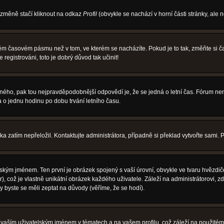
 změně stačí kliknout na odkaz
Profil
(obvykle se nachází v horní části stránky, ale 
iném časovém pásmu než v tom, ve kterém se nacházíte. Pokud je to tak, změňte si
egistrováni, toto je dobrý důvod tak učinit!
právného, pak tou nejpravděpodobnější odpovědí je, že se jedná o letní čas. Fórum 
o jednu hodinu po dobu trvání letního času.
ka zatím nepřeložil. Kontaktujte administrátora, případně si překlad vytvořte sami. 
ským jménem. Ten první je obrázek spojený s vaší úrovní, obvykle ve tvaru hvězdiček 
, což je vlastně unikátní obrázek každého uživatele. Záleží na administrátorovi, zd
y byste se měli zeptat na důvody (věříme, že se hodí).
vaším uživatelským jménem v tématech a na vašem profilu, což záleží na použitém 