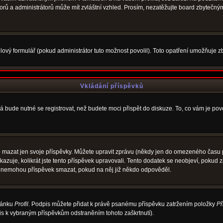
átorů a administrátorů může mít zvláštní vzhled. Prosím, nezatěžujte board zbytečný
ový formulář (pokud administrátor tuto možnost povolil). Toto opatření umožňuje zb
Vkládání příspěvků
á bude nutné se registrovat, než budete moci přispět do diskuze. To, co vám je po
 mazat jen svoje příspěvky. Můžete upravit zprávu (někdy jen do omezeného času po
ukazuje, kolikrát jste tento příspěvek upravovali. Tento dodatek se neobjeví, poku
elé nemohou příspěvek smazat, pokud na něj již někdo odpověděl.
tránku
Profil
. Podpis můžete přidat k právě psanému příspěvku zatržením položky
Př
pis k vybraným příspěvkům odstraněním tohoto zaškrtnutí).