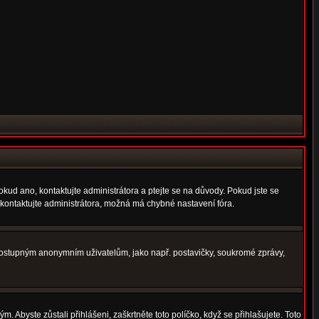
okud ano, kontaktujte administrátora a ptejte se na důvody. Pokud jste se
í, kontaktujte administrátora, možná má chybné nastavení fóra.
nedostupným anonymním uživatelům, jako např. postavičky, soukromé zprávy,
. Abyste zůstali přihlášeni, zaškrtněte toto políčko, když se přihlašujete. Toto