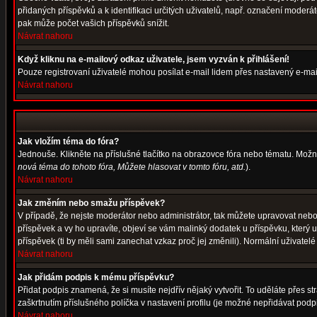
přidaných příspěvků a k identifikaci určitých uživatelů, např. označení moder
pak může počet vašich příspěvků snížit.
Návrat nahoru
Když kliknu na e-mailový odkaz uživatele, jsem vyzván k přihlášení!
Pouze registrovaní uživatelé mohou posílat e-mail lidem přes nastavený e-mail
Návrat nahoru
Jak vložím téma do fóra?
Jednouše. Klikněte na příslušné tlačítko na obrazovce fóra nebo tématu. Možn
nová téma do tohoto fóra, Můžete hlasovat v tomto fóru, atd.
).
Návrat nahoru
Jak změním nebo smažu příspěvek?
V případě, že nejste moderátor nebo administrátor, tak můžete upravovat nebo
příspěvek a vy ho upravíte, objeví se vám malinký dodatek u příspěvku, který 
příspěvek (ti by měli sami zanechat vzkaz proč jej změnili). Normální uživat
Návrat nahoru
Jak přidám podpis k mému příspěvku?
Přidat podpis znamená, že si musíte nejdřív nějaký vytvořit. To uděláte přes s
zaškrtnutím příslušného políčka v nastavení profilu (je možné nepřidávat pod
Návrat nahoru