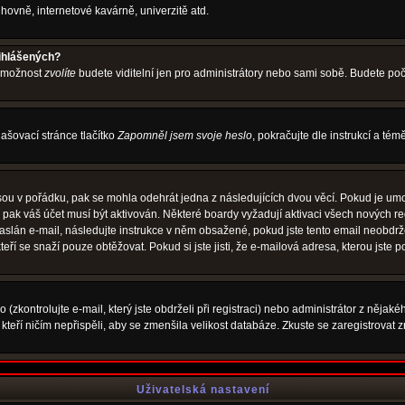
hovně, internetové kavárně, univerzitě atd.
řihlášených?
o možnost
zvolíte
budete viditelní jen pro administrátory nebo sami sobě. Budete počít
ašovací stránce tlačítko
Zapomněl jsem svoje heslo
, pokračujte dle instrukcí a té
sou v pořádku, pak se mohla odehrát jedna z následujících dvou věcí. Pokud je umo
, pak váš účet musí být aktivován. Některé boardy vyžadují aktivaci všech nových r
yl zaslán e-mail, následujte instrukce v něm obsažené, pokud jste tento email neobd
teří se snaží pouze obtěžovat. Pokud si jste jisti, že e-mailová adresa, kterou jste p
zkontrolujte e-mail, který jste obdrželi při registraci) nebo administrátor z nějak
, kteří ničím nepřispěli, aby se zmenšila velikost databáze. Zkuste se zaregistrovat 
Uživatelská nastavení