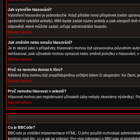
Jak vytvořím hlasování?
Vytvoření hlasování je jednoduché. Když přidáte nový příspěvek (nebo upravuje
oprávnění vytvářet ankety). Měli byste zadat název ankety a pak alespoň dvě
odpovědí, které můžete zadat, určuje administrátor boardu.
Návrat nahoru
Jak změním nebo smažu hlasování?
Je to stejné jako s příspěvky, hlasování mohou být upravována původním auto
nehlasoval, pak uživatelé mohou vymazat nebo změnit položku v hlasování, v p
Návrat nahoru
Proč se nemohu dostat k fóru?
Některá fóra mohou být znepřístupněna určitým lidem či skupinám. Ke čtení, proh
Návrat nahoru
Proč nemohu hlasovat v anketě?
Hlasovat mohou jen registrovaní uživatelé (aby nebyly zkresleny výsledky). Po
Návrat nahoru
Co je BBCode?
BBCode je zvláštní implementace HTML. O jeho použití rozhoduje administrátor
kontrolu nad tím, co a jak se zobrazí. Pro více informací o BBCode si prohléd