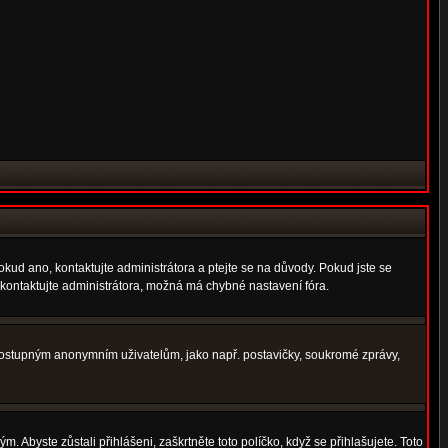
okud ano, kontaktujte administrátora a ptejte se na důvody. Pokud jste se
í, kontaktujte administrátora, možná má chybné nastavení fóra.
nedostupným anonymním uživatelům, jako např. postavičky, soukromé zprávy,
. Abyste zůstali přihlášeni, zaškrtněte toto políčko, když se přihlašujete. Toto