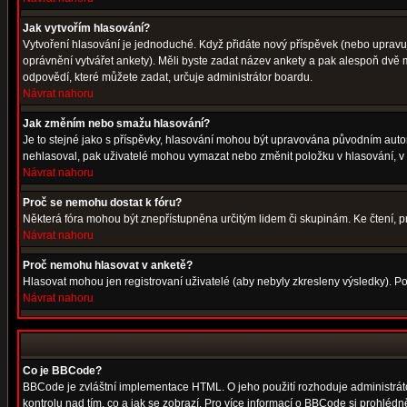
Jak vytvořím hlasování?
Vytvoření hlasování je jednoduché. Když přidáte nový příspěvek (nebo upravuje
oprávnění vytvářet ankety). Měli byste zadat název ankety a pak alespoň dvě
odpovědí, které můžete zadat, určuje administrátor boardu.
Návrat nahoru
Jak změním nebo smažu hlasování?
Je to stejné jako s příspěvky, hlasování mohou být upravována původním auto
nehlasoval, pak uživatelé mohou vymazat nebo změnit položku v hlasování, v p
Návrat nahoru
Proč se nemohu dostat k fóru?
Některá fóra mohou být znepřístupněna určitým lidem či skupinám. Ke čtení, proh
Návrat nahoru
Proč nemohu hlasovat v anketě?
Hlasovat mohou jen registrovaní uživatelé (aby nebyly zkresleny výsledky). Po
Návrat nahoru
Co je BBCode?
BBCode je zvláštní implementace HTML. O jeho použití rozhoduje administrátor
kontrolu nad tím, co a jak se zobrazí. Pro více informací o BBCode si prohléd