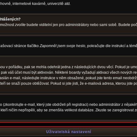
hovně, internetové kavárně, univerzitě atd.
řihlášených?
o možnost
zvolíte
budete viditelní jen pro administrátory nebo sami sobě. Budete počít
ašovací stránce tlačítko
Zapomněl jsem svoje heslo
, pokračujte dle instrukcí a té
sou v pořádku, pak se mohla odehrát jedna z následujících dvou věcí. Pokud je umo
, pak váš účet musí být aktivován. Některé boardy vyžadují aktivaci všech nových r
yl zaslán e-mail, následujte instrukce v něm obsažené, pokud jste tento email neobd
teří se snaží pouze obtěžovat. Pokud si jste jisti, že e-mailová adresa, kterou jste p
zkontrolujte e-mail, který jste obdrželi při registraci) nebo administrátor z nějak
, kteří ničím nepřispěli, aby se zmenšila velikost databáze. Zkuste se zaregistrovat 
Uživatelská nastavení