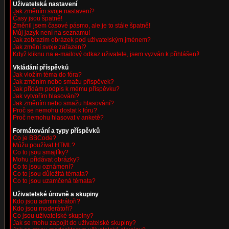
Uživatelská nastavení
Jak změním svoje nastavení?
Časy jsou špatně!
Změnil jsem časové pásmo, ale je to stále špatně!
Můj jazyk není na seznamu!
Jak zobrazím obrázek pod uživatelským jménem?
Jak změní svoje zařazení?
Když kliknu na e-mailový odkaz uživatele, jsem vyzván k přihlášení!
Vkládání příspěvků
Jak vložím téma do fóra?
Jak změním nebo smažu příspěvek?
Jak přidám podpis k mému příspěvku?
Jak vytvořím hlasování?
Jak změním nebo smažu hlasování?
Proč se nemohu dostat k fóru?
Proč nemohu hlasovat v anketě?
Formátování a typy příspěvků
Co je BBCode?
Můžu používat HTML?
Co to jsou smajlíky?
Mohu přidávat obrázky?
Co to jsou oznámení?
Co to jsou důležitá témata?
Co to jsou uzamčená témata?
Uživatelské úrovně a skupiny
Kdo jsou administrátoři?
Kdo jsou moderátoři?
Co jsou uživatelské skupiny?
Jak se mohu zapojit do uživatelské skupiny?