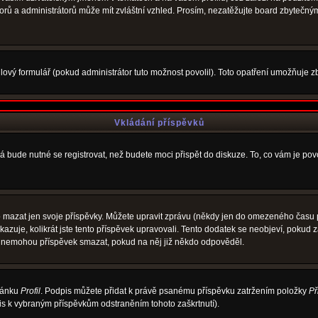
átorů a administrátorů může mít zvláštní vzhled. Prosím, nezatěžujte board zbytečný
ový formulář (pokud administrátor tuto možnost povolil). Toto opatření umožňuje zb
Vkládání příspěvků
á bude nutné se registrovat, než budete moci přispět do diskuze. To, co vám je po
 mazat jen svoje příspěvky. Můžete upravit zprávu (někdy jen do omezeného času po
ukazuje, kolikrát jste tento příspěvek upravovali. Tento dodatek se neobjeví, poku
elé nemohou příspěvek smazat, pokud na něj již někdo odpověděl.
tránku
Profil
. Podpis můžete přidat k právě psanému příspěvku zatržením položky
Př
pis k vybraným příspěvkům odstraněním tohoto zaškrtnutí).