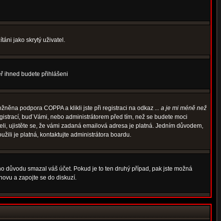
áni jako skrytý uživatel.
měř ihned budete přihlášeni
žněna podpora COPPA a klikli jste při registraci na odkaz
... a je mi méně než
egistrací, buď Vámi, nebo administrátorem před tím, než se budete moci
rželi, ujistěte se, že vámi zadaná emailová adresa je platná. Jedním důvodem,
oužili je platná, kontaktujte administrátora boardu.
ého důvodu smazal váš účet. Pokud je to ten druhý případ, pak jste možná
znovu a zapojte se do diskuzí.