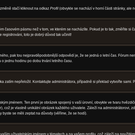
 změně stačí kliknout na odkaz
Profil
(obvykle se nachází v horní části stránky, ale 
iném časovém pásmu než v tom, ve kterém se nacházíte. Pokud je to tak, změňte si
egistrováni, toto je dobrý důvod tak učinit!
právného, pak tou nejpravděpodobnější odpovědí je, že se jedná o letní čas. Fórum 
o jednu hodinu po dobu trvání letního času.
ka zatím nepřeložil. Kontaktujte administrátora, případně si překlad vytvořte sami. 
ským jménem. Ten první je obrázek spojený s vaší úrovní, obvykle ve tvaru hvězdiček 
, což je vlastně unikátní obrázek každého uživatele. Záleží na administrátorovi, zd
y byste se měli zeptat na důvody (věříme, že se hodí).
vaším uživatelským jménem v tématech a na vašem profilu, což záleží na použitém 