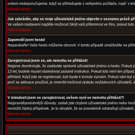
ovšem nedoporučujeme, když se přihlašujete z veřejného počítače, např. v kni
Návrat nahoru
Jak zabráním, aby se moje uživatelské jméno objevilo v seznamu právě p
Ve vašem nastavení najděte možnost
Skrýt vaši přítomnost ve fóru
, pokud tut
Návrat nahoru
Zapomněl jsem heslo!
Nepanikařte! Vaše heslo můžeme obnovit. V tomto případě zmáčkněte na přihl
Návrat nahoru
Zaregistroval jsem se, ale nemohu se přihlásit!
Nejprve zkontrolujte, že zadáváte správné uživatelské jméno a heslo. Pokud j
13 let
, budete muset následovat zaslané instrukce. Pokud toto není ten případ
přihlásit. Když jste se registrovali, byli byste k tomuto vyzváni. Pokud vám b
proč se aktivace používá, je zmenšit možnost výskytu
nežádoucích
uživatelů, k
Návrat nahoru
V minulosti jsem se zaregistroval, ovšem nyní se nemohu přihlásit?!
Nejpravděpodobnější důvody: zadali jste chybné uživatelské jméno nebo heslo (
nevložili žádný příspěvek. Je to obvyklé, že se pravidelně odstraňují uživatelé
Návrat nahoru