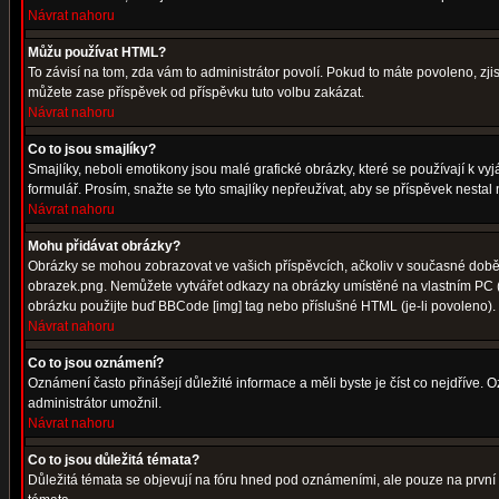
Návrat nahoru
Můžu používat HTML?
To závisí na tom, zda vám to administrátor povolí. Pokud to máte povoleno, zjist
můžete zase příspěvek od příspěvku tuto volbu zakázat.
Návrat nahoru
Co to jsou smajlíky?
Smajlíky, neboli emotikony jsou malé grafické obrázky, které se používají k 
formulář. Prosím, snažte se tyto smajlíky nepřeužívat, aby se příspěvek nesta
Návrat nahoru
Mohu přidávat obrázky?
Obrázky se mohou zobrazovat ve vašich příspěvcích, ačkoliv v současné době 
obrazek.png. Nemůžete vytvářet odkazy na obrázky umístěné na vlastním PC (
obrázku použijte buď BBCode [img] tag nebo příslušné HTML (je-li povoleno).
Návrat nahoru
Co to jsou oznámení?
Oznámení často přinášejí důležité informace a měli byste je číst co nejdříve.
administrátor umožnil.
Návrat nahoru
Co to jsou důležitá témata?
Důležitá témata se objevují na fóru hned pod oznámeními, ale pouze na první st