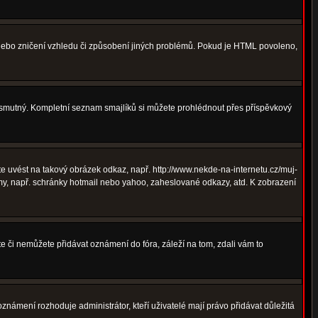
 nebo zničení vzhledu či způsobení jiných problémů. Pokud je HTML povoleno,
ná smutný. Kompletní seznam smajlíků si můžete prohlédnout přes příspěvkový
 uvést na takový obrázek odkaz, např. http://www.nekde-na-internetu.cz/muj-
y, např. schránky hotmail nebo yahoo, zaheslované odkazy, atd. K zobrazení
te či nemůžete přidávat oznámení do fóra, záleží na tom, zdali vám to
oznámení rozhoduje administrátor, kteří uživatelé mají právo přidávat důležitá