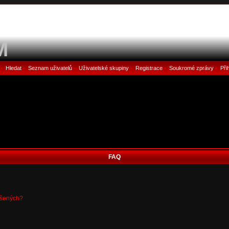
M
Hledat
Seznam uživatelů
Uživatelské skupiny
Registrace
Soukromé zprávy
Při
•
•
•
•
•
•
FAQ
ášených?