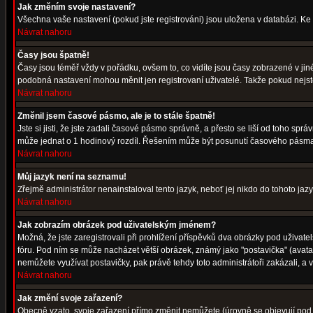
Jak změním svoje nastavení?
Všechna vaše nastavení (pokud jste registrováni) jsou uložena v databázi. Ke
Návrat nahoru
Časy jsou špatně!
Časy jsou téměř vždy v pořádku, ovšem to, co vidíte jsou časy zobrazené v j
podobná nastavení mohou měnit jen registrovaní uživatelé. Takže pokud nejste r
Návrat nahoru
Změnil jsem časové pásmo, ale je to stále špatně!
Jste si jisti, že jste zadali časové pásmo správně, a přesto se liší od toho s
může jednat o 1 hodinový rozdíl. Řešením může být posunutí časového pásma 
Návrat nahoru
Můj jazyk není na seznamu!
Zřejmě administrátor nenainstaloval tento jazyk, neboť jej nikdo do tohoto jazy
Návrat nahoru
Jak zobrazím obrázek pod uživatelským jménem?
Možná, že jste zaregistrovali při prohlížení příspěvků dva obrázky pod uživatel
fóru. Pod ním se může nacházet větší obrázek, známý jako "postavička" (avatar)
nemůžete využívat postavičky, pak právě tehdy toto administrátoři zakázali, a v
Návrat nahoru
Jak změní svoje zařazení?
Obecně vzato, svoje zařazení přímo změnit nemůžete (úrovně se objevují pod 