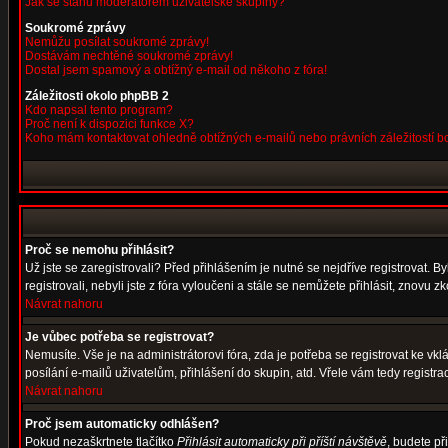
Jak se stanu moderátorem uživatelské skupiny?
Soukromé zprávy
Nemůžu posílat soukromé zprávy!
Dostávám nechtěné soukromé zprávy!
Dostal jsem spamový a obtížný e-mail od někoho z fóra!
Záležitosti okolo phpBB 2
Kdo napsal tento program?
Proč není k dispozici funkce X?
Koho mám kontaktovat ohledně obtížných e-mailů nebo právních záležitostí 
Proč se nemohu přihlásit?
Už jste se zaregistrovali? Před přihlášením je nutné se nejdříve registrovat. 
registrovali, nebyli jste z fóra vyloučeni a stále se nemůžete přihlásit, znov
Návrat nahoru
Je vůbec potřeba se registrovat?
Nemusíte. Vše je na administrátorovi fóra, zda je potřeba se registrovat ke 
posílání e-mailů uživatelům, přihlášení do skupin, atd. Vřele vám tedy registra
Návrat nahoru
Proč jsem automaticky odhlášen?
Pokud nezaškrtnete tlačítko
Přihlásit automaticky při příští návštěvě
, budete př