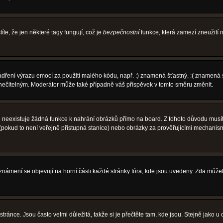
íte, že jen některé tagy fungují, což je
bezpečnostní
funkce, která zamezí zneužití
vyjádření výrazu emocí za použití malého kódu, např. :) znamená šťastný, :( zname
l nečitelným. Moderátor může také případně váš příspěvek v tomto směru změnit.
neexistuje žádná funkce k nahrání obrázků přímo na board. Z tohoto důvodu musíte
pokud to není veřejně přístupná stanice) nebo obrázky za prověřujícími mechanism
 Oznámení se objevují na horní části každé stránky fóra, kde jsou uvedeny. Zda může
ránce. Jsou často velmi důležitá, takže si je přečtěte tam, kde jsou. Stejně jako u 