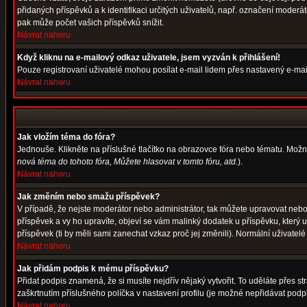
přidaných příspěvků a k identifikaci určitých uživatelů, např. označení moder
pak může počet vašich příspěvků snížit.
Návrat nahoru
Když kliknu na e-mailový odkaz uživatele, jsem vyzván k přihlášení!
Pouze registrovaní uživatelé mohou posílat e-mail lidem přes nastavený e-mail
Návrat nahoru
Jak vložím téma do fóra?
Jednouše. Klikněte na příslušné tlačítko na obrazovce fóra nebo tématu. Možn
nová téma do tohoto fóra, Můžete hlasovat v tomto fóru, atd.
).
Návrat nahoru
Jak změním nebo smažu příspěvek?
V případě, že nejste moderátor nebo administrátor, tak můžete upravovat nebo
příspěvek a vy ho upravíte, objeví se vám malinký dodatek u příspěvku, který 
příspěvek (ti by měli sami zanechat vzkaz proč jej změnili). Normální uživat
Návrat nahoru
Jak přidám podpis k mému příspěvku?
Přidat podpis znamená, že si musíte nejdřív nějaký vytvořit. To uděláte přes s
zaškrtnutím příslušného políčka v nastavení profilu (je možné nepřidávat pod
Návrat nahoru