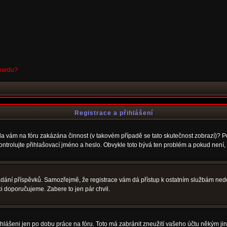
boardu?
Registrace a přihlášení
Byla vám na fóru zakázána činnost (v takovém případě se tato skutečnost zobrazí)? P
u zkontrolujte přihlašovací jméno a heslo. Obvykle toto bývá ten problém a pokud nen
vkládání příspěvků. Samozřejmě, že registrace vám dá přístup k ostatním službám 
ci doporučujeme. Zabere to jen pár chvil.
ihlášeni jen po dobu práce na fóru. Toto má zabránit zneužití vašeho účtu někým jiným