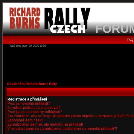
FORU
FAQ
Právě je ne srpen 09, 2026 10:58
Obsah fóra Richard Burns Rally
Registrace a přihlášení
Proč se nemohu přihlásit?
Je vůbec potřeba se registrovat?
Proč jsem automaticky odhlášen?
Jak zabráním, aby se moje uživatelské jméno objevilo v seznamu právě přihl
Zapomněl jsem heslo!
Zaregistroval jsem se, ale nemohu se přihlásit!
V minulosti jsem se zaregistroval, ovšem nyní se nemohu přihlásit?!