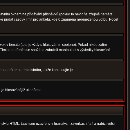
avním oknem na přidávání příspěvků (pokud to nevidíte, zřejmě nemáte
aké přidat časový limit pro anketu, kde 0 znamená neomezenou volbu. Počet
ek v tématu (toto je vždy s hlasováním spojeno). Pokud nikdo zatím
 Tímto opatřením se snažíme zabránit manipulaci s výsledky hlasování.
moderátor a administrátor, takže kontaktujte je.
 je hlasování již ukončeno.
tylu HTML, tagy jsou uzavřeny v hranatých závorkách [ a ] a nabízí větší