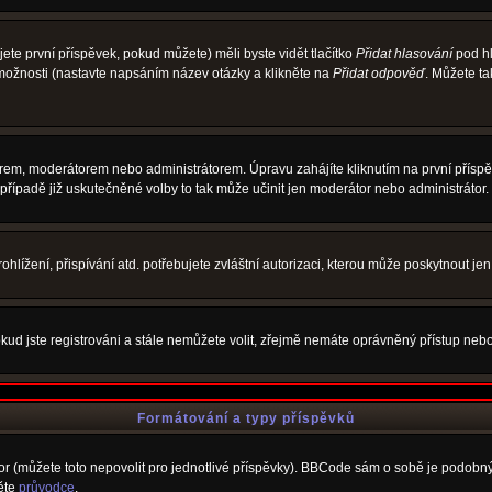
te první příspěvek, pokud můžete) měli byste vidět tlačítko
Přidat hlasování
pod hl
 možnosti (nastavte napsáním název otázky a klikněte na
Přidat odpověď
. Můžete t
rem, moderátorem nebo administrátorem. Úpravu zahájíte kliknutím na první příspěv
řípadě již uskutečněné volby to tak může učinit jen moderátor nebo administrátor.
lížení, přispívání atd. potřebujete zvláštní autorizaci, kterou může poskytnout jen 
kud jste registrováni a stále nemůžete volit, zřejmě nemáte oprávněný přístup nebo
Formátování a typy příspěvků
 (můžete toto nepovolit pro jednotlivé příspěvky). BBCode sám o sobě je podobný s
něte
průvodce
.