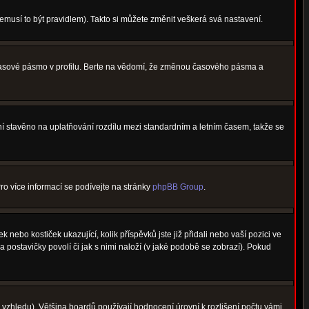
nemusí to být pravidlem). Takto si můžete změnit veškerá svá nastavení.
 časové pásmo v profilu. Berte na vědomí, že změnou časového pásma a
není stavěno na uplatňování rozdílu mezi standardním a letním časem, takže se
Pro více informací se podívejte na stránky
phpBB Group
.
nebo kostiček ukazující, kolik příspěvků jste již přidali nebo vaší pozici ve
a postavičky povolí či jak s nimi naloží (v jaké podobě se zobrazí). Pokud
vzhledu). Většina boardů používají hodnocení úrovní k rozlišení počtu vámi