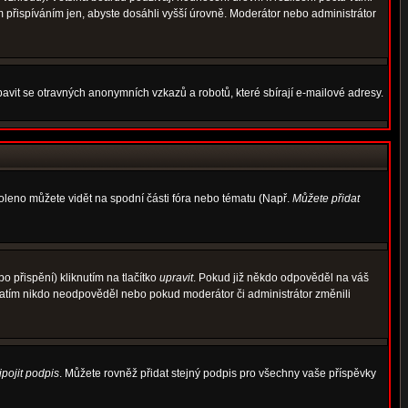
m přispíváním jen, abyste dosáhli vyšší úrovně. Moderátor nebo administrátor
avit se otravných anonymních vzkazů a robotů, které sbírají e-mailové adresy.
voleno můžete vidět na spodní části fóra nebo tématu (Např.
Můžete přidat
 přispění) kliknutím na tlačítko
upravit
. Pokud již někdo odpověděl na váš
d zatím nikdo neodpověděl nebo pokud moderátor či administrátor změnili
ipojit podpis
. Můžete rovněž přidat stejný podpis pro všechny vaše příspěvky