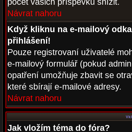
počet vašich příspěvků snížit.
Návrat nahoru
Když kliknu na e-mailový odka
přihlášení!
Pouze registrovaní uživatelé moh
e-mailový formulář (pokud adminis
opatření umožňuje zbavit se otr
které sbírají e-mailové adresy.
Návrat nahoru
Vkl
Jak vložím téma do fóra?