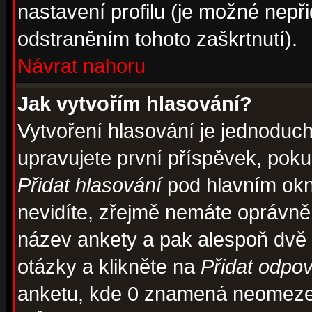
nastavení profilu (je možné nep
odstraněním tohoto zaškrtnutí).
Návrat nahoru
Jak vytvořím hlasování?
Vytvoření hlasování je jednoduc
upravujete první příspěvek, pokud
Přidat hlasování
pod hlavním okn
nevidíte, zřejmě nemáte oprávněn
název ankety a pak alespoň dvě
otázky a klikněte na
Přidat odpo
anketu, kde 0 znamená neomezen