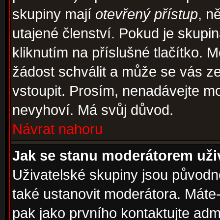
skupiny mají
otevřený přístup
, n
utajené členství. Pokud je skupi
kliknutím na příslušné tlačítko. 
žádost schválit a může se vás z
vstoupit. Prosím, nenadávejte mo
nevyhoví. Má svůj důvod.
Návrat nahoru
Jak se stanu moderátorem uži
Uživatelské skupiny jsou původ
také ustanovit moderátora. Máte-l
pak jako prvního kontaktujte ad