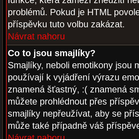
funkce, která zamezí zneužití ne
problémů. Pokud je HTML povole
příspěvku tuto volbu zakázat.
Návrat nahoru
Co to jsou smajlíky?
Smajlíky, neboli emotikony jsou 
používají k vyjádření výrazu emo
znamená šťastný, :( znamená sm
můžete prohlédnout přes příspěv
smajlíky nepřeužívat, aby se pří
může také případně váš příspěv
Návrat nahoru