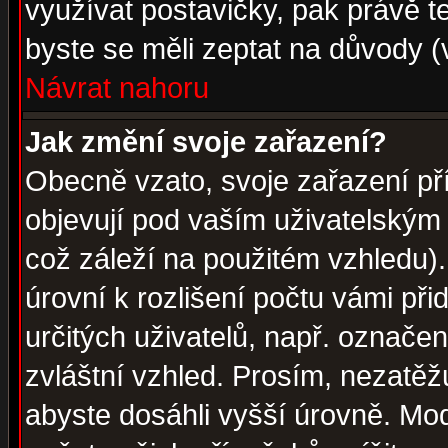
využívat postavičky, pak právě te
byste se měli zeptat na důvody (
Návrat nahoru
Jak změní svoje zařazení?
Obecně vzato, svoje zařazení p
objevují pod vaším uživatelským
což záleží na použitém vzhledu)
úrovní k rozlišení počtu vámi při
určitých uživatelů, např. označe
zvláštní vzhled. Prosím, nezatěž
abyste dosáhli vyšší úrovně. Mo