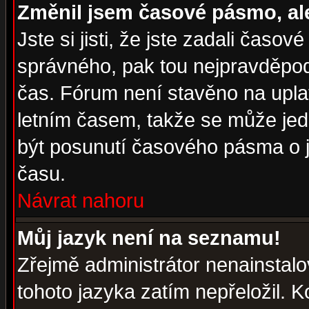
Změnil jsem časové pásmo, ale 
Jste si jisti, že jste zadali časo
správného, pak tou nejpravděpodo
čas. Fórum není stavěno na upla
letním časem, takže se může jed
být posunutí časového pásma o j
času.
Návrat nahoru
Můj jazyk není na seznamu!
Zřejmě administrátor nenainstalov
tohoto jazyka zatím nepřeložil. K