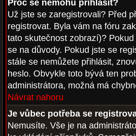
Proč se nemohu přihlásit?
Už jste se zaregistrovali? Před p
registrovat. Byla vám na fóru za
tato skutečnost zobrazí)? Pokud a
se na důvody. Pokud jste se regist
stále se nemůžete přihlásit, znov
heslo. Obvykle toto bývá ten pro
administrátora, možná má chybné
Návrat nahoru
Je vůbec potřeba se registrov
Nemusíte. Vše je na administrátor