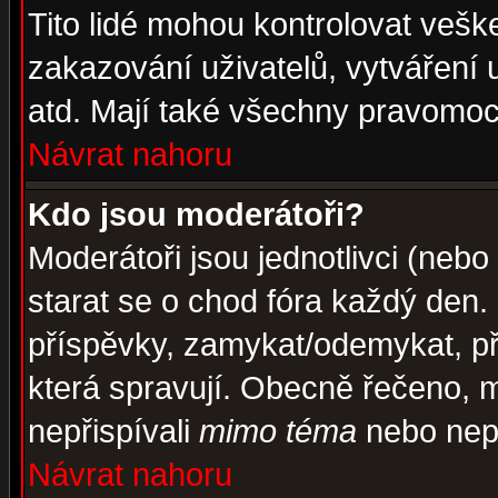
Tito lidé mohou kontrolovat veš
zakazování uživatelů, vytváření
atd. Mají také všechny pravomoc
Návrat nahoru
Kdo jsou moderátoři?
Moderátoři jsou jednotlivci (nebo 
starat se o chod fóra každý den
příspěvky, zamykat/odemykat, př
která spravují. Obecně řečeno, m
nepřispívali
mimo téma
nebo nepř
Návrat nahoru