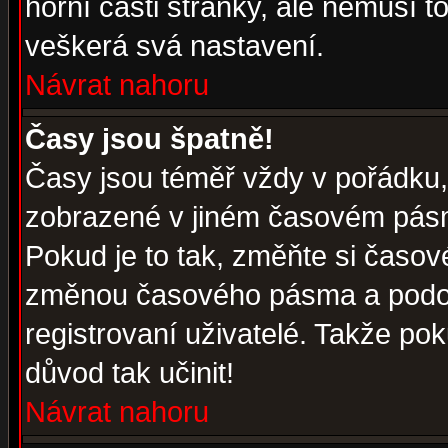
horní části stránky, ale nemusí t
veškerá svá nastavení.
Návrat nahoru
Časy jsou špatně!
Časy jsou téměř vždy v pořádku, 
zobrazené v jiném časovém pásm
Pokud je to tak, změňte si časov
změnou časového pásma a podob
registrovaní uživatelé. Takže pok
důvod tak učinit!
Návrat nahoru