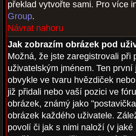
překlad vytvořte sami. Pro více 
Group
.
Návrat nahoru
Jak zobrazím obrázek pod už
Možná, že jste zaregistrovali př
uživatelským jménem. Ten první j
obvykle ve tvaru hvězdiček nebo k
již přidali nebo vaší pozici ve f
obrázek, známý jako "postavička" 
obrázek každého uživatele. Zálež
povolí či jak s nimi naloží (v j