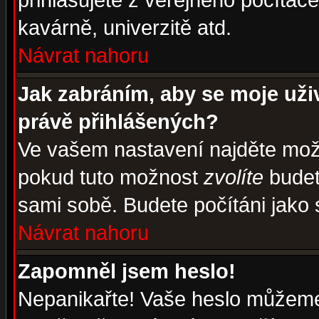
přihlašujete z veřejného počítače
kavárně, univerzitě atd.
Návrat nahoru
Jak zabráním, aby se moje uži
právě přihlášených?
Ve vašem nastavení najděte mo
pokud tuto možnost
zvolíte
budete
sami sobě. Budete počítáni jako s
Návrat nahoru
Zapomněl jsem heslo!
Nepanikařte! Vaše heslo můžeme