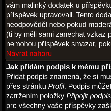
vám malinký dodatek u příspěvku, 
příspěvek upravovali. Tento doda
neodpověděl nebo pokud moderáto
(ti by měli sami zanechat vzkaz p
nemohou příspěvek smazat, poku
Návrat nahoru
Jak přidám podpis k mému př
Přidat podpis znamená, že si musí
přes stránku
Profil
. Podpis může
zatržením položky
Připojit podpis
pro všechny vaše příspěvky zašk