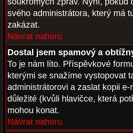
soukromých zpráv. Nyní, pokud d
svého administrátora, který má t
zakázat.
Návrat nahoru
Dostal jsem spamový a obtížný
To je nám líto. Příspěvkové for
kterými se snažíme vystopovat t
administrátorovi a zaslat kopii e-m
důležité (kvůli hlavičce, která p
mohou konat.
Návrat nahoru