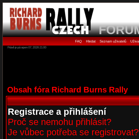
FORU
FAQ
Hledat
Seznam uživatelů
Uživa
•
•
•
Právě je pá srpen 07, 2026 21:00
Obsah fóra Richard Burns Rally
Registrace a přihlášení
Proč se nemohu přihlásit?
Je vůbec potřeba se registrovat?