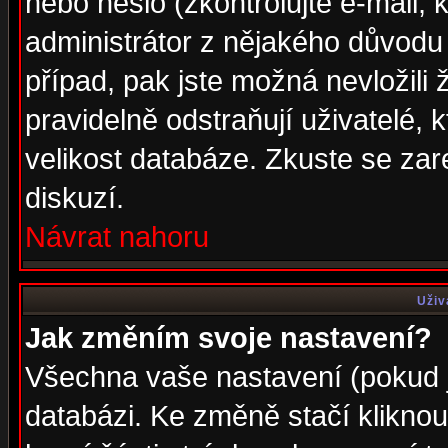
nebo heslo (zkontrolujte e-mail, k
administrátor z nějakého důvodu 
případ, pak jste možná nevložili 
pravidelně odstraňují uživatelé, k
velikost databáze. Zkuste se zar
diskuzí.
Návrat nahoru
Uživ
Jak změním svoje nastavení?
Všechna vaše nastavení (pokud js
databázi. Ke změně stačí klikno