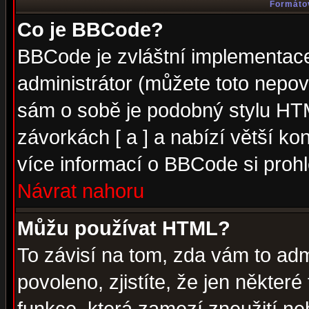
Formátov
Co je BBCode?
BBCode je zvláštní implementac
administrátor (můžete toto nepov
sám o sobě je podobný stylu HTM
závorkách [ a ] a nabízí větší kon
více informací o BBCode si proh
Návrat nahoru
Můžu používat HTML?
To závisí na tom, zda vám to adm
povoleno, zjistíte, že jen některé