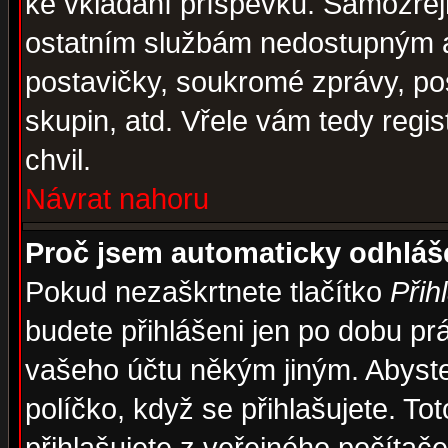
ke vkládání příspěvků. Samozřej
ostatním službám nedostupným a
postavičky, soukromé zprávy, pos
skupin, atd. Vřele vám tedy regi
chvil.
Návrat nahoru
Proč jsem automaticky odhlá
Pokud nezaškrtnete tlačítko
Přih
budete přihlášeni jen po dobu prá
vašeho účtu někým jiným. Abyste z
políčko, když se přihlašujete. 