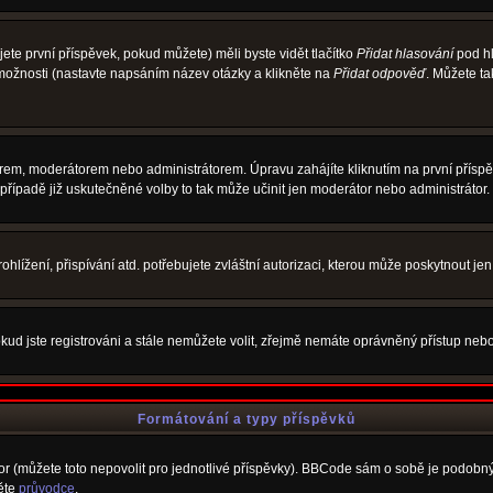
te první příspěvek, pokud můžete) měli byste vidět tlačítko
Přidat hlasování
pod hl
 možnosti (nastavte napsáním název otázky a klikněte na
Přidat odpověď
. Můžete t
rem, moderátorem nebo administrátorem. Úpravu zahájíte kliknutím na první příspěv
řípadě již uskutečněné volby to tak může učinit jen moderátor nebo administrátor.
lížení, přispívání atd. potřebujete zvláštní autorizaci, kterou může poskytnout jen 
kud jste registrováni a stále nemůžete volit, zřejmě nemáte oprávněný přístup nebo
Formátování a typy příspěvků
 (můžete toto nepovolit pro jednotlivé příspěvky). BBCode sám o sobě je podobný s
něte
průvodce
.