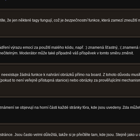
íte, že jen některé tagy fungují, což je
bezpečnostní
funkce, která zamezí zneužití
vyjádření výrazu emocí za použití malého kódu, např. :) znamená šťastný, :( zname
l nečitelným. Moderátor může také případně váš příspěvek v tomto směru změnit.
neexistuje žádná funkce k nahrání obrázků přímo na board. Z tohoto důvodu musíte
pokud to není veřejně přístupná stanice) nebo obrázky za prověřujícími mechanism
 Oznámení se objevují na horní části každé stránky fóra, kde jsou uvedeny. Zda může
ránce. Jsou často velmi důležitá, takže si je přečtěte tam, kde jsou. Stejně jako u 