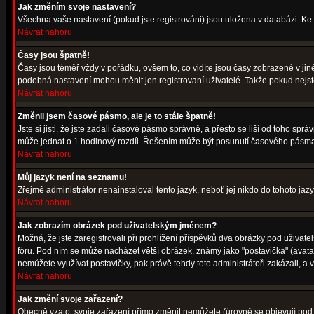
Jak změním svoje nastavení?
Všechna vaše nastavení (pokud jste registrováni) jsou uložena v databázi. Ke
Návrat nahoru
Časy jsou špatně!
Časy jsou téměř vždy v pořádku, ovšem to, co vidíte jsou časy zobrazené v j
podobná nastavení mohou měnit jen registrovaní uživatelé. Takže pokud nejste r
Návrat nahoru
Změnil jsem časové pásmo, ale je to stále špatně!
Jste si jisti, že jste zadali časové pásmo správně, a přesto se liší od toho s
může jednat o 1 hodinový rozdíl. Řešením může být posunutí časového pásma 
Návrat nahoru
Můj jazyk není na seznamu!
Zřejmě administrátor nenainstaloval tento jazyk, neboť jej nikdo do tohoto jazy
Návrat nahoru
Jak zobrazím obrázek pod uživatelským jménem?
Možná, že jste zaregistrovali při prohlížení příspěvků dva obrázky pod uživatel
fóru. Pod ním se může nacházet větší obrázek, známý jako "postavička" (avatar)
nemůžete využívat postavičky, pak právě tehdy toto administrátoři zakázali, a v
Návrat nahoru
Jak změní svoje zařazení?
Obecně vzato, svoje zařazení přímo změnit nemůžete (úrovně se objevují pod 