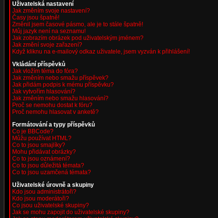
Uživatelská nastavení
Jak změním svoje nastavení?
Časy jsou špatně!
Změnil jsem časové pásmo, ale je to stále špatně!
Můj jazyk není na seznamu!
Jak zobrazím obrázek pod uživatelským jménem?
Jak změní svoje zařazení?
Když kliknu na e-mailový odkaz uživatele, jsem vyzván k přihlášení!
Vkládání příspěvků
Jak vložím téma do fóra?
Jak změním nebo smažu příspěvek?
Jak přidám podpis k mému příspěvku?
Jak vytvořím hlasování?
Jak změním nebo smažu hlasování?
Proč se nemohu dostat k fóru?
Proč nemohu hlasovat v anketě?
Formátování a typy příspěvků
Co je BBCode?
Můžu používat HTML?
Co to jsou smajlíky?
Mohu přidávat obrázky?
Co to jsou oznámení?
Co to jsou důležitá témata?
Co to jsou uzamčená témata?
Uživatelské úrovně a skupiny
Kdo jsou administrátoři?
Kdo jsou moderátoři?
Co jsou uživatelské skupiny?
Jak se mohu zapojit do uživatelské skupiny?