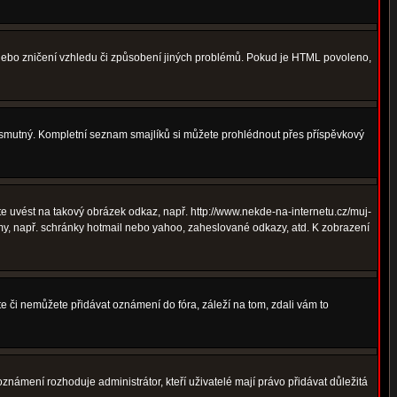
 nebo zničení vzhledu či způsobení jiných problémů. Pokud je HTML povoleno,
ná smutný. Kompletní seznam smajlíků si můžete prohlédnout přes příspěvkový
 uvést na takový obrázek odkaz, např. http://www.nekde-na-internetu.cz/muj-
y, např. schránky hotmail nebo yahoo, zaheslované odkazy, atd. K zobrazení
te či nemůžete přidávat oznámení do fóra, záleží na tom, zdali vám to
oznámení rozhoduje administrátor, kteří uživatelé mají právo přidávat důležitá