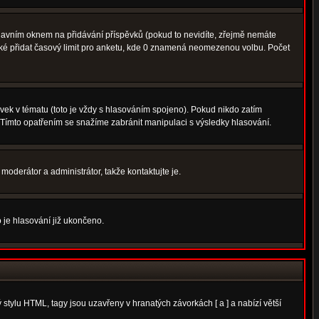
avním oknem na přidávání příspěvků (pokud to nevidíte, zřejmě nemáte
aké přidat časový limit pro anketu, kde 0 znamená neomezenou volbu. Počet
ek v tématu (toto je vždy s hlasováním spojeno). Pokud nikdo zatím
 Tímto opatřením se snažíme zabránit manipulaci s výsledky hlasování.
moderátor a administrátor, takže kontaktujte je.
 je hlasování již ukončeno.
tylu HTML, tagy jsou uzavřeny v hranatých závorkách [ a ] a nabízí větší