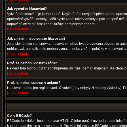
Jak vytvořím hlasování?
Vytvoření hlasování je jednoduché. Když přidáte nový příspěvek (nebo upravuje
oprávnění vytvářet ankety). Měli byste zadat název ankety a pak alespoň dvě
odpovědí, které můžete zadat, určuje administrátor boardu.
Návrat nahoru
Jak změním nebo smažu hlasování?
Je to stejné jako s příspěvky, hlasování mohou být upravována původním auto
nehlasoval, pak uživatelé mohou vymazat nebo změnit položku v hlasování, v p
Návrat nahoru
Proč se nemohu dostat k fóru?
Některá fóra mohou být znepřístupněna určitým lidem či skupinám. Ke čtení, proh
Návrat nahoru
Proč nemohu hlasovat v anketě?
Hlasovat mohou jen registrovaní uživatelé (aby nebyly zkresleny výsledky). Po
Návrat nahoru
Co je BBCode?
BBCode je zvláštní implementace HTML. O jeho použití rozhoduje administrátor
kontrolu nad tím, co a jak se zobrazí. Pro více informací o BBCode si prohléd