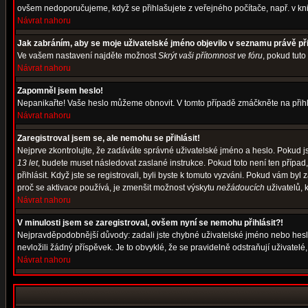
ovšem nedoporučujeme, když se přihlašujete z veřejného počítače, např. v kni
Návrat nahoru
Jak zabráním, aby se moje uživatelské jméno objevilo v seznamu právě p
Ve vašem nastavení najděte možnost
Skrýt vaši přítomnost ve fóru
, pokud tut
Návrat nahoru
Zapomněl jsem heslo!
Nepanikařte! Vaše heslo můžeme obnovit. V tomto případě zmáčkněte na přihl
Návrat nahoru
Zaregistroval jsem se, ale nemohu se přihlásit!
Nejprve zkontrolujte, že zadáváte správné uživatelské jméno a heslo. Pokud j
13 let
, budete muset následovat zaslané instrukce. Pokud toto není ten případ
přihlásit. Když jste se registrovali, byli byste k tomuto vyzváni. Pokud vám b
proč se aktivace používá, je zmenšit možnost výskytu
nežádoucích
uživatelů, k
Návrat nahoru
V minulosti jsem se zaregistroval, ovšem nyní se nemohu přihlásit?!
Nejpravděpodobnější důvody: zadali jste chybné uživatelské jméno nebo heslo (
nevložili žádný příspěvek. Je to obvyklé, že se pravidelně odstraňují uživatelé
Návrat nahoru