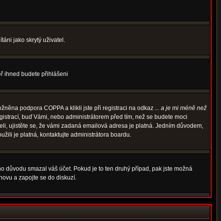
áni jako skrytý uživatel.
měř ihned budete přihlášeni
žněna podpora COPPA a klikli jste při registraci na odkaz
... a je mi méně než
egistrací, buď Vámi, nebo administrátorem před tím, než se budete moci
rželi, ujistěte se, že vámi zadaná emailová adresa je platná. Jedním důvodem,
oužili je platná, kontaktujte administrátora boardu.
ého důvodu smazal váš účet. Pokud je to ten druhý případ, pak jste možná
znovu a zapojte se do diskuzí.