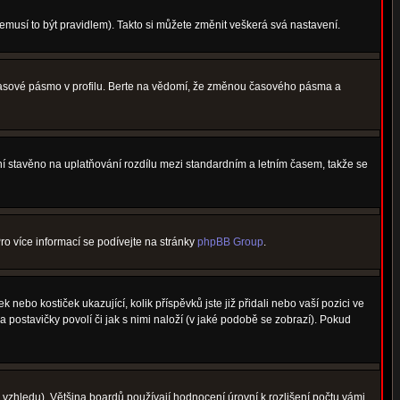
nemusí to být pravidlem). Takto si můžete změnit veškerá svá nastavení.
 časové pásmo v profilu. Berte na vědomí, že změnou časového pásma a
není stavěno na uplatňování rozdílu mezi standardním a letním časem, takže se
Pro více informací se podívejte na stránky
phpBB Group
.
nebo kostiček ukazující, kolik příspěvků jste již přidali nebo vaší pozici ve
a postavičky povolí či jak s nimi naloží (v jaké podobě se zobrazí). Pokud
vzhledu). Většina boardů používají hodnocení úrovní k rozlišení počtu vámi