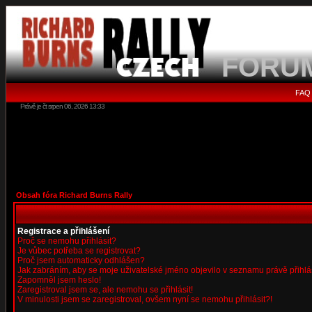
FORU
FAQ
Právě je čt srpen 06, 2026 13:33
Obsah fóra Richard Burns Rally
Registrace a přihlášení
Proč se nemohu přihlásit?
Je vůbec potřeba se registrovat?
Proč jsem automaticky odhlášen?
Jak zabráním, aby se moje uživatelské jméno objevilo v seznamu právě přihl
Zapomněl jsem heslo!
Zaregistroval jsem se, ale nemohu se přihlásit!
V minulosti jsem se zaregistroval, ovšem nyní se nemohu přihlásit?!