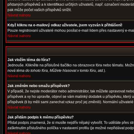
přidaných příspěvků a k identifikaci určitých uživatelů, např. označení moder
pak může počet vašich příspěvků snížit.
Návrat nahoru
Když kliknu na e-mailový odkaz uživatele, jsem vyzván k přihlášení!
Pouze registrovaní uživatelé mohou posílat e-mail lidem přes nastavený e-mail
Návrat nahoru
Jak vložím téma do fóra?
Jednouše. Klikněte na příslušné tlačítko na obrazovce fóra nebo tématu. Možn
nová téma do tohoto fóra, Můžete hlasovat v tomto fóru, atd.
).
Návrat nahoru
Jak změním nebo smažu příspěvek?
V případě, že nejste moderátor nebo administrátor, tak můžete upravovat nebo
příspěvek a vy ho upravíte, objeví se vám malinký dodatek u příspěvku, který 
příspěvek (ti by měli sami zanechat vzkaz proč jej změnili). Normální uživat
Návrat nahoru
Jak přidám podpis k mému příspěvku?
Přidat podpis znamená, že si musíte nejdřív nějaký vytvořit. To uděláte přes s
zaškrtnutím příslušného políčka v nastavení profilu (je možné nepřidávat pod
Návrat nahoru