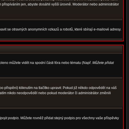
m přispíváním jen, abyste dosáhli vyšší úrovně. Moderátor nebo administrátor
avit se otravných anonymních vzkazů a robotů, které sbírají e-mailové adresy.
voleno můžete vidět na spodní části fóra nebo tématu (Např.
Můžete přidat
 přispění) kliknutím na tlačítko
upravit
. Pokud již někdo odpověděl na váš
d zatím nikdo neodpověděl nebo pokud moderátor či administrátor změnili
ipojit podpis
. Můžete rovněž přidat stejný podpis pro všechny vaše příspěvky