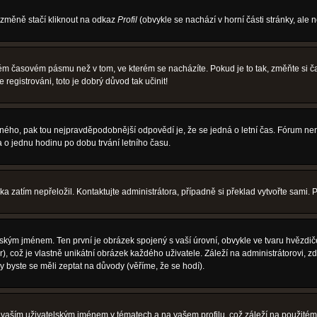
 změně stačí kliknout na odkaz
Profil
(obvykle se nachází v horní části stránky, ale 
iném časovém pásmu než v tom, ve kterém se nacházíte. Pokud je to tak, změňte si
egistrováni, toto je dobrý důvod tak učinit!
právného, pak tou nejpravděpodobnější odpovědí je, že se jedná o letní čas. Fórum 
o jednu hodinu po dobu trvání letního času.
ka zatím nepřeložil. Kontaktujte administrátora, případně si překlad vytvořte sami. 
ským jménem. Ten první je obrázek spojený s vaší úrovní, obvykle ve tvaru hvězdiček 
, což je vlastně unikátní obrázek každého uživatele. Záleží na administrátorovi, zd
y byste se měli zeptat na důvody (věříme, že se hodí).
vaším uživatelským jménem v tématech a na vašem profilu, což záleží na použitém 