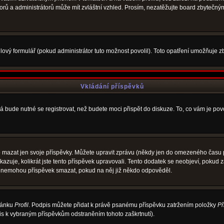
átorů a administrátorů může mít zvláštní vzhled. Prosím, nezatěžujte board zbytečný
ový formulář (pokud administrátor tuto možnost povolil). Toto opatření umožňuje zb
Vkládání příspěvků
á bude nutné se registrovat, než budete moci přispět do diskuze. To, co vám je po
 mazat jen svoje příspěvky. Můžete upravit zprávu (někdy jen do omezeného času po
ukazuje, kolikrát jste tento příspěvek upravovali. Tento dodatek se neobjeví, poku
elé nemohou příspěvek smazat, pokud na něj již někdo odpověděl.
tránku
Profil
. Podpis můžete přidat k právě psanému příspěvku zatržením položky
Př
pis k vybraným příspěvkům odstraněním tohoto zaškrtnutí).