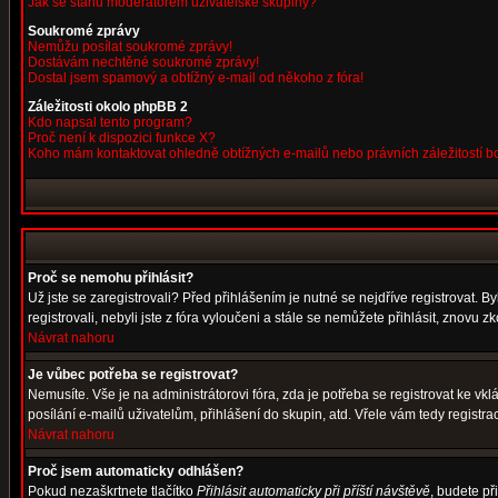
Jak se stanu moderátorem uživatelské skupiny?
Soukromé zprávy
Nemůžu posílat soukromé zprávy!
Dostávám nechtěné soukromé zprávy!
Dostal jsem spamový a obtížný e-mail od někoho z fóra!
Záležitosti okolo phpBB 2
Kdo napsal tento program?
Proč není k dispozici funkce X?
Koho mám kontaktovat ohledně obtížných e-mailů nebo právních záležitostí 
Proč se nemohu přihlásit?
Už jste se zaregistrovali? Před přihlášením je nutné se nejdříve registrovat. 
registrovali, nebyli jste z fóra vyloučeni a stále se nemůžete přihlásit, znov
Návrat nahoru
Je vůbec potřeba se registrovat?
Nemusíte. Vše je na administrátorovi fóra, zda je potřeba se registrovat ke 
posílání e-mailů uživatelům, přihlášení do skupin, atd. Vřele vám tedy registra
Návrat nahoru
Proč jsem automaticky odhlášen?
Pokud nezaškrtnete tlačítko
Přihlásit automaticky při příští návštěvě
, budete př