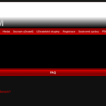
M
Hledat
Seznam uživatelů
Uživatelské skupiny
Registrace
Soukromé zprávy
Při
•
•
•
•
•
•
FAQ
ášených?