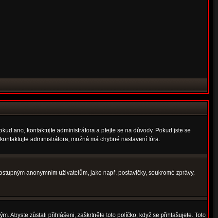
okud ano, kontaktujte administrátora a ptejte se na důvody. Pokud jste se
í, kontaktujte administrátora, možná má chybné nastavení fóra.
nedostupným anonymním uživatelům, jako např. postavičky, soukromé zprávy,
. Abyste zůstali přihlášeni, zaškrtněte toto políčko, když se přihlašujete. Toto