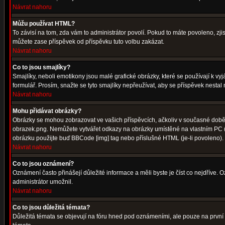
Návrat nahoru
Můžu používat HTML?
To závisí na tom, zda vám to administrátor povolí. Pokud to máte povoleno, zjist
můžete zase příspěvek od příspěvku tuto volbu zakázat.
Návrat nahoru
Co to jsou smajlíky?
Smajlíky, neboli emotikony jsou malé grafické obrázky, které se používají k 
formulář. Prosím, snažte se tyto smajlíky nepřeužívat, aby se příspěvek nesta
Návrat nahoru
Mohu přidávat obrázky?
Obrázky se mohou zobrazovat ve vašich příspěvcích, ačkoliv v současné době 
obrazek.png. Nemůžete vytvářet odkazy na obrázky umístěné na vlastním PC (
obrázku použijte buď BBCode [img] tag nebo příslušné HTML (je-li povoleno).
Návrat nahoru
Co to jsou oznámení?
Oznámení často přinášejí důležité informace a měli byste je číst co nejdříve.
administrátor umožnil.
Návrat nahoru
Co to jsou důležitá témata?
Důležitá témata se objevují na fóru hned pod oznámeními, ale pouze na první st