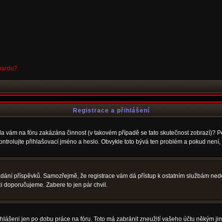
boardu?
Registrace a přihlášení
Byla vám na fóru zakázána činnost (v takovém případě se tato skutečnost zobrazí)? P
u zkontrolujte přihlašovací jméno a heslo. Obvykle toto bývá ten problém a pokud nen
vkládání příspěvků. Samozřejmě, že registrace vám dá přístup k ostatním službám 
ci doporučujeme. Zabere to jen pár chvil.
ihlášeni jen po dobu práce na fóru. Toto má zabránit zneužití vašeho účtu někým jiným