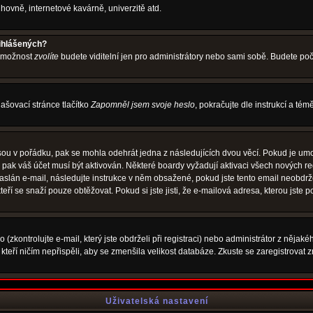
hovně, internetové kavárně, univerzitě atd.
řihlášených?
o možnost
zvolíte
budete viditelní jen pro administrátory nebo sami sobě. Budete počít
ašovací stránce tlačítko
Zapomněl jsem svoje heslo
, pokračujte dle instrukcí a té
sou v pořádku, pak se mohla odehrát jedna z následujících dvou věcí. Pokud je umo
, pak váš účet musí být aktivován. Některé boardy vyžadují aktivaci všech nových r
yl zaslán e-mail, následujte instrukce v něm obsažené, pokud jste tento email neobd
teří se snaží pouze obtěžovat. Pokud si jste jisti, že e-mailová adresa, kterou jste p
zkontrolujte e-mail, který jste obdrželi při registraci) nebo administrátor z nějak
, kteří ničím nepřispěli, aby se zmenšila velikost databáze. Zkuste se zaregistrovat 
Uživatelská nastavení