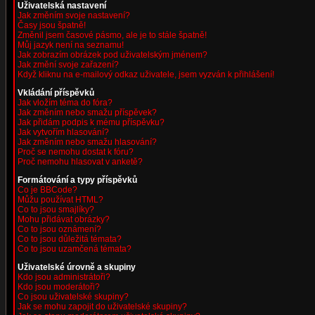
Uživatelská nastavení
Jak změním svoje nastavení?
Časy jsou špatně!
Změnil jsem časové pásmo, ale je to stále špatně!
Můj jazyk není na seznamu!
Jak zobrazím obrázek pod uživatelským jménem?
Jak změní svoje zařazení?
Když kliknu na e-mailový odkaz uživatele, jsem vyzván k přihlášení!
Vkládání příspěvků
Jak vložím téma do fóra?
Jak změním nebo smažu příspěvek?
Jak přidám podpis k mému příspěvku?
Jak vytvořím hlasování?
Jak změním nebo smažu hlasování?
Proč se nemohu dostat k fóru?
Proč nemohu hlasovat v anketě?
Formátování a typy příspěvků
Co je BBCode?
Můžu používat HTML?
Co to jsou smajlíky?
Mohu přidávat obrázky?
Co to jsou oznámení?
Co to jsou důležitá témata?
Co to jsou uzamčená témata?
Uživatelské úrovně a skupiny
Kdo jsou administrátoři?
Kdo jsou moderátoři?
Co jsou uživatelské skupiny?
Jak se mohu zapojit do uživatelské skupiny?