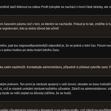
 změně stačí kliknout na odkaz
Profil
(obvykle se nachází v horní části stránky, ale 
iném časovém pásmu než v tom, ve kterém se nacházíte. Pokud je to tak, změňte si
egistrováni, toto je dobrý důvod tak učinit!
právného, pak tou nejpravděpodobnější odpovědí je, že se jedná o letní čas. Fórum 
o jednu hodinu po dobu trvání letního času.
ka zatím nepřeložil. Kontaktujte administrátora, případně si překlad vytvořte sami. 
ským jménem. Ten první je obrázek spojený s vaší úrovní, obvykle ve tvaru hvězdiček 
, což je vlastně unikátní obrázek každého uživatele. Záleží na administrátorovi, zd
y byste se měli zeptat na důvody (věříme, že se hodí).
vaším uživatelským jménem v tématech a na vašem profilu, což záleží na použitém 