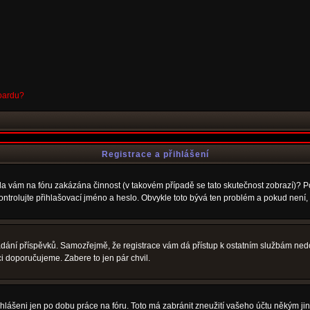
boardu?
Registrace a přihlášení
Byla vám na fóru zakázána činnost (v takovém případě se tato skutečnost zobrazí)? P
u zkontrolujte přihlašovací jméno a heslo. Obvykle toto bývá ten problém a pokud nen
vkládání příspěvků. Samozřejmě, že registrace vám dá přístup k ostatním službám 
ci doporučujeme. Zabere to jen pár chvil.
ihlášeni jen po dobu práce na fóru. Toto má zabránit zneužití vašeho účtu někým jiným