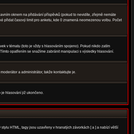
avním oknem na přidávání příspěvků (pokud to nevidíte, zřejmě nemáte
aké přidat časový limit pro anketu, kde 0 znamená neomezenou volbu. Počet
ek v tématu (toto je vždy s hlasováním spojeno). Pokud nikdo zatím
 Tímto opatřením se snažíme zabránit manipulaci s výsledky hlasování.
moderátor a administrátor, takže kontaktujte je.
 je hlasování již ukončeno.
tylu HTML, tagy jsou uzavřeny v hranatých závorkách [ a ] a nabízí větší