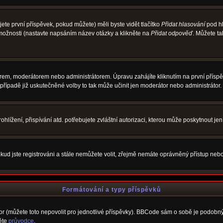
te první příspěvek, pokud můžete) měli byste vidět tlačítko
Přidat hlasování
pod hl
 možnosti (nastavte napsáním název otázky a klikněte na
Přidat odpověď
. Můžete t
rem, moderátorem nebo administrátorem. Úpravu zahájíte kliknutím na první příspěv
řípadě již uskutečněné volby to tak může učinit jen moderátor nebo administrátor.
lížení, přispívání atd. potřebujete zvláštní autorizaci, kterou může poskytnout jen 
kud jste registrováni a stále nemůžete volit, zřejmě nemáte oprávněný přístup nebo
Formátování a typy příspěvků
 (můžete toto nepovolit pro jednotlivé příspěvky). BBCode sám o sobě je podobný s
něte
průvodce
.