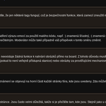
íte, že jen některé tagy fungují, což je
bezpečnostní
funkce, která zamezí zneužití
vyjádření výrazu emocí za použití malého kódu, např. :) znamená šťastný, :( zname
l nečitelným. Moderátor může také případně váš příspěvek v tomto směru změnit.
neexistuje žádná funkce k nahrání obrázků přímo na board. Z tohoto důvodu musíte
pokud to není veřejně přístupná stanice) nebo obrázky za prověřujícími mechanism
 Oznámení se objevují na horní části každé stránky fóra, kde jsou uvedeny. Zda může
ránce. Jsou často velmi důležitá, takže si je přečtěte tam, kde jsou. Stejně jako u 