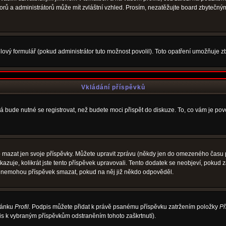
átorů a administrátorů může mít zvláštní vzhled. Prosím, nezatěžujte board zbytečný
ový formulář (pokud administrátor tuto možnost povolil). Toto opatření umožňuje zb
Vkládání příspěvků
á bude nutné se registrovat, než budete moci přispět do diskuze. To, co vám je po
 mazat jen svoje příspěvky. Můžete upravit zprávu (někdy jen do omezeného času po
ukazuje, kolikrát jste tento příspěvek upravovali. Tento dodatek se neobjeví, poku
elé nemohou příspěvek smazat, pokud na něj již někdo odpověděl.
tránku
Profil
. Podpis můžete přidat k právě psanému příspěvku zatržením položky
Př
pis k vybraným příspěvkům odstraněním tohoto zaškrtnutí).