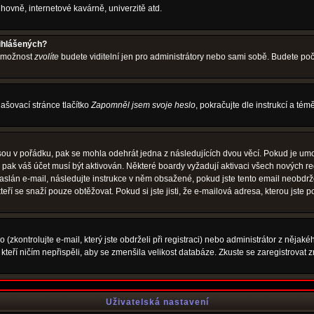
hovně, internetové kavárně, univerzitě atd.
řihlášených?
o možnost
zvolíte
budete viditelní jen pro administrátory nebo sami sobě. Budete počít
ašovací stránce tlačítko
Zapomněl jsem svoje heslo
, pokračujte dle instrukcí a té
sou v pořádku, pak se mohla odehrát jedna z následujících dvou věcí. Pokud je umo
, pak váš účet musí být aktivován. Některé boardy vyžadují aktivaci všech nových r
yl zaslán e-mail, následujte instrukce v něm obsažené, pokud jste tento email neobd
teří se snaží pouze obtěžovat. Pokud si jste jisti, že e-mailová adresa, kterou jste p
zkontrolujte e-mail, který jste obdrželi při registraci) nebo administrátor z nějak
, kteří ničím nepřispěli, aby se zmenšila velikost databáze. Zkuste se zaregistrovat 
Uživatelská nastavení