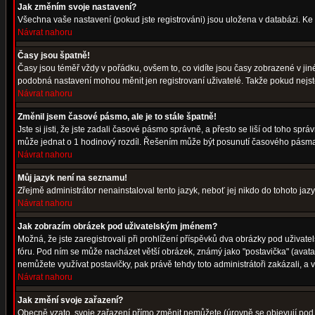
Jak změním svoje nastavení?
Všechna vaše nastavení (pokud jste registrováni) jsou uložena v databázi. Ke
Návrat nahoru
Časy jsou špatně!
Časy jsou téměř vždy v pořádku, ovšem to, co vidíte jsou časy zobrazené v j
podobná nastavení mohou měnit jen registrovaní uživatelé. Takže pokud nejste r
Návrat nahoru
Změnil jsem časové pásmo, ale je to stále špatně!
Jste si jisti, že jste zadali časové pásmo správně, a přesto se liší od toho s
může jednat o 1 hodinový rozdíl. Řešením může být posunutí časového pásma 
Návrat nahoru
Můj jazyk není na seznamu!
Zřejmě administrátor nenainstaloval tento jazyk, neboť jej nikdo do tohoto jazy
Návrat nahoru
Jak zobrazím obrázek pod uživatelským jménem?
Možná, že jste zaregistrovali při prohlížení příspěvků dva obrázky pod uživatel
fóru. Pod ním se může nacházet větší obrázek, známý jako "postavička" (avatar)
nemůžete využívat postavičky, pak právě tehdy toto administrátoři zakázali, a v
Návrat nahoru
Jak změní svoje zařazení?
Obecně vzato, svoje zařazení přímo změnit nemůžete (úrovně se objevují pod 