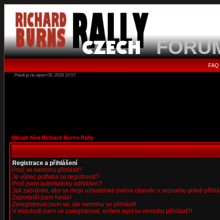
FORU
FAQ
Právě je ne srpen 09, 2026 10:57
Obsah fóra Richard Burns Rally
Registrace a přihlášení
Proč se nemohu přihlásit?
Je vůbec potřeba se registrovat?
Proč jsem automaticky odhlášen?
Jak zabráním, aby se moje uživatelské jméno objevilo v seznamu právě přihl
Zapomněl jsem heslo!
Zaregistroval jsem se, ale nemohu se přihlásit!
V minulosti jsem se zaregistroval, ovšem nyní se nemohu přihlásit?!