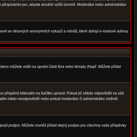
m přispíváním jen, abyste dosáhli vyšší úrovně. Moderátor nebo administrátor
avit se otravných anonymních vzkazů a robotů, které sbírají e-mailové adresy.
voleno můžete vidět na spodní části fóra nebo tématu (Např.
Můžete přidat
 přispění) kliknutím na tlačítko
upravit
. Pokud již někdo odpověděl na váš
d zatím nikdo neodpověděl nebo pokud moderátor či administrátor změnili
ipojit podpis
. Můžete rovněž přidat stejný podpis pro všechny vaše příspěvky