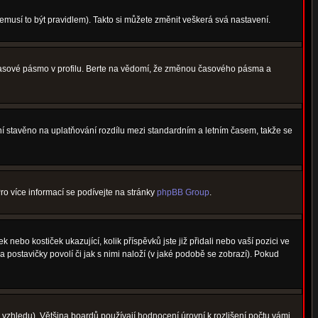
nemusí to být pravidlem). Takto si můžete změnit veškerá svá nastavení.
 časové pásmo v profilu. Berte na vědomí, že změnou časového pásma a
není stavěno na uplatňování rozdílu mezi standardním a letním časem, takže se
Pro více informací se podívejte na stránky
phpBB Group
.
nebo kostiček ukazující, kolik příspěvků jste již přidali nebo vaší pozici ve
a postavičky povolí či jak s nimi naloží (v jaké podobě se zobrazí). Pokud
vzhledu). Většina boardů používají hodnocení úrovní k rozlišení počtu vámi