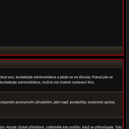
okud ano, kontaktujte administrátora a ptejte se na důvody. Pokud jste se
í, kontaktujte administrátora, možná má chybné nastavení fóra.
nedostupným anonymním uživatelům, jako např. postavičky, soukromé zprávy,
. Abyste zůstali přihlášeni, zaškrtněte toto políčko, když se přihlašujete. Toto