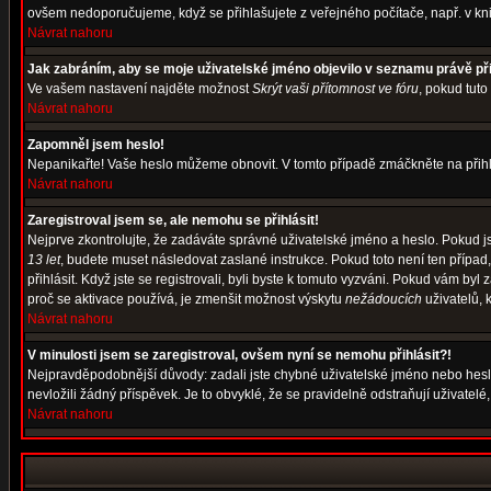
ovšem nedoporučujeme, když se přihlašujete z veřejného počítače, např. v kni
Návrat nahoru
Jak zabráním, aby se moje uživatelské jméno objevilo v seznamu právě p
Ve vašem nastavení najděte možnost
Skrýt vaši přítomnost ve fóru
, pokud tut
Návrat nahoru
Zapomněl jsem heslo!
Nepanikařte! Vaše heslo můžeme obnovit. V tomto případě zmáčkněte na přihl
Návrat nahoru
Zaregistroval jsem se, ale nemohu se přihlásit!
Nejprve zkontrolujte, že zadáváte správné uživatelské jméno a heslo. Pokud j
13 let
, budete muset následovat zaslané instrukce. Pokud toto není ten případ
přihlásit. Když jste se registrovali, byli byste k tomuto vyzváni. Pokud vám b
proč se aktivace používá, je zmenšit možnost výskytu
nežádoucích
uživatelů, k
Návrat nahoru
V minulosti jsem se zaregistroval, ovšem nyní se nemohu přihlásit?!
Nejpravděpodobnější důvody: zadali jste chybné uživatelské jméno nebo heslo (
nevložili žádný příspěvek. Je to obvyklé, že se pravidelně odstraňují uživatelé
Návrat nahoru