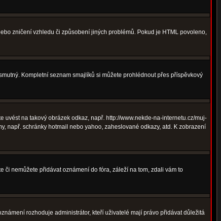
 nebo zničení vzhledu či způsobení jiných problémů. Pokud je HTML povoleno,
ná smutný. Kompletní seznam smajlíků si můžete prohlédnout přes příspěvkový
 uvést na takový obrázek odkaz, např. http://www.nekde-na-internetu.cz/muj-
y, např. schránky hotmail nebo yahoo, zaheslované odkazy, atd. K zobrazení
te či nemůžete přidávat oznámení do fóra, záleží na tom, zdali vám to
oznámení rozhoduje administrátor, kteří uživatelé mají právo přidávat důležitá