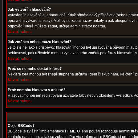
Jak vytvořím hlasování?
Vytvoření hlasování je jednoduché. Když přidáte nový příspěvek (nebo upravuje
oprávnění vytvářet ankety). Měli byste zadat název ankety a pak alespoň dvě
odpovědí, které můžete zadat, určuje administrátor boardu.
Návrat nahoru
Jak změním nebo smažu hlasování?
Je to stejné jako s příspěvky, hlasování mohou být upravována původním auto
nehlasoval, pak uživatelé mohou vymazat nebo změnit položku v hlasování, v p
Návrat nahoru
Proč se nemohu dostat k fóru?
Některá fóra mohou být znepřístupněna určitým lidem či skupinám. Ke čtení, proh
Návrat nahoru
Proč nemohu hlasovat v anketě?
Hlasovat mohou jen registrovaní uživatelé (aby nebyly zkresleny výsledky). Po
Návrat nahoru
Co je BBCode?
BBCode je zvláštní implementace HTML. O jeho použití rozhoduje administrátor
kontrolu nad tím, co a jak se zobrazí. Pro více informací o BBCode si prohléd