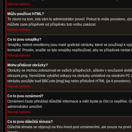
Návrat nahoru
Můžu používat HTML?
To závisí na tom, zda vám to administrátor povolí. Pokud to máte povoleno, zjist
můžete zase příspěvek od příspěvku tuto volbu zakázat.
Návrat nahoru
Co to jsou smajlíky?
Smajlíky, neboli emotikony jsou malé grafické obrázky, které se používají k 
formulář. Prosím, snažte se tyto smajlíky nepřeužívat, aby se příspěvek nesta
Návrat nahoru
Mohu přidávat obrázky?
Obrázky se mohou zobrazovat ve vašich příspěvcích, ačkoliv v současné době 
obrazek.png. Nemůžete vytvářet odkazy na obrázky umístěné na vlastním PC (
obrázku použijte buď BBCode [img] tag nebo příslušné HTML (je-li povoleno).
Návrat nahoru
Co to jsou oznámení?
Oznámení často přinášejí důležité informace a měli byste je číst co nejdříve.
administrátor umožnil.
Návrat nahoru
Co to jsou důležitá témata?
Důležitá témata se objevují na fóru hned pod oznámeními, ale pouze na první st