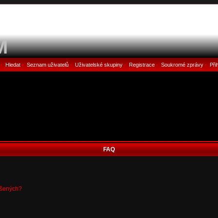
M
Hledat
Seznam uživatelů
Uživatelské skupiny
Registrace
Soukromé zprávy
Při
•
•
•
•
•
•
FAQ
ášených?