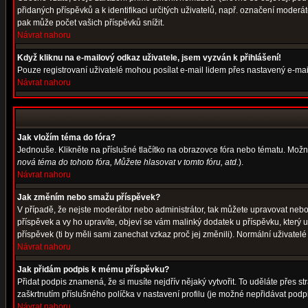
přidaných příspěvků a k identifikaci určitých uživatelů, např. označení moder
pak může počet vašich příspěvků snížit.
Návrat nahoru
Když kliknu na e-mailový odkaz uživatele, jsem vyzván k přihlášení!
Pouze registrovaní uživatelé mohou posílat e-mail lidem přes nastavený e-mail
Návrat nahoru
Jak vložím téma do fóra?
Jednouše. Klikněte na příslušné tlačítko na obrazovce fóra nebo tématu. Možn
nová téma do tohoto fóra, Můžete hlasovat v tomto fóru, atd.
).
Návrat nahoru
Jak změním nebo smažu příspěvek?
V případě, že nejste moderátor nebo administrátor, tak můžete upravovat nebo
příspěvek a vy ho upravíte, objeví se vám malinký dodatek u příspěvku, který 
příspěvek (ti by měli sami zanechat vzkaz proč jej změnili). Normální uživat
Návrat nahoru
Jak přidám podpis k mému příspěvku?
Přidat podpis znamená, že si musíte nejdřív nějaký vytvořit. To uděláte přes s
zaškrtnutím příslušného políčka v nastavení profilu (je možné nepřidávat pod
Návrat nahoru