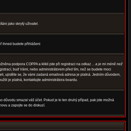
áni jako skrytý uživatel.
měř ihned budete přihlášeni
žněna podpora COPPA a klikli jste při registraci na odkaz
... a je mi méně než
egistrací, buď Vámi, nebo administrátorem před tím, než se budete moci
rželi, ujistěte se, že vámi zadaná emailová adresa je platná. Jedním důvodem,
oužili je platná, kontaktujte administrátora boardu.
ého důvodu smazal váš účet. Pokud je to ten druhý případ, pak jste možná
znovu a zapojte se do diskuzí.