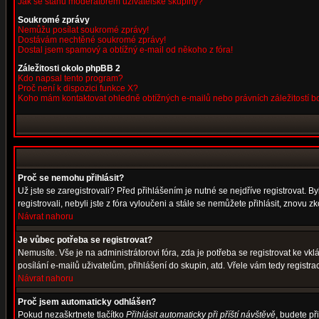
Jak se stanu moderátorem uživatelské skupiny?
Soukromé zprávy
Nemůžu posílat soukromé zprávy!
Dostávám nechtěné soukromé zprávy!
Dostal jsem spamový a obtížný e-mail od někoho z fóra!
Záležitosti okolo phpBB 2
Kdo napsal tento program?
Proč není k dispozici funkce X?
Koho mám kontaktovat ohledně obtížných e-mailů nebo právních záležitostí 
Proč se nemohu přihlásit?
Už jste se zaregistrovali? Před přihlášením je nutné se nejdříve registrovat. 
registrovali, nebyli jste z fóra vyloučeni a stále se nemůžete přihlásit, znov
Návrat nahoru
Je vůbec potřeba se registrovat?
Nemusíte. Vše je na administrátorovi fóra, zda je potřeba se registrovat ke 
posílání e-mailů uživatelům, přihlášení do skupin, atd. Vřele vám tedy registra
Návrat nahoru
Proč jsem automaticky odhlášen?
Pokud nezaškrtnete tlačítko
Přihlásit automaticky při příští návštěvě
, budete př