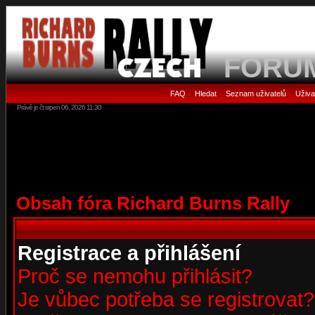
FORU
FAQ
Hledat
Seznam uživatelů
Uživa
•
•
•
Právě je čt srpen 06, 2026 11:30
Obsah fóra Richard Burns Rally
Registrace a přihlášení
Proč se nemohu přihlásit?
Je vůbec potřeba se registrovat?