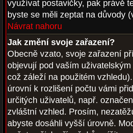
využívat postavičky, pak právě te
byste se měli zeptat na důvody (
Návrat nahoru
Jak změní svoje zařazení?
Obecně vzato, svoje zařazení p
objevují pod vaším uživatelským
což záleží na použitém vzhledu)
úrovní k rozlišení počtu vámi při
určitých uživatelů, např. označe
zvláštní vzhled. Prosím, nezatěž
abyste dosáhli vyšší úrovně. Mo