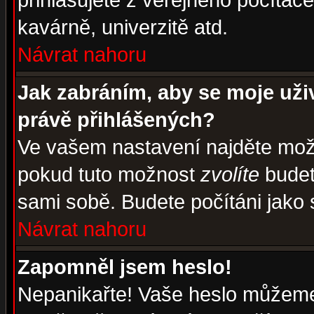
přihlašujete z veřejného počítače
kavárně, univerzitě atd.
Návrat nahoru
Jak zabráním, aby se moje uži
právě přihlášených?
Ve vašem nastavení najděte mo
pokud tuto možnost
zvolíte
budete
sami sobě. Budete počítáni jako s
Návrat nahoru
Zapomněl jsem heslo!
Nepanikařte! Vaše heslo můžeme