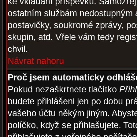
ke vkládání příspěvků. Samozřej
ostatním službám nedostupným a
postavičky, soukromé zprávy, pos
skupin, atd. Vřele vám tedy regi
chvil.
Návrat nahoru
Proč jsem automaticky odhlá
Pokud nezaškrtnete tlačítko
Přih
budete přihlášeni jen po dobu prá
vašeho účtu někým jiným. Abyste z
políčko, když se přihlašujete. 