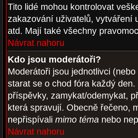
Tito lidé mohou kontrolovat veš
zakazování uživatelů, vytváření
atd. Mají také všechny pravomoc
Návrat nahoru
Kdo jsou moderátoři?
Moderátoři jsou jednotlivci (nebo 
starat se o chod fóra každý den
příspěvky, zamykat/odemykat, př
která spravují. Obecně řečeno, m
nepřispívali
mimo téma
nebo nepř
Návrat nahoru