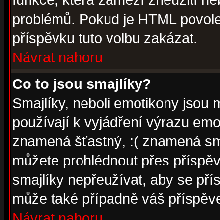
funkce, která zamezí zneužití ne
problémů. Pokud je HTML povole
příspěvku tuto volbu zakázat.
Návrat nahoru
Co to jsou smajlíky?
Smajlíky, neboli emotikony jsou 
používají k vyjádření výrazu emo
znamená šťastný, :( znamená sm
můžete prohlédnout přes příspěv
smajlíky nepřeužívat, aby se pří
může také případně váš příspěv
Návrat nahoru