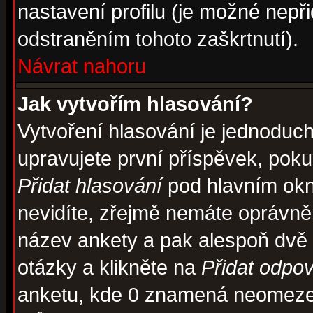
nastavení profilu (je možné nep
odstraněním tohoto zaškrtnutí).
Návrat nahoru
Jak vytvořím hlasování?
Vytvoření hlasování je jednoduc
upravujete první příspěvek, pokud
Přidat hlasování
pod hlavním okn
nevidíte, zřejmě nemáte oprávněn
název ankety a pak alespoň dvě
otázky a klikněte na
Přidat odpo
anketu, kde 0 znamená neomezen