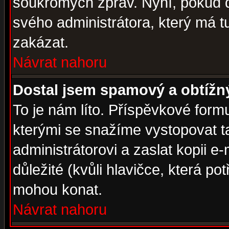
soukromých zpráv. Nyní, pokud d
svého administrátora, který má t
zakázat.
Návrat nahoru
Dostal jsem spamový a obtížný
To je nám líto. Příspěvkové for
kterými se snažíme vystopovat t
administrátorovi a zaslat kopii e-m
důležité (kvůli hlavičce, která p
mohou konat.
Návrat nahoru