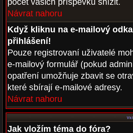
počet vašich příspěvků snížit.
Návrat nahoru
Když kliknu na e-mailový odka
přihlášení!
Pouze registrovaní uživatelé moh
e-mailový formulář (pokud adminis
opatření umožňuje zbavit se otr
které sbírají e-mailové adresy.
Návrat nahoru
Vkl
Jak vložím téma do fóra?