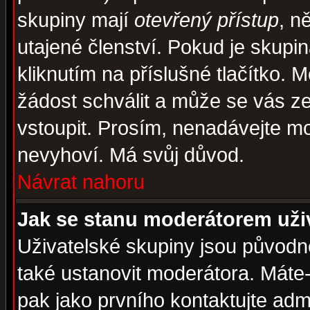
skupiny mají
otevřený přístup
, n
utajené členství. Pokud je skupi
kliknutím na příslušné tlačítko. 
žádost schválit a může se vás z
vstoupit. Prosím, nenadávejte mo
nevyhoví. Má svůj důvod.
Návrat nahoru
Jak se stanu moderátorem uži
Uživatelské skupiny jsou původ
také ustanovit moderátora. Máte-l
pak jako prvního kontaktujte ad