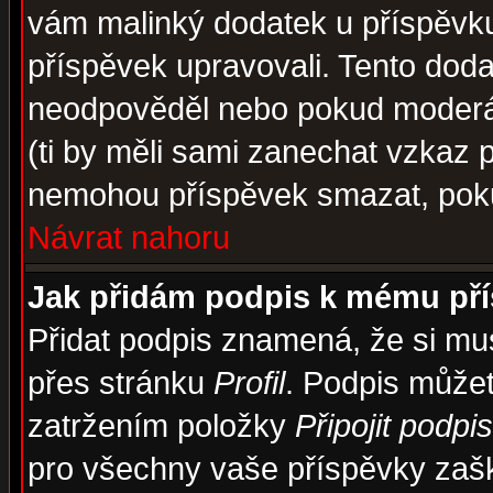
vám malinký dodatek u příspěvku, 
příspěvek upravovali. Tento doda
neodpověděl nebo pokud moderáto
(ti by měli sami zanechat vzkaz p
nemohou příspěvek smazat, poku
Návrat nahoru
Jak přidám podpis k mému př
Přidat podpis znamená, že si musí
přes stránku
Profil
. Podpis může
zatržením položky
Připojit podpis
pro všechny vaše příspěvky zašk