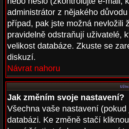
nebo heslo (zkontrolujte e-mail, k
administrátor z nějakého důvodu 
případ, pak jste možná nevložili 
pravidelně odstraňují uživatelé, k
velikost databáze. Zkuste se zar
diskuzí.
Návrat nahoru
Uživ
Jak změním svoje nastavení?
Všechna vaše nastavení (pokud js
databázi. Ke změně stačí klikno