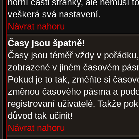
horní části stránky, ale nemusí t
veškerá svá nastavení.
Návrat nahoru
Časy jsou špatně!
Časy jsou téměř vždy v pořádku, 
zobrazené v jiném časovém pásm
Pokud je to tak, změňte si časov
změnou časového pásma a podob
registrovaní uživatelé. Takže pok
důvod tak učinit!
Návrat nahoru