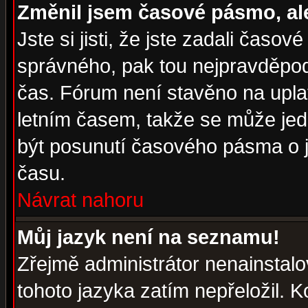
Změnil jsem časové pásmo, ale 
Jste si jisti, že jste zadali časo
správného, pak tou nejpravděpodo
čas. Fórum není stavěno na upla
letním časem, takže se může jed
být posunutí časového pásma o j
času.
Návrat nahoru
Můj jazyk není na seznamu!
Zřejmě administrátor nenainstalov
tohoto jazyka zatím nepřeložil. K