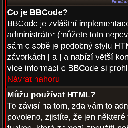
Formátov
Co je BBCode?
BBCode je zvláštní implementac
administrátor (můžete toto nepov
sám o sobě je podobný stylu HTM
závorkách [ a ] a nabízí větší kon
více informací o BBCode si proh
Návrat nahoru
Můžu používat HTML?
To závisí na tom, zda vám to adm
povoleno, zjistíte, že jen některé