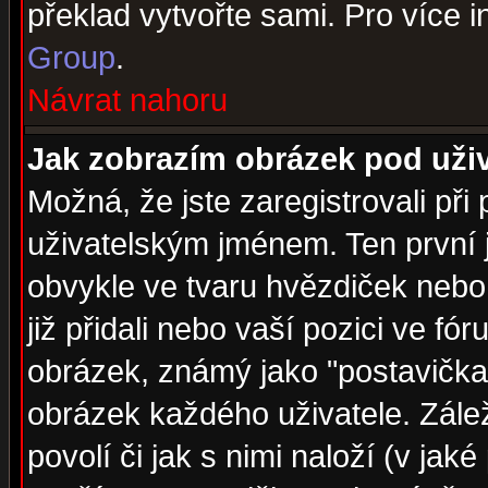
překlad vytvořte sami. Pro více 
Group
.
Návrat nahoru
Jak zobrazím obrázek pod už
Možná, že jste zaregistrovali př
uživatelským jménem. Ten první j
obvykle ve tvaru hvězdiček nebo k
již přidali nebo vaší pozici ve f
obrázek, známý jako "postavička" 
obrázek každého uživatele. Zálež
povolí či jak s nimi naloží (v j