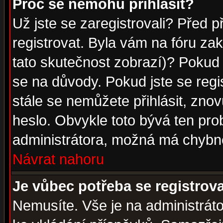
Proč se nemohu přihlásit?
Už jste se zaregistrovali? Před p
registrovat. Byla vám na fóru za
tato skutečnost zobrazí)? Pokud a
se na důvody. Pokud jste se regist
stále se nemůžete přihlásit, znov
heslo. Obvykle toto bývá ten pro
administrátora, možná má chybné
Návrat nahoru
Je vůbec potřeba se registrov
Nemusíte. Vše je na administrátor