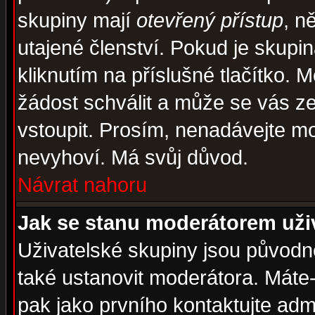
skupiny mají
otevřený přístup
, n
utajené členství. Pokud je skupi
kliknutím na příslušné tlačítko. 
žádost schválit a může se vás z
vstoupit. Prosím, nenadávejte mo
nevyhoví. Má svůj důvod.
Návrat nahoru
Jak se stanu moderátorem uži
Uživatelské skupiny jsou původ
také ustanovit moderátora. Máte-l
pak jako prvního kontaktujte ad