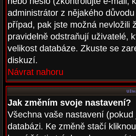
nebo heslo (zkontrolujte e-mail, k
administrátor z nějakého důvodu 
případ, pak jste možná nevložili 
pravidelně odstraňují uživatelé, k
velikost databáze. Zkuste se zar
diskuzí.
Návrat nahoru
Uživ
Jak změním svoje nastavení?
Všechna vaše nastavení (pokud js
databázi. Ke změně stačí klikno