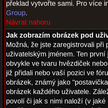
překlad vytvořte sami. Pro více 
Group
.
Návrat nahoru
Jak zobrazím obrázek pod už
Možná, že jste zaregistrovali př
uživatelským jménem. Ten první j
obvykle ve tvaru hvězdiček nebo k
již přidali nebo vaší pozici ve f
obrázek, známý jako "postavička" 
obrázek každého uživatele. Zálež
povolí či jak s nimi naloží (v j