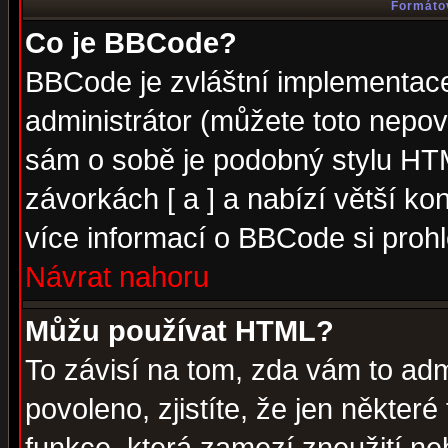
Formátov
Co je BBCode?
BBCode je zvláštní implementac
administrátor (můžete toto nepov
sám o sobě je podobný stylu HTM
závorkách [ a ] a nabízí větší kon
více informací o BBCode si proh
Návrat nahoru
Můžu používat HTML?
To závisí na tom, zda vám to adm
povoleno, zjistíte, že jen některé