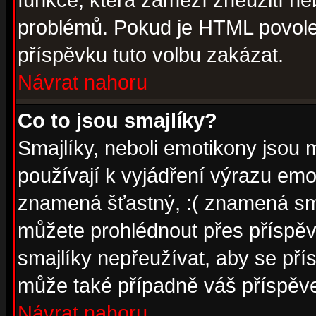
funkce, která zamezí zneužití ne
problémů. Pokud je HTML povole
příspěvku tuto volbu zakázat.
Návrat nahoru
Co to jsou smajlíky?
Smajlíky, neboli emotikony jsou 
používají k vyjádření výrazu emo
znamená šťastný, :( znamená sm
můžete prohlédnout přes příspěv
smajlíky nepřeužívat, aby se pří
může také případně váš příspěv
Návrat nahoru