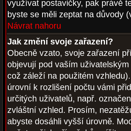
využívat postavičky, pak právě te
byste se měli zeptat na důvody (
Návrat nahoru
Jak změní svoje zařazení?
Obecně vzato, svoje zařazení p
objevují pod vaším uživatelským
což záleží na použitém vzhledu)
úrovní k rozlišení počtu vámi při
určitých uživatelů, např. označe
zvláštní vzhled. Prosím, nezatěž
abyste dosáhli vyšší úrovně. Mo