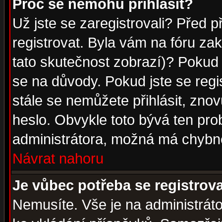
Proč se nemohu přihlásit?
Už jste se zaregistrovali? Před p
registrovat. Byla vám na fóru za
tato skutečnost zobrazí)? Pokud a
se na důvody. Pokud jste se regist
stále se nemůžete přihlásit, znov
heslo. Obvykle toto bývá ten pro
administrátora, možná má chybné
Návrat nahoru
Je vůbec potřeba se registrov
Nemusíte. Vše je na administrátor