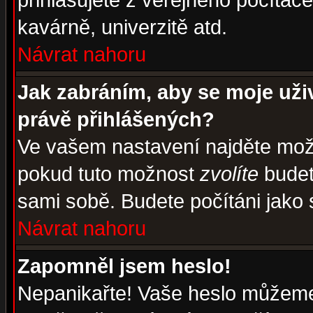
přihlašujete z veřejného počítače
kavárně, univerzitě atd.
Návrat nahoru
Jak zabráním, aby se moje uži
právě přihlášených?
Ve vašem nastavení najděte mo
pokud tuto možnost
zvolíte
budete
sami sobě. Budete počítáni jako s
Návrat nahoru
Zapomněl jsem heslo!
Nepanikařte! Vaše heslo můžeme