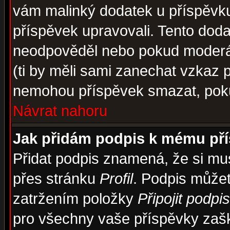
vám malinký dodatek u příspěvku, 
příspěvek upravovali. Tento doda
neodpověděl nebo pokud moderáto
(ti by měli sami zanechat vzkaz p
nemohou příspěvek smazat, poku
Návrat nahoru
Jak přidám podpis k mému př
Přidat podpis znamená, že si musí
přes stránku
Profil
. Podpis může
zatržením položky
Připojit podpis
pro všechny vaše příspěvky zašk