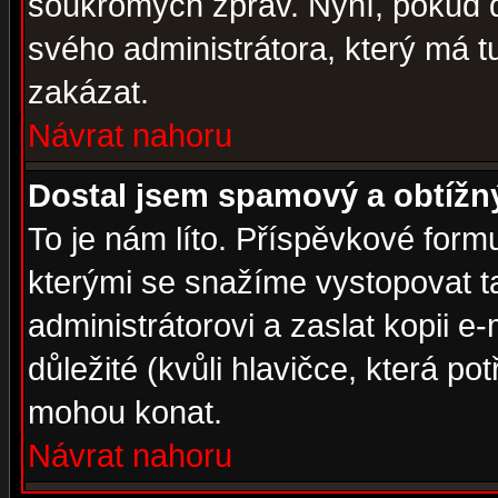
soukromých zpráv. Nyní, pokud d
svého administrátora, který má t
zakázat.
Návrat nahoru
Dostal jsem spamový a obtížný
To je nám líto. Příspěvkové for
kterými se snažíme vystopovat t
administrátorovi a zaslat kopii e-m
důležité (kvůli hlavičce, která p
mohou konat.
Návrat nahoru