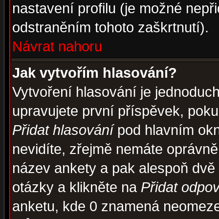
nastavení profilu (je možné nep
odstraněním tohoto zaškrtnutí).
Návrat nahoru
Jak vytvořím hlasování?
Vytvoření hlasování je jednoduc
upravujete první příspěvek, pokud
Přidat hlasování
pod hlavním okn
nevidíte, zřejmě nemáte oprávněn
název ankety a pak alespoň dvě
otázky a klikněte na
Přidat odpo
anketu, kde 0 znamená neomezen