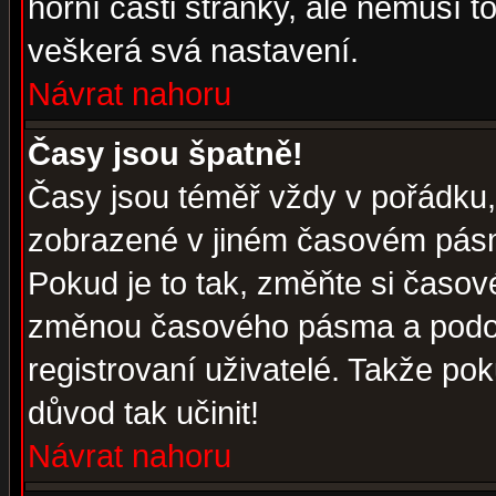
horní části stránky, ale nemusí t
veškerá svá nastavení.
Návrat nahoru
Časy jsou špatně!
Časy jsou téměř vždy v pořádku, 
zobrazené v jiném časovém pásm
Pokud je to tak, změňte si časov
změnou časového pásma a podob
registrovaní uživatelé. Takže pok
důvod tak učinit!
Návrat nahoru