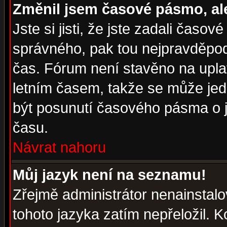
Změnil jsem časové pásmo, ale 
Jste si jisti, že jste zadali časo
správného, pak tou nejpravděpodo
čas. Fórum není stavěno na upla
letním časem, takže se může jed
být posunutí časového pásma o j
času.
Návrat nahoru
Můj jazyk není na seznamu!
Zřejmě administrátor nenainstalov
tohoto jazyka zatím nepřeložil. K