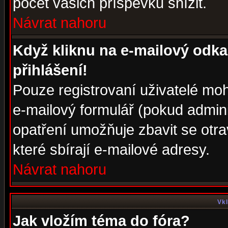
počet vašich příspěvků snížit.
Návrat nahoru
Když kliknu na e-mailový odka
přihlášení!
Pouze registrovaní uživatelé moh
e-mailový formulář (pokud adminis
opatření umožňuje zbavit se otr
které sbírají e-mailové adresy.
Návrat nahoru
Vkl
Jak vložím téma do fóra?