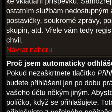
ke vkládání příspěvků. Samozřej
ostatním službám nedostupným a
postavičky, soukromé zprávy, pos
skupin, atd. Vřele vám tedy regi
chvil.
Návrat nahoru
Proč jsem automaticky odhlá
Pokud nezaškrtnete tlačítko
Přih
budete přihlášeni jen po dobu prá
vašeho účtu někým jiným. Abyste z
políčko, když se přihlašujete. 