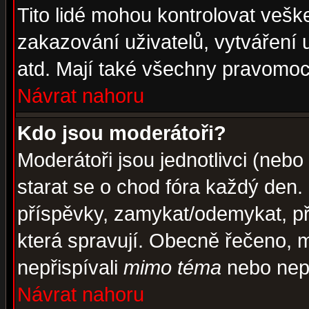
Tito lidé mohou kontrolovat veš
zakazování uživatelů, vytváření
atd. Mají také všechny pravomoc
Návrat nahoru
Kdo jsou moderátoři?
Moderátoři jsou jednotlivci (nebo 
starat se o chod fóra každý den
příspěvky, zamykat/odemykat, př
která spravují. Obecně řečeno, m
nepřispívali
mimo téma
nebo nepř
Návrat nahoru