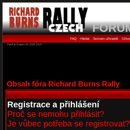
FORU
FAQ
Hledat
Seznam uživatelů
Uživa
•
•
•
Právě je čt srpen 06, 2026 19:47
Obsah fóra Richard Burns Rally
Registrace a přihlášení
Proč se nemohu přihlásit?
Je vůbec potřeba se registrovat?