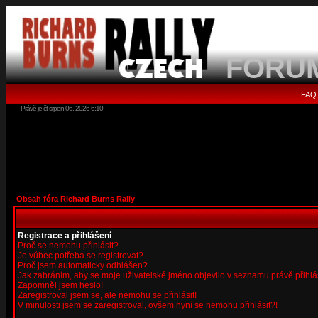
FORU
FAQ
Právě je čt srpen 06, 2026 6:10
Obsah fóra Richard Burns Rally
Registrace a přihlášení
Proč se nemohu přihlásit?
Je vůbec potřeba se registrovat?
Proč jsem automaticky odhlášen?
Jak zabráním, aby se moje uživatelské jméno objevilo v seznamu právě přihl
Zapomněl jsem heslo!
Zaregistroval jsem se, ale nemohu se přihlásit!
V minulosti jsem se zaregistroval, ovšem nyní se nemohu přihlásit?!