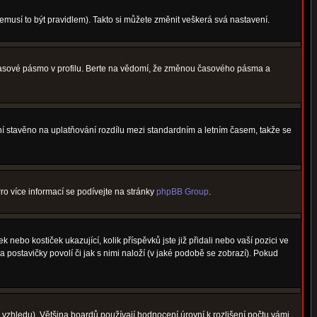
nemusí to být pravidlem). Takto si můžete změnit veškerá svá nastavení.
 časové pásmo v profilu. Berte na vědomí, že změnou časového pásma a
není stavěno na uplatňování rozdílu mezi standardním a letním časem, takže se
Pro více informací se podívejte na stránky
phpBB Group
.
nebo kostiček ukazující, kolik příspěvků jste již přidali nebo vaší pozici ve
a postavičky povolí či jak s nimi naloží (v jaké podobě se zobrazí). Pokud
vzhledu). Většina boardů používají hodnocení úrovní k rozlišení počtu vámi