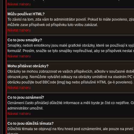
Návrat nahoru
Můžu používat HTML?
To závisí na tom, zda vám to administrátor povolí. Pokud to máte povoleno, zjist
můžete zase příspěvek od příspěvku tuto volbu zakázat.
Návrat nahoru
Co to jsou smajlíky?
Smajlíky, neboli emotikony jsou malé grafické obrázky, které se používají k 
formulář. Prosím, snažte se tyto smajlíky nepřeužívat, aby se příspěvek nesta
Návrat nahoru
Mohu přidávat obrázky?
Obrázky se mohou zobrazovat ve vašich příspěvcích, ačkoliv v současné době 
obrazek.png. Nemůžete vytvářet odkazy na obrázky umístěné na vlastním PC (
obrázku použijte buď BBCode [img] tag nebo příslušné HTML (je-li povoleno).
Návrat nahoru
Co to jsou oznámení?
Oznámení často přinášejí důležité informace a měli byste je číst co nejdříve.
administrátor umožnil.
Návrat nahoru
Co to jsou důležitá témata?
Důležitá témata se objevují na fóru hned pod oznámeními, ale pouze na první st