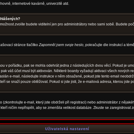
hovně, internetové kavárně, univerzitě atd.
řihlášených?
o možnost
zvolíte
budete viditelní jen pro administrátory nebo sami sobě. Budete počít
ašovací stránce tlačítko
Zapomněl jsem svoje heslo
, pokračujte dle instrukcí a té
sou v pořádku, pak se mohla odehrát jedna z následujících dvou věcí. Pokud je umo
, pak váš účet musí být aktivován. Některé boardy vyžadují aktivaci všech nových r
yl zaslán e-mail, následujte instrukce v něm obsažené, pokud jste tento email neobd
teří se snaží pouze obtěžovat. Pokud si jste jisti, že e-mailová adresa, kterou jste p
zkontrolujte e-mail, který jste obdrželi při registraci) nebo administrátor z nějak
, kteří ničím nepřispěli, aby se zmenšila velikost databáze. Zkuste se zaregistrovat 
Uživatelská nastavení