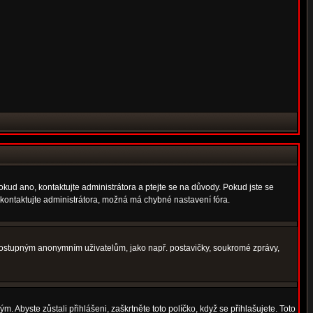
okud ano, kontaktujte administrátora a ptejte se na důvody. Pokud jste se
í, kontaktujte administrátora, možná má chybné nastavení fóra.
nedostupným anonymním uživatelům, jako např. postavičky, soukromé zprávy,
. Abyste zůstali přihlášeni, zaškrtněte toto políčko, když se přihlašujete. Toto