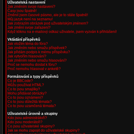
Uživatelská nastavení
Jak změním svoje nastavení?
Časy jsou špatně!
Změnil jsem časové pásmo, ale je to stále špatně!
Můj jazyk není na seznamu!
Jak zobrazím obrázek pod uživatelským jménem?
Jak změní svoje zařazení?
Když kliknu na e-mailový odkaz uživatele, jsem vyzván k přihlášení!
Vkládání příspěvků
Jak vložím téma do fóra?
Jak změním nebo smažu příspěvek?
Jak přidám podpis k mému příspěvku?
Jak vytvořím hlasování?
Jak změním nebo smažu hlasování?
Proč se nemohu dostat k fóru?
Proč nemohu hlasovat v anketě?
Formátování a typy příspěvků
Co je BBCode?
Můžu používat HTML?
Co to jsou smajlíky?
Mohu přidávat obrázky?
Co to jsou oznámení?
Co to jsou důležitá témata?
Co to jsou uzamčená témata?
Uživatelské úrovně a skupiny
Kdo jsou administrátoři?
Kdo jsou moderátoři?
Co jsou uživatelské skupiny?
Jak se mohu zapojit do uživatelské skupiny?