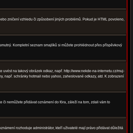
 nebo zničení vzhledu či způsobení jiných problémů. Pokud je HTML povoleno,
ná smutný. Kompletní seznam smajlíků si můžete prohlédnout přes příspěvkový
 uvést na takový obrázek odkaz, např. http://www.nekde-na-internetu.cz/muj-
y, např. schránky hotmail nebo yahoo, zaheslované odkazy, atd. K zobrazení
te či nemůžete přidávat oznámení do fóra, záleží na tom, zdali vám to
oznámení rozhoduje administrátor, kteří uživatelé mají právo přidávat důležitá