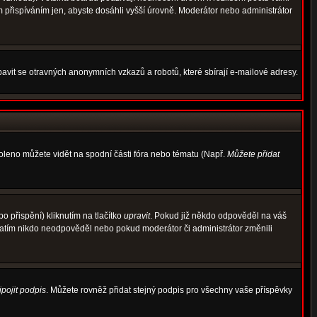
m přispíváním jen, abyste dosáhli vyšší úrovně. Moderátor nebo administrátor
avit se otravných anonymních vzkazů a robotů, které sbírají e-mailové adresy.
voleno můžete vidět na spodní části fóra nebo tématu (Např.
Můžete přidat
 přispění) kliknutím na tlačítko
upravit
. Pokud již někdo odpověděl na váš
d zatím nikdo neodpověděl nebo pokud moderátor či administrátor změnili
ipojit podpis
. Můžete rovněž přidat stejný podpis pro všechny vaše příspěvky