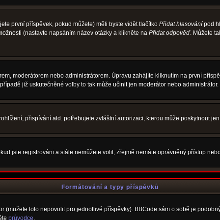
te první příspěvek, pokud můžete) měli byste vidět tlačítko
Přidat hlasování
pod hl
 možnosti (nastavte napsáním název otázky a klikněte na
Přidat odpověď
. Můžete t
rem, moderátorem nebo administrátorem. Úpravu zahájíte kliknutím na první příspěv
řípadě již uskutečněné volby to tak může učinit jen moderátor nebo administrátor.
lížení, přispívání atd. potřebujete zvláštní autorizaci, kterou může poskytnout jen 
kud jste registrováni a stále nemůžete volit, zřejmě nemáte oprávněný přístup nebo
Formátování a typy příspěvků
 (můžete toto nepovolit pro jednotlivé příspěvky). BBCode sám o sobě je podobný s
něte
průvodce
.