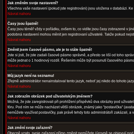
Jak změním svoje nastavení?
Všechna vaše nastavení (pokud jste registrováni) jsou uložena v databázi. Ke
Návrat nahoru
Časy jsou špatně!
Časy jsou téměř vždy v pořádku, ovšem to, co vidíte jsou časy zobrazené v j
podobná nastavení mohou měnit jen registrovaní uživatelé. Takže pokud nejste r
Návrat nahoru
Změnil jsem časové pásmo, ale je to stále špatně!
Jste si jisti, že jste zadali časové pásmo správně, a přesto se liší od toho s
může jednat o 1 hodinový rozdíl. Řešením může být posunutí časového pásma 
Návrat nahoru
Můj jazyk není na seznamu!
Zřejmě administrátor nenainstaloval tento jazyk, neboť jej nikdo do tohoto jazy
Návrat nahoru
Jak zobrazím obrázek pod uživatelským jménem?
Možná, že jste zaregistrovali při prohlížení příspěvků dva obrázky pod uživatel
fóru. Pod ním se může nacházet větší obrázek, známý jako "postavička" (avatar)
nemůžete využívat postavičky, pak právě tehdy toto administrátoři zakázali, a v
Návrat nahoru
Jak změní svoje zařazení?
Obecně vzato, svoje zařazení přímo změnit nemůžete (úrovně se objevují pod 