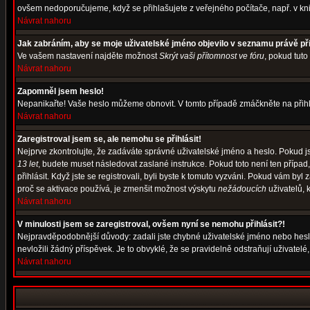
ovšem nedoporučujeme, když se přihlašujete z veřejného počítače, např. v kni
Návrat nahoru
Jak zabráním, aby se moje uživatelské jméno objevilo v seznamu právě p
Ve vašem nastavení najděte možnost
Skrýt vaši přítomnost ve fóru
, pokud tut
Návrat nahoru
Zapomněl jsem heslo!
Nepanikařte! Vaše heslo můžeme obnovit. V tomto případě zmáčkněte na přihl
Návrat nahoru
Zaregistroval jsem se, ale nemohu se přihlásit!
Nejprve zkontrolujte, že zadáváte správné uživatelské jméno a heslo. Pokud j
13 let
, budete muset následovat zaslané instrukce. Pokud toto není ten případ
přihlásit. Když jste se registrovali, byli byste k tomuto vyzváni. Pokud vám b
proč se aktivace používá, je zmenšit možnost výskytu
nežádoucích
uživatelů, k
Návrat nahoru
V minulosti jsem se zaregistroval, ovšem nyní se nemohu přihlásit?!
Nejpravděpodobnější důvody: zadali jste chybné uživatelské jméno nebo heslo (
nevložili žádný příspěvek. Je to obvyklé, že se pravidelně odstraňují uživatelé
Návrat nahoru