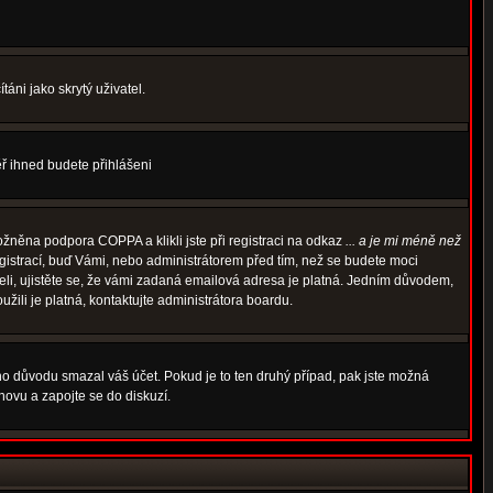
áni jako skrytý uživatel.
měř ihned budete přihlášeni
žněna podpora COPPA a klikli jste při registraci na odkaz
... a je mi méně než
egistrací, buď Vámi, nebo administrátorem před tím, než se budete moci
rželi, ujistěte se, že vámi zadaná emailová adresa je platná. Jedním důvodem,
oužili je platná, kontaktujte administrátora boardu.
ého důvodu smazal váš účet. Pokud je to ten druhý případ, pak jste možná
znovu a zapojte se do diskuzí.