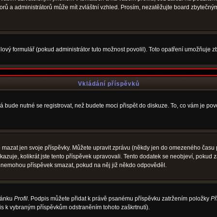
átorů a administrátorů může mít zvláštní vzhled. Prosím, nezatěžujte board zbytečný
ový formulář (pokud administrátor tuto možnost povolil). Toto opatření umožňuje zb
Vkládání příspěvků
á bude nutné se registrovat, než budete moci přispět do diskuze. To, co vám je po
 mazat jen svoje příspěvky. Můžete upravit zprávu (někdy jen do omezeného času po
ukazuje, kolikrát jste tento příspěvek upravovali. Tento dodatek se neobjeví, poku
elé nemohou příspěvek smazat, pokud na něj již někdo odpověděl.
tránku
Profil
. Podpis můžete přidat k právě psanému příspěvku zatržením položky
Př
pis k vybraným příspěvkům odstraněním tohoto zaškrtnutí).