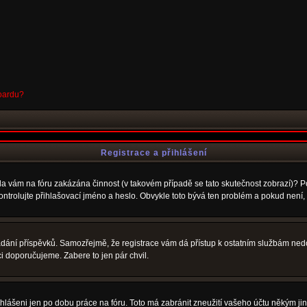
boardu?
Registrace a přihlášení
Byla vám na fóru zakázána činnost (v takovém případě se tato skutečnost zobrazí)? P
u zkontrolujte přihlašovací jméno a heslo. Obvykle toto bývá ten problém a pokud nen
vkládání příspěvků. Samozřejmě, že registrace vám dá přístup k ostatním službám 
ci doporučujeme. Zabere to jen pár chvil.
ihlášeni jen po dobu práce na fóru. Toto má zabránit zneužití vašeho účtu někým jiným