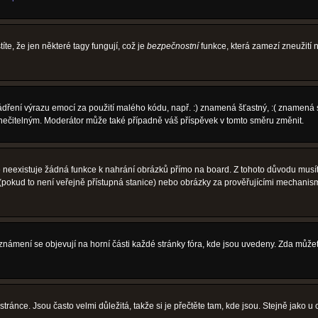
íte, že jen některé tagy fungují, což je
bezpečnostní
funkce, která zamezí zneužití
vyjádření výrazu emocí za použití malého kódu, např. :) znamená šťastný, :( zname
l nečitelným. Moderátor může také případně váš příspěvek v tomto směru změnit.
neexistuje žádná funkce k nahrání obrázků přímo na board. Z tohoto důvodu musíte
pokud to není veřejně přístupná stanice) nebo obrázky za prověřujícími mechanism
 Oznámení se objevují na horní části každé stránky fóra, kde jsou uvedeny. Zda může
ránce. Jsou často velmi důležitá, takže si je přečtěte tam, kde jsou. Stejně jako u 