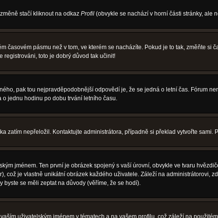
 změně stačí kliknout na odkaz
Profil
(obvykle se nachází v horní části stránky, ale 
iném časovém pásmu než v tom, ve kterém se nacházíte. Pokud je to tak, změňte si
egistrováni, toto je dobrý důvod tak učinit!
právného, pak tou nejpravděpodobnější odpovědí je, že se jedná o letní čas. Fórum 
o jednu hodinu po dobu trvání letního času.
ka zatím nepřeložil. Kontaktujte administrátora, případně si překlad vytvořte sami. 
ským jménem. Ten první je obrázek spojený s vaší úrovní, obvykle ve tvaru hvězdiček 
, což je vlastně unikátní obrázek každého uživatele. Záleží na administrátorovi, zd
y byste se měli zeptat na důvody (věříme, že se hodí).
vaším uživatelským jménem v tématech a na vašem profilu, což záleží na použitém 