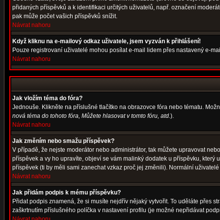
přidaných příspěvků a k identifikaci určitých uživatelů, např. označení moder
pak může počet vašich příspěvků snížit.
Návrat nahoru
Když kliknu na e-mailový odkaz uživatele, jsem vyzván k přihlášení!
Pouze registrovaní uživatelé mohou posílat e-mail lidem přes nastavený e-mail
Návrat nahoru
Jak vložím téma do fóra?
Jednouše. Klikněte na příslušné tlačítko na obrazovce fóra nebo tématu. Možn
nová téma do tohoto fóra, Můžete hlasovat v tomto fóru, atd.
).
Návrat nahoru
Jak změním nebo smažu příspěvek?
V případě, že nejste moderátor nebo administrátor, tak můžete upravovat nebo
příspěvek a vy ho upravíte, objeví se vám malinký dodatek u příspěvku, který 
příspěvek (ti by měli sami zanechat vzkaz proč jej změnili). Normální uživat
Návrat nahoru
Jak přidám podpis k mému příspěvku?
Přidat podpis znamená, že si musíte nejdřív nějaký vytvořit. To uděláte přes s
zaškrtnutím příslušného políčka v nastavení profilu (je možné nepřidávat pod
Návrat nahoru