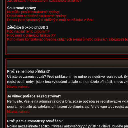
Jak se stanu moderátorem uživatelské skupiny?
Soukromé zprávy
Nemůžu posílat soukromé zprávy!
Dostávám nechtěné soukromé zprávy!
Dostal jsem spamový a obtížný e-mail od někoho z fóra!
Záležitosti okolo phpBB 2
Kdo napsal tento program?
Proč není k dispozici funkce X?
Koho mám kontaktovat ohledně obtížných e-mailů nebo právních záležitostí 
Proč se nemohu přihlásit?
Už jste se zaregistrovali? Před přihlášením je nutné se nejdříve registrovat. 
registrovali, nebyli jste z fóra vyloučeni a stále se nemůžete přihlásit, znov
Návrat nahoru
Je vůbec potřeba se registrovat?
Nemusíte. Vše je na administrátorovi fóra, zda je potřeba se registrovat ke 
posílání e-mailů uživatelům, přihlášení do skupin, atd. Vřele vám tedy registra
Návrat nahoru
Proč jsem automaticky odhlášen?
Pokud nezaškrtnete tlačítko
Přihlásit automaticky při příští návštěvě
, budete př