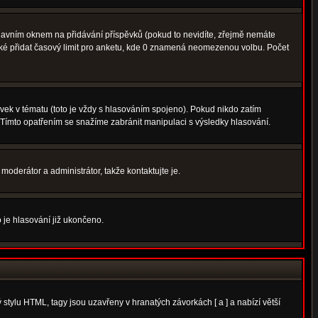
avním oknem na přidávání příspěvků (pokud to nevidíte, zřejmě nemáte
aké přidat časový limit pro anketu, kde 0 znamená neomezenou volbu. Počet
ek v tématu (toto je vždy s hlasováním spojeno). Pokud nikdo zatím
 Tímto opatřením se snažíme zabránit manipulaci s výsledky hlasování.
moderátor a administrátor, takže kontaktujte je.
 je hlasování již ukončeno.
tylu HTML, tagy jsou uzavřeny v hranatých závorkách [ a ] a nabízí větší