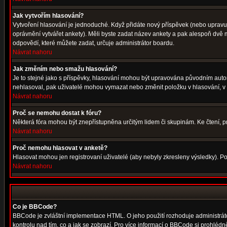
Jak vytvořím hlasování?
Vytvoření hlasování je jednoduché. Když přidáte nový příspěvek (nebo upravuje
oprávnění vytvářet ankety). Měli byste zadat název ankety a pak alespoň dvě
odpovědí, které můžete zadat, určuje administrátor boardu.
Návrat nahoru
Jak změním nebo smažu hlasování?
Je to stejné jako s příspěvky, hlasování mohou být upravována původním auto
nehlasoval, pak uživatelé mohou vymazat nebo změnit položku v hlasování, v p
Návrat nahoru
Proč se nemohu dostat k fóru?
Některá fóra mohou být znepřístupněna určitým lidem či skupinám. Ke čtení, proh
Návrat nahoru
Proč nemohu hlasovat v anketě?
Hlasovat mohou jen registrovaní uživatelé (aby nebyly zkresleny výsledky). Po
Návrat nahoru
Co je BBCode?
BBCode je zvláštní implementace HTML. O jeho použití rozhoduje administrátor
kontrolu nad tím, co a jak se zobrazí. Pro více informací o BBCode si prohléd