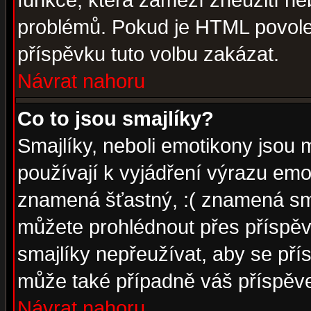
funkce, která zamezí zneužití ne
problémů. Pokud je HTML povole
příspěvku tuto volbu zakázat.
Návrat nahoru
Co to jsou smajlíky?
Smajlíky, neboli emotikony jsou 
používají k vyjádření výrazu emo
znamená šťastný, :( znamená sm
můžete prohlédnout přes příspěv
smajlíky nepřeužívat, aby se pří
může také případně váš příspěv
Návrat nahoru