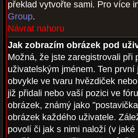
překlad vytvořte sami. Pro více 
Group
.
Návrat nahoru
Jak zobrazím obrázek pod už
Možná, že jste zaregistrovali př
uživatelským jménem. Ten první j
obvykle ve tvaru hvězdiček nebo k
již přidali nebo vaší pozici ve f
obrázek, známý jako "postavička" 
obrázek každého uživatele. Zálež
povolí či jak s nimi naloží (v j