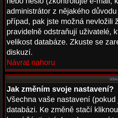
nebo heslo (zkontrolujte e-mail, k
administrátor z nějakého důvodu 
případ, pak jste možná nevložili 
pravidelně odstraňují uživatelé, k
velikost databáze. Zkuste se zar
diskuzí.
Návrat nahoru
Uživ
Jak změním svoje nastavení?
Všechna vaše nastavení (pokud js
databázi. Ke změně stačí klikno