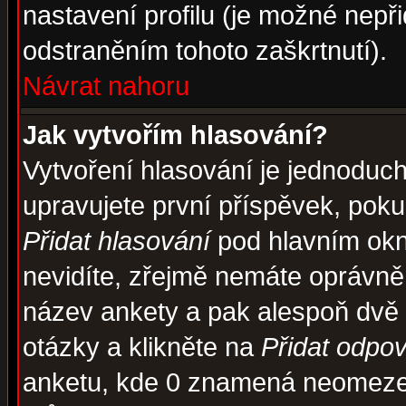
nastavení profilu (je možné nep
odstraněním tohoto zaškrtnutí).
Návrat nahoru
Jak vytvořím hlasování?
Vytvoření hlasování je jednoduc
upravujete první příspěvek, pokud
Přidat hlasování
pod hlavním okn
nevidíte, zřejmě nemáte oprávněn
název ankety a pak alespoň dvě
otázky a klikněte na
Přidat odpo
anketu, kde 0 znamená neomezen