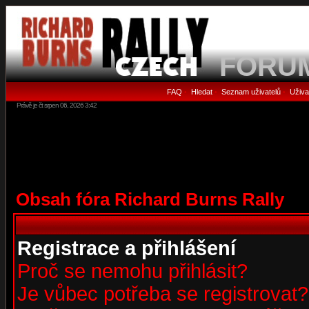
FORU
FAQ
Hledat
Seznam uživatelů
Uživa
•
•
•
Právě je čt srpen 06, 2026 3:42
Obsah fóra Richard Burns Rally
Registrace a přihlášení
Proč se nemohu přihlásit?
Je vůbec potřeba se registrovat?