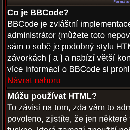
Formátov
Co je BBCode?
BBCode je zvláštní implementac
administrátor (můžete toto nepov
sám o sobě je podobný stylu HTM
závorkách [ a ] a nabízí větší kon
více informací o BBCode si proh
Návrat nahoru
Můžu používat HTML?
To závisí na tom, zda vám to adm
povoleno, zjistíte, že jen některé