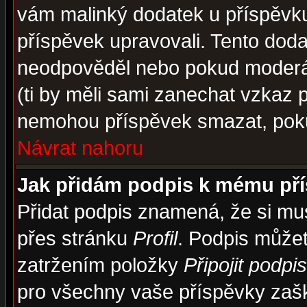
vám malinký dodatek u příspěvku, 
příspěvek upravovali. Tento doda
neodpověděl nebo pokud moderáto
(ti by měli sami zanechat vzkaz p
nemohou příspěvek smazat, poku
Návrat nahoru
Jak přidám podpis k mému př
Přidat podpis znamená, že si musí
přes stránku
Profil
. Podpis může
zatržením položky
Připojit podpis
pro všechny vaše příspěvky zašk