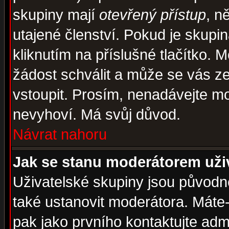
skupiny mají
otevřený přístup
, n
utajené členství. Pokud je skupi
kliknutím na příslušné tlačítko. 
žádost schválit a může se vás z
vstoupit. Prosím, nenadávejte mo
nevyhoví. Má svůj důvod.
Návrat nahoru
Jak se stanu moderátorem uži
Uživatelské skupiny jsou původ
také ustanovit moderátora. Máte-l
pak jako prvního kontaktujte ad