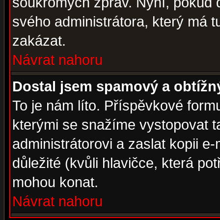
soukromých zpráv. Nyní, pokud d
svého administrátora, který má t
zakázat.
Návrat nahoru
Dostal jsem spamový a obtížný
To je nám líto. Příspěvkové for
kterými se snažíme vystopovat t
administrátorovi a zaslat kopii e-m
důležité (kvůli hlavičce, která p
mohou konat.
Návrat nahoru