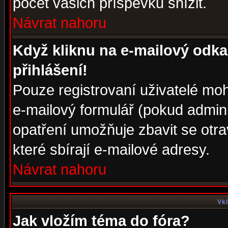
počet vašich příspěvků snížit.
Návrat nahoru
Když kliknu na e-mailový odka
přihlášení!
Pouze registrovaní uživatelé moh
e-mailový formulář (pokud adminis
opatření umožňuje zbavit se otr
které sbírají e-mailové adresy.
Návrat nahoru
Vkl
Jak vložím téma do fóra?