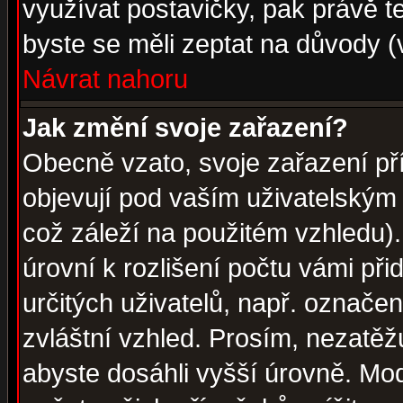
využívat postavičky, pak právě te
byste se měli zeptat na důvody (
Návrat nahoru
Jak změní svoje zařazení?
Obecně vzato, svoje zařazení p
objevují pod vaším uživatelským
což záleží na použitém vzhledu)
úrovní k rozlišení počtu vámi při
určitých uživatelů, např. označe
zvláštní vzhled. Prosím, nezatěž
abyste dosáhli vyšší úrovně. Mo