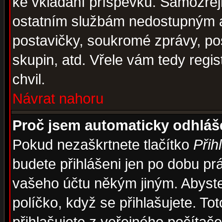
ke vkládání příspěvků. Samozřej
ostatním službám nedostupným a
postavičky, soukromé zprávy, pos
skupin, atd. Vřele vám tedy regi
chvil.
Návrat nahoru
Proč jsem automaticky odhlá
Pokud nezaškrtnete tlačítko
Přih
budete přihlášeni jen po dobu prá
vašeho účtu někým jiným. Abyste z
políčko, když se přihlašujete. 