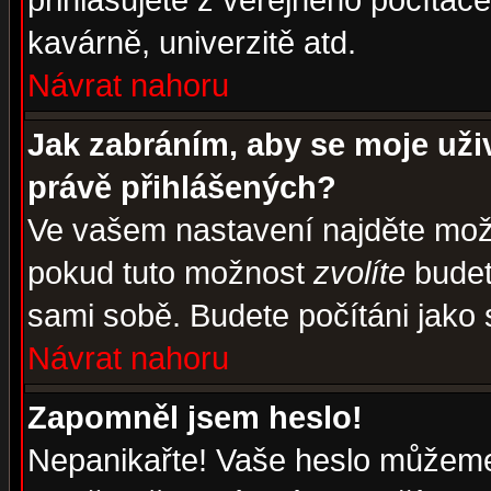
přihlašujete z veřejného počítače
kavárně, univerzitě atd.
Návrat nahoru
Jak zabráním, aby se moje uži
právě přihlášených?
Ve vašem nastavení najděte mo
pokud tuto možnost
zvolíte
budete
sami sobě. Budete počítáni jako s
Návrat nahoru
Zapomněl jsem heslo!
Nepanikařte! Vaše heslo můžeme