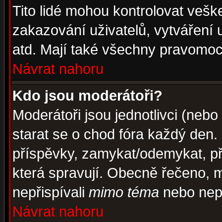
Tito lidé mohou kontrolovat veš
zakazování uživatelů, vytváření
atd. Mají také všechny pravomoc
Návrat nahoru
Kdo jsou moderátoři?
Moderátoři jsou jednotlivci (nebo 
starat se o chod fóra každý den
příspěvky, zamykat/odemykat, př
která spravují. Obecně řečeno, m
nepřispívali
mimo téma
nebo nepř
Návrat nahoru