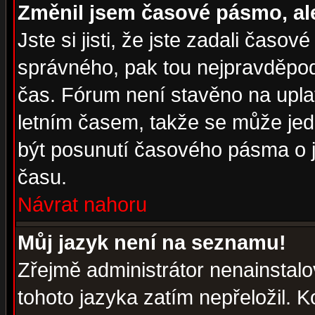
Změnil jsem časové pásmo, ale 
Jste si jisti, že jste zadali časo
správného, pak tou nejpravděpodo
čas. Fórum není stavěno na upla
letním časem, takže se může jed
být posunutí časového pásma o j
času.
Návrat nahoru
Můj jazyk není na seznamu!
Zřejmě administrátor nenainstalov
tohoto jazyka zatím nepřeložil. K