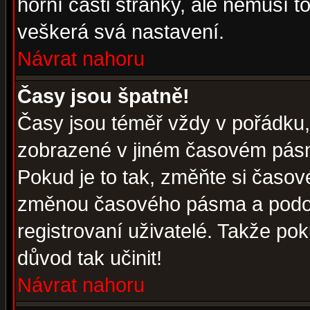
horní části stránky, ale nemusí t
veškerá svá nastavení.
Návrat nahoru
Časy jsou špatně!
Časy jsou téměř vždy v pořádku, 
zobrazené v jiném časovém pásm
Pokud je to tak, změňte si časov
změnou časového pásma a podob
registrovaní uživatelé. Takže pok
důvod tak učinit!
Návrat nahoru