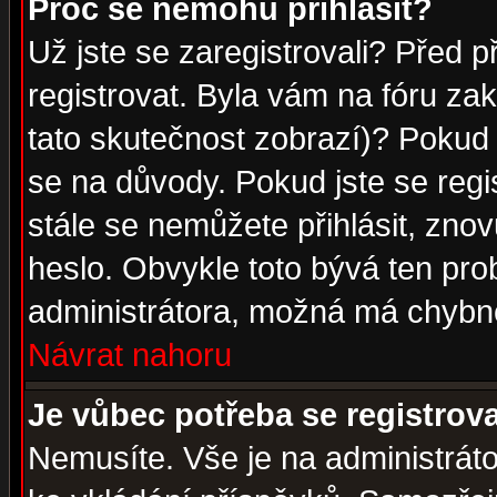
Proč se nemohu přihlásit?
Už jste se zaregistrovali? Před p
registrovat. Byla vám na fóru za
tato skutečnost zobrazí)? Pokud a
se na důvody. Pokud jste se regist
stále se nemůžete přihlásit, znov
heslo. Obvykle toto bývá ten pro
administrátora, možná má chybné
Návrat nahoru
Je vůbec potřeba se registrov
Nemusíte. Vše je na administrátor