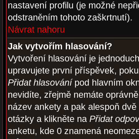
nastavení profilu (je možné nep
odstraněním tohoto zaškrtnutí).
Návrat nahoru
Jak vytvořím hlasování?
Vytvoření hlasování je jednoduc
upravujete první příspěvek, pokud
Přidat hlasování
pod hlavním okn
nevidíte, zřejmě nemáte oprávněn
název ankety a pak alespoň dvě
otázky a klikněte na
Přidat odpo
anketu, kde 0 znamená neomezen