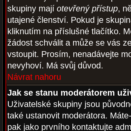
skupiny mají
otevřený přístup
, n
utajené členství. Pokud je skupi
kliknutím na příslušné tlačítko. 
žádost schválit a může se vás z
vstoupit. Prosím, nenadávejte mo
nevyhoví. Má svůj důvod.
Návrat nahoru
Jak se stanu moderátorem uži
Uživatelské skupiny jsou původ
také ustanovit moderátora. Máte-l
pak jako prvního kontaktujte ad