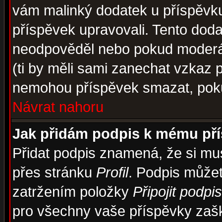
vám malinký dodatek u příspěvku, 
příspěvek upravovali. Tento doda
neodpověděl nebo pokud moderáto
(ti by měli sami zanechat vzkaz p
nemohou příspěvek smazat, poku
Návrat nahoru
Jak přidám podpis k mému př
Přidat podpis znamená, že si musí
přes stránku
Profil
. Podpis může
zatržením položky
Připojit podpis
pro všechny vaše příspěvky zašk