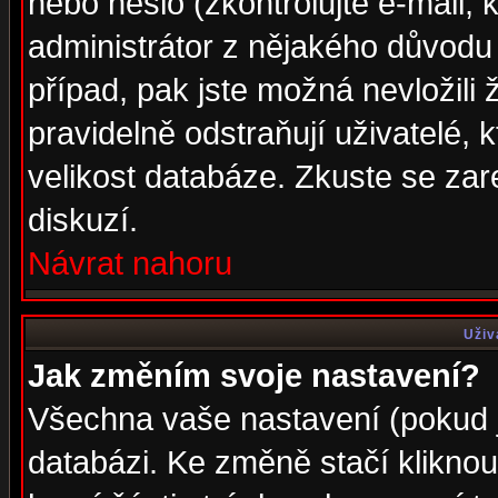
nebo heslo (zkontrolujte e-mail, k
administrátor z nějakého důvodu 
případ, pak jste možná nevložili 
pravidelně odstraňují uživatelé, k
velikost databáze. Zkuste se zar
diskuzí.
Návrat nahoru
Uživ
Jak změním svoje nastavení?
Všechna vaše nastavení (pokud js
databázi. Ke změně stačí klikno