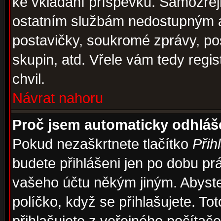
ke vkládání příspěvků. Samozřej
ostatním službám nedostupným a
postavičky, soukromé zprávy, pos
skupin, atd. Vřele vám tedy regi
chvil.
Návrat nahoru
Proč jsem automaticky odhlá
Pokud nezaškrtnete tlačítko
Přih
budete přihlášeni jen po dobu prá
vašeho účtu někým jiným. Abyste z
políčko, když se přihlašujete. 