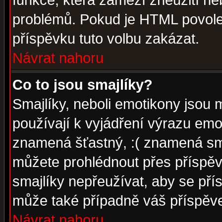
funkce, která zamezí zneužití ne
problémů. Pokud je HTML povole
příspěvku tuto volbu zakázat.
Návrat nahoru
Co to jsou smajlíky?
Smajlíky, neboli emotikony jsou 
používají k vyjádření výrazu emo
znamená šťastný, :( znamená sm
můžete prohlédnout přes příspěv
smajlíky nepřeužívat, aby se pří
může také případně váš příspěv
Návrat nahoru