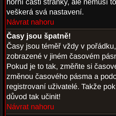
horní části stránky, ale nemusí t
veškerá svá nastavení.
Návrat nahoru
Časy jsou špatně!
Časy jsou téměř vždy v pořádku, 
zobrazené v jiném časovém pásm
Pokud je to tak, změňte si časov
změnou časového pásma a podob
registrovaní uživatelé. Takže pok
důvod tak učinit!
Návrat nahoru