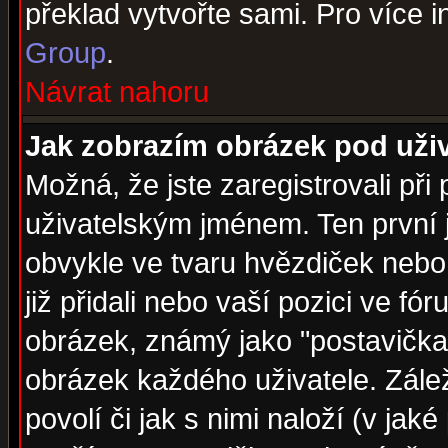
překlad vytvořte sami. Pro více 
Group
.
Návrat nahoru
Jak zobrazím obrázek pod už
Možná, že jste zaregistrovali př
uživatelským jménem. Ten první j
obvykle ve tvaru hvězdiček nebo k
již přidali nebo vaší pozici ve f
obrázek, známý jako "postavička" 
obrázek každého uživatele. Zálež
povolí či jak s nimi naloží (v j