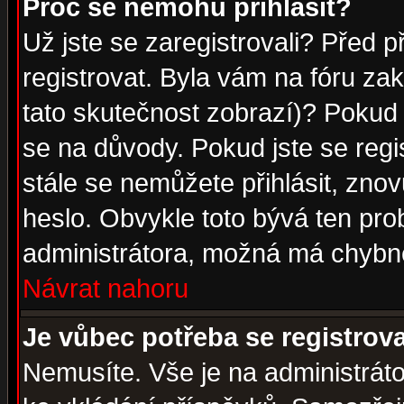
Proč se nemohu přihlásit?
Už jste se zaregistrovali? Před p
registrovat. Byla vám na fóru za
tato skutečnost zobrazí)? Pokud a
se na důvody. Pokud jste se regist
stále se nemůžete přihlásit, znov
heslo. Obvykle toto bývá ten pro
administrátora, možná má chybné
Návrat nahoru
Je vůbec potřeba se registrov
Nemusíte. Vše je na administrátor