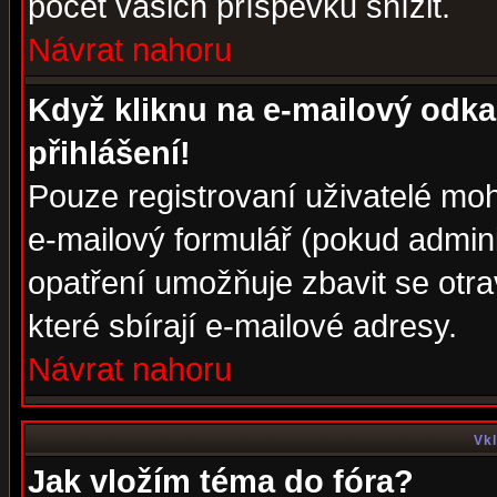
počet vašich příspěvků snížit.
Návrat nahoru
Když kliknu na e-mailový odka
přihlášení!
Pouze registrovaní uživatelé moh
e-mailový formulář (pokud adminis
opatření umožňuje zbavit se otr
které sbírají e-mailové adresy.
Návrat nahoru
Vkl
Jak vložím téma do fóra?