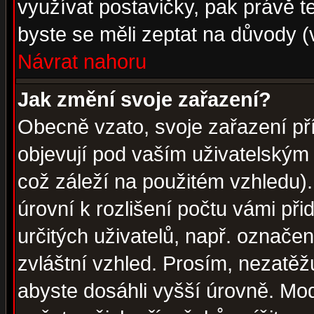
využívat postavičky, pak právě te
byste se měli zeptat na důvody (
Návrat nahoru
Jak změní svoje zařazení?
Obecně vzato, svoje zařazení p
objevují pod vaším uživatelským
což záleží na použitém vzhledu)
úrovní k rozlišení počtu vámi při
určitých uživatelů, např. označe
zvláštní vzhled. Prosím, nezatěž
abyste dosáhli vyšší úrovně. Mo