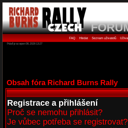
FORU
FAQ
Hledat
Seznam uživatelů
Uživa
•
•
•
Právě je so srpen 08, 2026 13:27
Obsah fóra Richard Burns Rally
Registrace a přihlášení
Proč se nemohu přihlásit?
Je vůbec potřeba se registrovat?