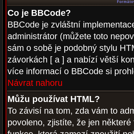
Formátov
Co je BBCode?
BBCode je zvláštní implementac
administrátor (můžete toto nepov
sám o sobě je podobný stylu HTM
závorkách [ a ] a nabízí větší kon
více informací o BBCode si proh
Návrat nahoru
Můžu používat HTML?
To závisí na tom, zda vám to adm
povoleno, zjistíte, že jen některé