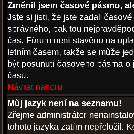
Změnil jsem časové pásmo, ale 
Jste si jisti, že jste zadali časo
správného, pak tou nejpravděpodo
čas. Fórum není stavěno na upla
letním časem, takže se může jed
být posunutí časového pásma o j
času.
Návrat nahoru
Můj jazyk není na seznamu!
Zřejmě administrátor nenainstalov
tohoto jazyka zatím nepřeložil. K