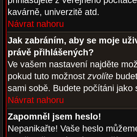
přihlašujete z veřejného počítače
kavárně, univerzitě atd.
Návrat nahoru
Jak zabráním, aby se moje uži
právě přihlášených?
Ve vašem nastavení najděte mo
pokud tuto možnost
zvolíte
budete
sami sobě. Budete počítáni jako s
Návrat nahoru
Zapomněl jsem heslo!
Nepanikařte! Vaše heslo můžeme