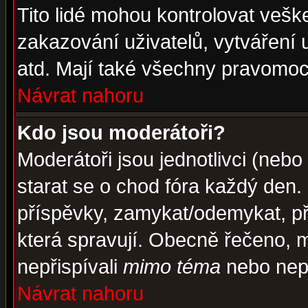
Tito lidé mohou kontrolovat veš
zakazování uživatelů, vytváření
atd. Mají také všechny pravomoc
Návrat nahoru
Kdo jsou moderátoři?
Moderátoři jsou jednotlivci (nebo 
starat se o chod fóra každý den
příspěvky, zamykat/odemykat, př
která spravují. Obecně řečeno, m
nepřispívali
mimo téma
nebo nepř
Návrat nahoru