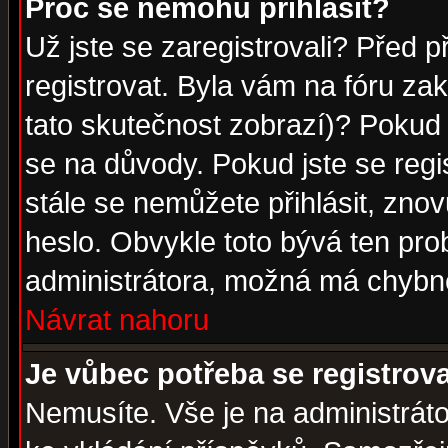
Proč se nemohu přihlásit?
Už jste se zaregistrovali? Před p
registrovat. Byla vám na fóru za
tato skutečnost zobrazí)? Pokud a
se na důvody. Pokud jste se regist
stále se nemůžete přihlásit, znov
heslo. Obvykle toto bývá ten pro
administrátora, možná má chybné
Návrat nahoru
Je vůbec potřeba se registrov
Nemusíte. Vše je na administrátor