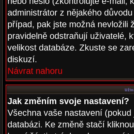
nebo heslo (zkontrolujte e-mail, k
administrátor z nějakého důvodu 
případ, pak jste možná nevložili 
pravidelně odstraňují uživatelé, k
velikost databáze. Zkuste se zar
diskuzí.
Návrat nahoru
Uživ
Jak změním svoje nastavení?
Všechna vaše nastavení (pokud js
databázi. Ke změně stačí klikno