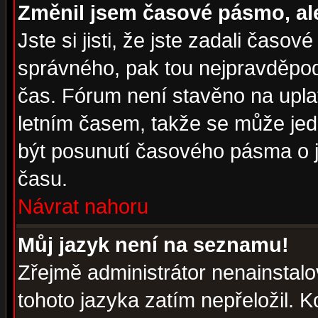
Změnil jsem časové pásmo, ale 
Jste si jisti, že jste zadali časo
správného, pak tou nejpravděpodo
čas. Fórum není stavěno na upla
letním časem, takže se může jed
být posunutí časového pásma o j
času.
Návrat nahoru
Můj jazyk není na seznamu!
Zřejmě administrátor nenainstalov
tohoto jazyka zatím nepřeložil. K