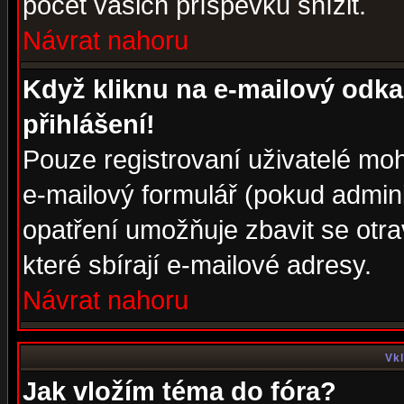
počet vašich příspěvků snížit.
Návrat nahoru
Když kliknu na e-mailový odka
přihlášení!
Pouze registrovaní uživatelé moh
e-mailový formulář (pokud adminis
opatření umožňuje zbavit se otr
které sbírají e-mailové adresy.
Návrat nahoru
Vkl
Jak vložím téma do fóra?