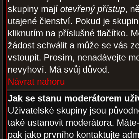
skupiny mají
otevřený přístup
, n
utajené členství. Pokud je skupi
kliknutím na příslušné tlačítko. 
žádost schválit a může se vás z
vstoupit. Prosím, nenadávejte mo
nevyhoví. Má svůj důvod.
Návrat nahoru
Jak se stanu moderátorem uži
Uživatelské skupiny jsou původ
také ustanovit moderátora. Máte-l
pak jako prvního kontaktujte ad