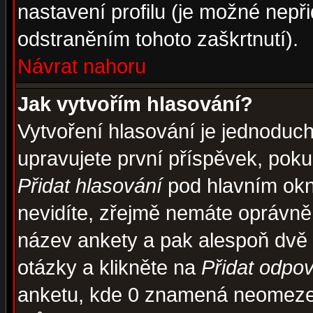
nastavení profilu (je možné nep
odstraněním tohoto zaškrtnutí).
Návrat nahoru
Jak vytvořím hlasování?
Vytvoření hlasování je jednoduc
upravujete první příspěvek, pokud
Přidat hlasování
pod hlavním okn
nevidíte, zřejmě nemáte oprávněn
název ankety a pak alespoň dvě
otázky a klikněte na
Přidat odpo
anketu, kde 0 znamená neomezen