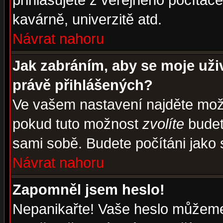
přihlašujete z veřejného počítače
kavárně, univerzitě atd.
Návrat nahoru
Jak zabráním, aby se moje uži
právě přihlášených?
Ve vašem nastavení najděte mo
pokud tuto možnost
zvolíte
budete
sami sobě. Budete počítáni jako s
Návrat nahoru
Zapomněl jsem heslo!
Nepanikařte! Vaše heslo můžeme