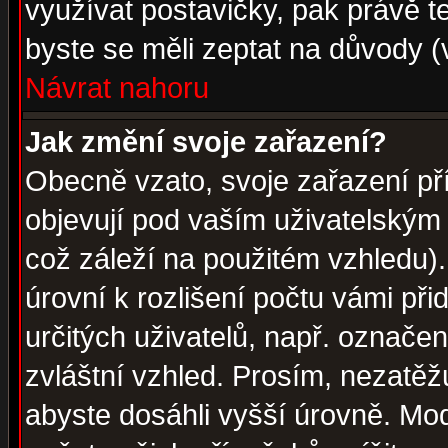
využívat postavičky, pak právě te
byste se měli zeptat na důvody (
Návrat nahoru
Jak změní svoje zařazení?
Obecně vzato, svoje zařazení p
objevují pod vaším uživatelským
což záleží na použitém vzhledu)
úrovní k rozlišení počtu vámi při
určitých uživatelů, např. označe
zvláštní vzhled. Prosím, nezatěž
abyste dosáhli vyšší úrovně. Mo