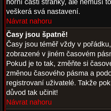
horní části stránky, ale nemusí t
veškerá svá nastavení.
Návrat nahoru
Časy jsou špatně!
Časy jsou téměř vždy v pořádku, 
zobrazené v jiném časovém pásm
Pokud je to tak, změňte si časov
změnou časového pásma a podob
registrovaní uživatelé. Takže pok
důvod tak učinit!
Návrat nahoru