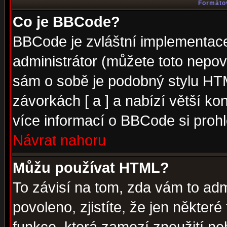
Formátov
Co je BBCode?
BBCode je zvláštní implementac
administrátor (můžete toto nepov
sám o sobě je podobný stylu HTM
závorkách [ a ] a nabízí větší kon
více informací o BBCode si proh
Návrat nahoru
Můžu používat HTML?
To závisí na tom, zda vám to adm
povoleno, zjistíte, že jen některé