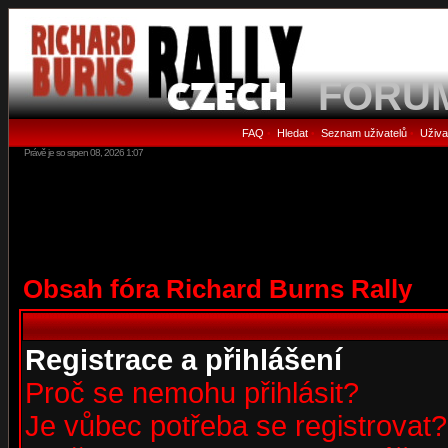
FORU
FAQ
Hledat
Seznam uživatelů
Uživa
•
•
•
Právě je so srpen 08, 2026 1:07
Obsah fóra Richard Burns Rally
Registrace a přihlášení
Proč se nemohu přihlásit?
Je vůbec potřeba se registrovat?