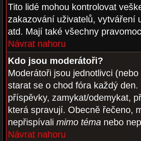
Tito lidé mohou kontrolovat veš
zakazování uživatelů, vytváření
atd. Mají také všechny pravomoc
Návrat nahoru
Kdo jsou moderátoři?
Moderátoři jsou jednotlivci (nebo 
starat se o chod fóra každý den
příspěvky, zamykat/odemykat, př
která spravují. Obecně řečeno, m
nepřispívali
mimo téma
nebo nepř
Návrat nahoru