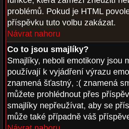
funkce, která zamezí zneužití ne
problémů. Pokud je HTML povole
příspěvku tuto volbu zakázat.
Návrat nahoru
Co to jsou smajlíky?
Smajlíky, neboli emotikony jsou 
používají k vyjádření výrazu emo
znamená šťastný, :( znamená sm
můžete prohlédnout přes příspěv
smajlíky nepřeužívat, aby se pří
může také případně váš příspěv
Návrat nahoru