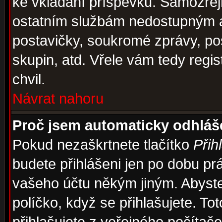
ke vkládání příspěvků. Samozřej
ostatním službám nedostupným a
postavičky, soukromé zprávy, pos
skupin, atd. Vřele vám tedy regi
chvil.
Návrat nahoru
Proč jsem automaticky odhlá
Pokud nezaškrtnete tlačítko
Přih
budete přihlášeni jen po dobu prá
vašeho účtu někým jiným. Abyste z
políčko, když se přihlašujete. 