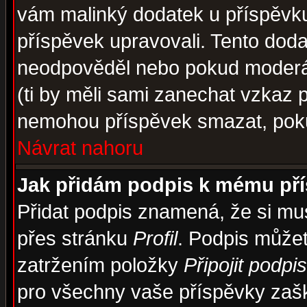
vám malinký dodatek u příspěvku, 
příspěvek upravovali. Tento doda
neodpověděl nebo pokud moderáto
(ti by měli sami zanechat vzkaz p
nemohou příspěvek smazat, poku
Návrat nahoru
Jak přidám podpis k mému př
Přidat podpis znamená, že si musí
přes stránku
Profil
. Podpis může
zatržením položky
Připojit podpis
pro všechny vaše příspěvky zašk