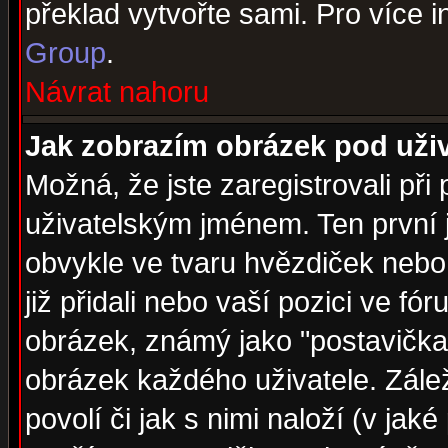
překlad vytvořte sami. Pro více 
Group
.
Návrat nahoru
Jak zobrazím obrázek pod už
Možná, že jste zaregistrovali př
uživatelským jménem. Ten první j
obvykle ve tvaru hvězdiček nebo k
již přidali nebo vaší pozici ve f
obrázek, známý jako "postavička" 
obrázek každého uživatele. Zálež
povolí či jak s nimi naloží (v j