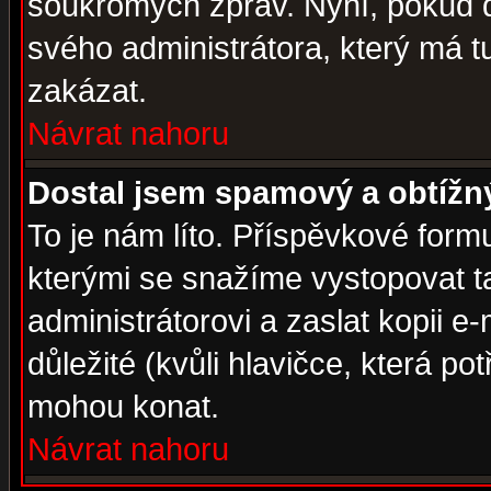
soukromých zpráv. Nyní, pokud d
svého administrátora, který má t
zakázat.
Návrat nahoru
Dostal jsem spamový a obtížný
To je nám líto. Příspěvkové for
kterými se snažíme vystopovat t
administrátorovi a zaslat kopii e-m
důležité (kvůli hlavičce, která p
mohou konat.
Návrat nahoru