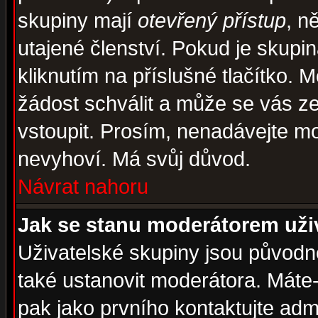
skupiny mají
otevřený přístup
, n
utajené členství. Pokud je skupi
kliknutím na příslušné tlačítko. 
žádost schválit a může se vás z
vstoupit. Prosím, nenadávejte mo
nevyhoví. Má svůj důvod.
Návrat nahoru
Jak se stanu moderátorem uži
Uživatelské skupiny jsou původ
také ustanovit moderátora. Máte-l
pak jako prvního kontaktujte ad