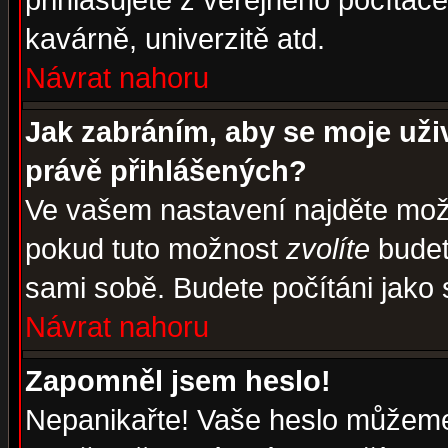
přihlašujete z veřejného počítače
kavárně, univerzitě atd.
Návrat nahoru
Jak zabráním, aby se moje uži
právě přihlášených?
Ve vašem nastavení najděte mo
pokud tuto možnost
zvolíte
budete
sami sobě. Budete počítáni jako s
Návrat nahoru
Zapomněl jsem heslo!
Nepanikařte! Vaše heslo můžeme