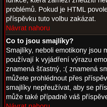
funkce, která zamezí zneužití ne
problémů. Pokud je HTML povole
příspěvku tuto volbu zakázat.
Návrat nahoru
Co to jsou smajlíky?
Smajlíky, neboli emotikony jsou 
používají k vyjádření výrazu emo
znamená šťastný, :( znamená sm
můžete prohlédnout přes příspěv
smajlíky nepřeužívat, aby se pří
může také případně váš příspěv
Návrat nahoru