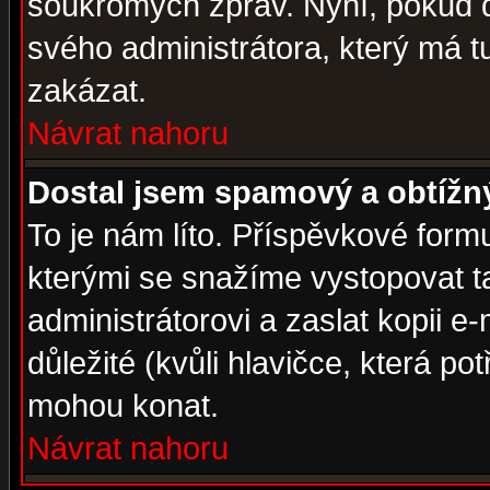
soukromých zpráv. Nyní, pokud d
svého administrátora, který má t
zakázat.
Návrat nahoru
Dostal jsem spamový a obtížný
To je nám líto. Příspěvkové for
kterými se snažíme vystopovat t
administrátorovi a zaslat kopii e-m
důležité (kvůli hlavičce, která p
mohou konat.
Návrat nahoru