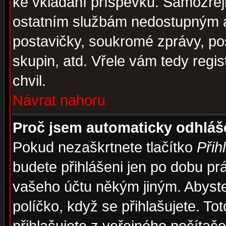
ke vkládání příspěvků. Samozřej
ostatním službám nedostupným a
postavičky, soukromé zprávy, pos
skupin, atd. Vřele vám tedy regi
chvil.
Návrat nahoru
Proč jsem automaticky odhlá
Pokud nezaškrtnete tlačítko
Přih
budete přihlášeni jen po dobu prá
vašeho účtu někým jiným. Abyste z
políčko, když se přihlašujete. 