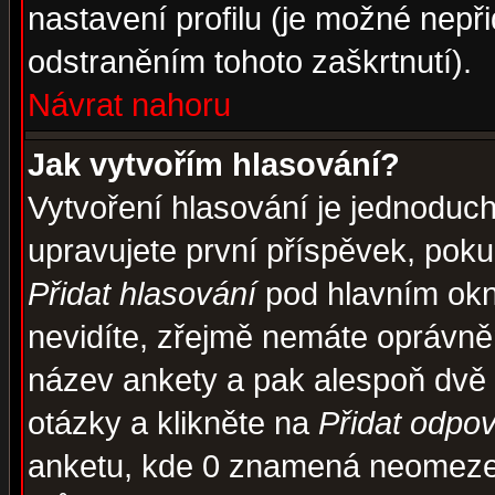
nastavení profilu (je možné nep
odstraněním tohoto zaškrtnutí).
Návrat nahoru
Jak vytvořím hlasování?
Vytvoření hlasování je jednoduc
upravujete první příspěvek, pokud
Přidat hlasování
pod hlavním okn
nevidíte, zřejmě nemáte oprávněn
název ankety a pak alespoň dvě
otázky a klikněte na
Přidat odpo
anketu, kde 0 znamená neomezen