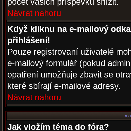
počet vašich příspěvků snížit.
Návrat nahoru
Když kliknu na e-mailový odka
přihlášení!
Pouze registrovaní uživatelé moh
e-mailový formulář (pokud adminis
opatření umožňuje zbavit se otr
které sbírají e-mailové adresy.
Návrat nahoru
Vkl
Jak vložím téma do fóra?