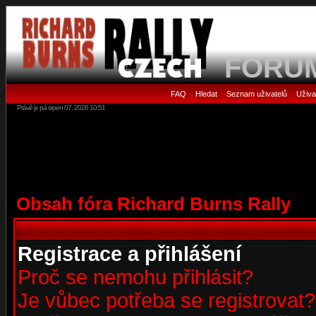
FORU
FAQ
Hledat
Seznam uživatelů
Uživa
•
•
•
Právě je pá srpen 07, 2026 10:51
Obsah fóra Richard Burns Rally
Registrace a přihlášení
Proč se nemohu přihlásit?
Je vůbec potřeba se registrovat?