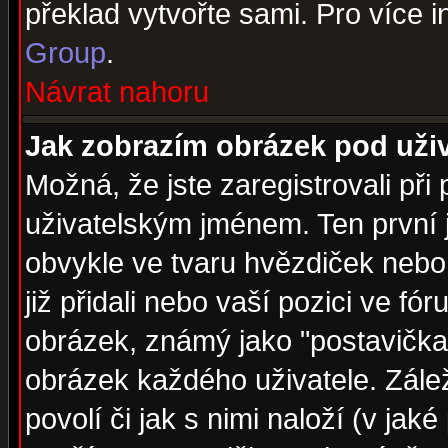
překlad vytvořte sami. Pro více 
Group
.
Návrat nahoru
Jak zobrazím obrázek pod už
Možná, že jste zaregistrovali př
uživatelským jménem. Ten první j
obvykle ve tvaru hvězdiček nebo k
již přidali nebo vaší pozici ve f
obrázek, známý jako "postavička" 
obrázek každého uživatele. Zálež
povolí či jak s nimi naloží (v j