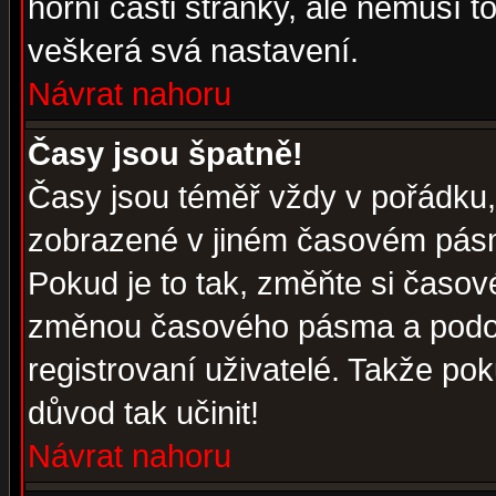
horní části stránky, ale nemusí t
veškerá svá nastavení.
Návrat nahoru
Časy jsou špatně!
Časy jsou téměř vždy v pořádku, 
zobrazené v jiném časovém pásm
Pokud je to tak, změňte si časov
změnou časového pásma a podob
registrovaní uživatelé. Takže pok
důvod tak učinit!
Návrat nahoru