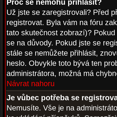
Proč se nemohu přihlásit?
Už jste se zaregistrovali? Před p
registrovat. Byla vám na fóru za
tato skutečnost zobrazí)? Pokud a
se na důvody. Pokud jste se regist
stále se nemůžete přihlásit, znov
heslo. Obvykle toto bývá ten pro
administrátora, možná má chybné
Návrat nahoru
Je vůbec potřeba se registrov
Nemusíte. Vše je na administrátor