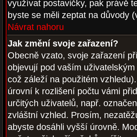
využívat postavičky, pak právě te
byste se měli zeptat na důvody (
Návrat nahoru
Jak změní svoje zařazení?
Obecně vzato, svoje zařazení p
objevují pod vaším uživatelským
což záleží na použitém vzhledu)
úrovní k rozlišení počtu vámi při
určitých uživatelů, např. označe
zvláštní vzhled. Prosím, nezatěž
abyste dosáhli vyšší úrovně. Mo