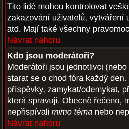
Tito lidé mohou kontrolovat veš
zakazování uživatelů, vytváření
atd. Mají také všechny pravomoc
Návrat nahoru
Kdo jsou moderátoři?
Moderátoři jsou jednotlivci (nebo 
starat se o chod fóra každý den
příspěvky, zamykat/odemykat, př
která spravují. Obecně řečeno, m
nepřispívali
mimo téma
nebo nepř
Návrat nahoru