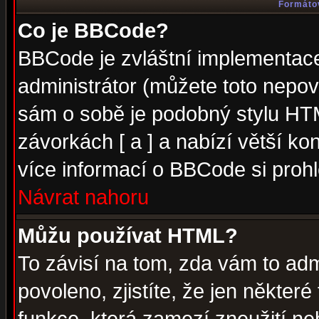
Formátov
Co je BBCode?
BBCode je zvláštní implementac
administrátor (můžete toto nepov
sám o sobě je podobný stylu HTM
závorkách [ a ] a nabízí větší kon
více informací o BBCode si proh
Návrat nahoru
Můžu používat HTML?
To závisí na tom, zda vám to adm
povoleno, zjistíte, že jen některé