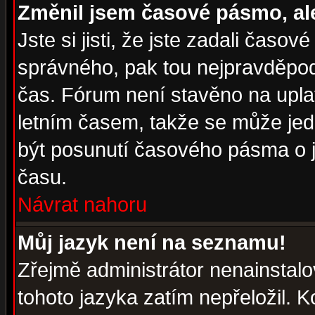
Změnil jsem časové pásmo, ale 
Jste si jisti, že jste zadali časo
správného, pak tou nejpravděpodo
čas. Fórum není stavěno na upla
letním časem, takže se může jed
být posunutí časového pásma o j
času.
Návrat nahoru
Můj jazyk není na seznamu!
Zřejmě administrátor nenainstalov
tohoto jazyka zatím nepřeložil. K