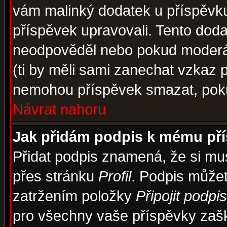
vám malinký dodatek u příspěvku, 
příspěvek upravovali. Tento doda
neodpověděl nebo pokud moderáto
(ti by měli sami zanechat vzkaz p
nemohou příspěvek smazat, poku
Návrat nahoru
Jak přidám podpis k mému př
Přidat podpis znamená, že si musí
přes stránku
Profil
. Podpis může
zatržením položky
Připojit podpis
pro všechny vaše příspěvky zašk