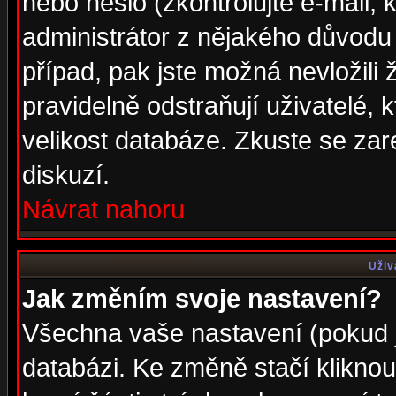
nebo heslo (zkontrolujte e-mail, k
administrátor z nějakého důvodu 
případ, pak jste možná nevložili 
pravidelně odstraňují uživatelé, k
velikost databáze. Zkuste se zar
diskuzí.
Návrat nahoru
Uživ
Jak změním svoje nastavení?
Všechna vaše nastavení (pokud js
databázi. Ke změně stačí klikno