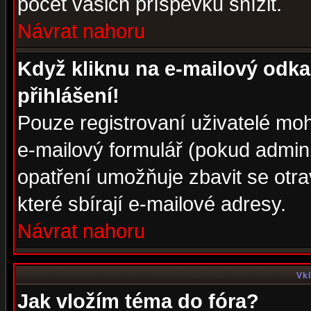
počet vašich příspěvků snížit.
Návrat nahoru
Když kliknu na e-mailový odka
přihlášení!
Pouze registrovaní uživatelé moh
e-mailový formulář (pokud adminis
opatření umožňuje zbavit se otr
které sbírají e-mailové adresy.
Návrat nahoru
Vkl
Jak vložím téma do fóra?