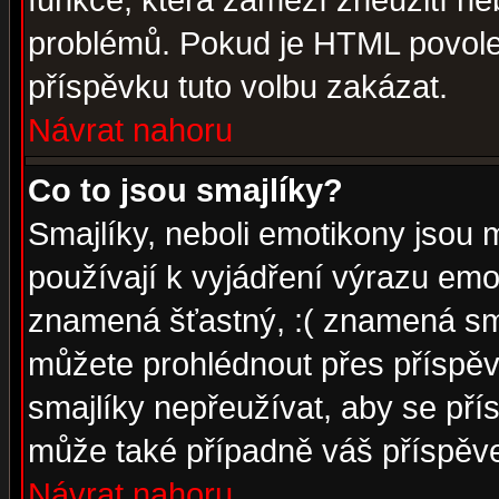
funkce, která zamezí zneužití ne
problémů. Pokud je HTML povole
příspěvku tuto volbu zakázat.
Návrat nahoru
Co to jsou smajlíky?
Smajlíky, neboli emotikony jsou 
používají k vyjádření výrazu emo
znamená šťastný, :( znamená sm
můžete prohlédnout přes příspěv
smajlíky nepřeužívat, aby se pří
může také případně váš příspěv
Návrat nahoru