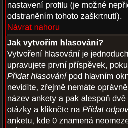
nastavení profilu (je možné nep
odstraněním tohoto zaškrtnutí).
Návrat nahoru
Jak vytvořím hlasování?
Vytvoření hlasování je jednoduc
upravujete první příspěvek, pokud
Přidat hlasování
pod hlavním okn
nevidíte, zřejmě nemáte oprávněn
název ankety a pak alespoň dvě
otázky a klikněte na
Přidat odpo
anketu, kde 0 znamená neomezen