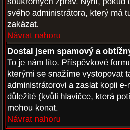
soukromých zpráv. Nyní, pokud d
svého administrátora, který má t
zakázat.
Návrat nahoru
Dostal jsem spamový a obtížný
To je nám líto. Příspěvkové for
kterými se snažíme vystopovat t
administrátorovi a zaslat kopii e-m
důležité (kvůli hlavičce, která p
mohou konat.
Návrat nahoru