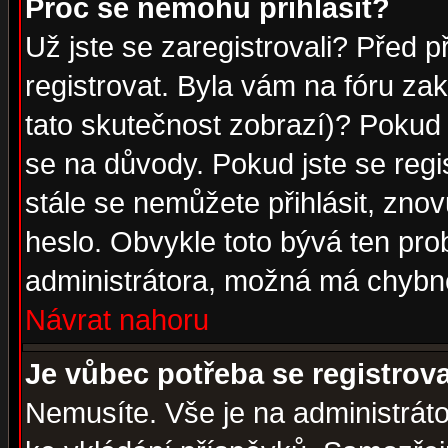
Proč se nemohu přihlásit?
Už jste se zaregistrovali? Před p
registrovat. Byla vám na fóru za
tato skutečnost zobrazí)? Pokud a
se na důvody. Pokud jste se regist
stále se nemůžete přihlásit, znov
heslo. Obvykle toto bývá ten pro
administrátora, možná má chybné
Návrat nahoru
Je vůbec potřeba se registrov
Nemusíte. Vše je na administrátor