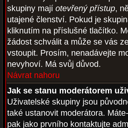
skupiny mají
otevřený přístup
, n
utajené členství. Pokud je skupi
kliknutím na příslušné tlačítko. 
žádost schválit a může se vás z
vstoupit. Prosím, nenadávejte mo
nevyhoví. Má svůj důvod.
Návrat nahoru
Jak se stanu moderátorem uži
Uživatelské skupiny jsou původ
také ustanovit moderátora. Máte-l
pak jako prvního kontaktujte ad