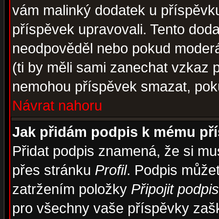
vám malinký dodatek u příspěvku, 
příspěvek upravovali. Tento doda
neodpověděl nebo pokud moderáto
(ti by měli sami zanechat vzkaz p
nemohou příspěvek smazat, poku
Návrat nahoru
Jak přidám podpis k mému př
Přidat podpis znamená, že si musí
přes stránku
Profil
. Podpis může
zatržením položky
Připojit podpis
pro všechny vaše příspěvky zašk