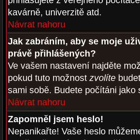
přihlašujete z veřejného počítače
kavárně, univerzitě atd.
Návrat nahoru
Jak zabráním, aby se moje uži
právě přihlášených?
Ve vašem nastavení najděte mo
pokud tuto možnost
zvolíte
budete
sami sobě. Budete počítáni jako s
Návrat nahoru
Zapomněl jsem heslo!
Nepanikařte! Vaše heslo můžeme