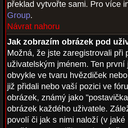
překlad vytvořte sami. Pro více 
Group
.
Návrat nahoru
Jak zobrazím obrázek pod už
Možná, že jste zaregistrovali př
uživatelským jménem. Ten první j
obvykle ve tvaru hvězdiček nebo k
již přidali nebo vaší pozici ve f
obrázek, známý jako "postavička" 
obrázek každého uživatele. Zálež
povolí či jak s nimi naloží (v j