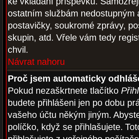
ke vkládání příspěvků. Samozřej
ostatním službám nedostupným a
postavičky, soukromé zprávy, pos
skupin, atd. Vřele vám tedy regi
chvil.
Návrat nahoru
Proč jsem automaticky odhlá
Pokud nezaškrtnete tlačítko
Přih
budete přihlášeni jen po dobu prá
vašeho účtu někým jiným. Abyste z
políčko, když se přihlašujete. 