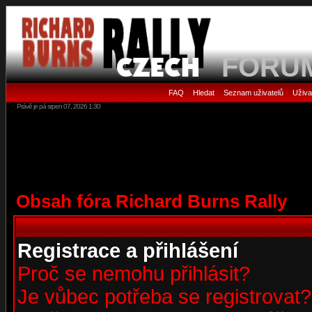
FORU
FAQ
Hledat
Seznam uživatelů
Uživa
•
•
•
Právě je pá srpen 07, 2026 1:30
Obsah fóra Richard Burns Rally
Registrace a přihlášení
Proč se nemohu přihlásit?
Je vůbec potřeba se registrovat?