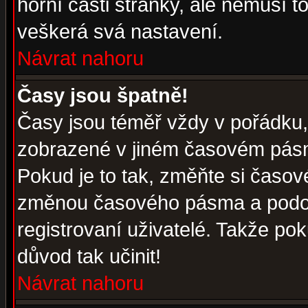
horní části stránky, ale nemusí t
veškerá svá nastavení.
Návrat nahoru
Časy jsou špatně!
Časy jsou téměř vždy v pořádku, 
zobrazené v jiném časovém pásm
Pokud je to tak, změňte si časov
změnou časového pásma a podob
registrovaní uživatelé. Takže pok
důvod tak učinit!
Návrat nahoru