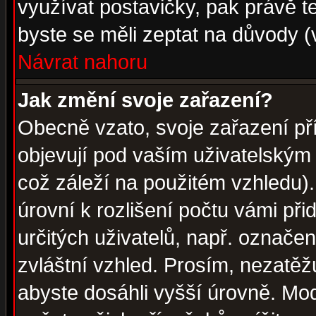
využívat postavičky, pak právě te
byste se měli zeptat na důvody (
Návrat nahoru
Jak změní svoje zařazení?
Obecně vzato, svoje zařazení p
objevují pod vaším uživatelským
což záleží na použitém vzhledu)
úrovní k rozlišení počtu vámi při
určitých uživatelů, např. označe
zvláštní vzhled. Prosím, nezatěž
abyste dosáhli vyšší úrovně. Mo