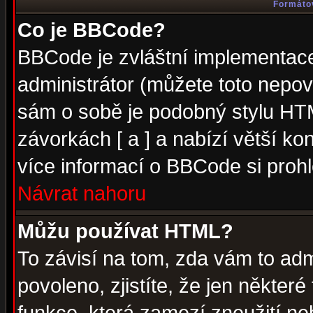
Formátov
Co je BBCode?
BBCode je zvláštní implementac
administrátor (můžete toto nepov
sám o sobě je podobný stylu HTM
závorkách [ a ] a nabízí větší kon
více informací o BBCode si proh
Návrat nahoru
Můžu používat HTML?
To závisí na tom, zda vám to adm
povoleno, zjistíte, že jen některé