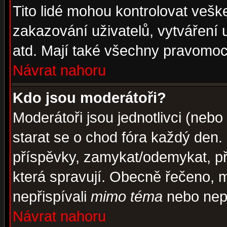
Tito lidé mohou kontrolovat veš
zakazování uživatelů, vytváření
atd. Mají také všechny pravomoc
Návrat nahoru
Kdo jsou moderátoři?
Moderátoři jsou jednotlivci (nebo 
starat se o chod fóra každý den
příspěvky, zamykat/odemykat, př
která spravují. Obecně řečeno, m
nepřispívali
mimo téma
nebo nepř
Návrat nahoru