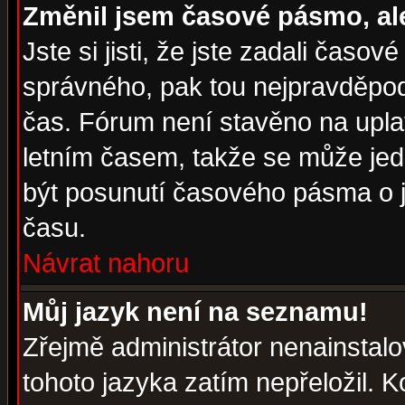
Změnil jsem časové pásmo, ale 
Jste si jisti, že jste zadali časo
správného, pak tou nejpravděpodo
čas. Fórum není stavěno na upla
letním časem, takže se může jed
být posunutí časového pásma o j
času.
Návrat nahoru
Můj jazyk není na seznamu!
Zřejmě administrátor nenainstalov
tohoto jazyka zatím nepřeložil. K