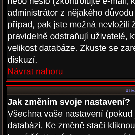
nebo heslo (zkontrolujte e-mail, k
administrátor z nějakého důvodu 
případ, pak jste možná nevložili 
pravidelně odstraňují uživatelé, k
velikost databáze. Zkuste se zar
diskuzí.
Návrat nahoru
Uživ
Jak změním svoje nastavení?
Všechna vaše nastavení (pokud js
databázi. Ke změně stačí klikno