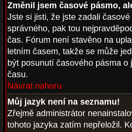
Změnil jsem časové pásmo, ale 
Jste si jisti, že jste zadali časo
správného, pak tou nejpravděpodo
čas. Fórum není stavěno na upla
letním časem, takže se může jed
být posunutí časového pásma o j
času.
Návrat nahoru
Můj jazyk není na seznamu!
Zřejmě administrátor nenainstalov
tohoto jazyka zatím nepřeložil. K