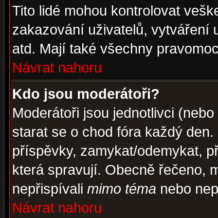
Tito lidé mohou kontrolovat veš
zakazování uživatelů, vytváření
atd. Mají také všechny pravomoc
Návrat nahoru
Kdo jsou moderátoři?
Moderátoři jsou jednotlivci (nebo 
starat se o chod fóra každý den
příspěvky, zamykat/odemykat, př
která spravují. Obecně řečeno, m
nepřispívali
mimo téma
nebo nepř
Návrat nahoru