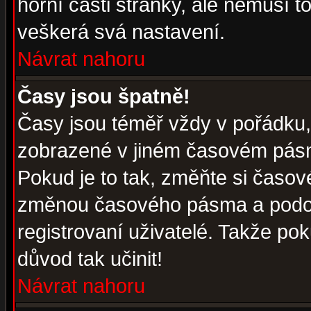
horní části stránky, ale nemusí t
veškerá svá nastavení.
Návrat nahoru
Časy jsou špatně!
Časy jsou téměř vždy v pořádku, 
zobrazené v jiném časovém pásm
Pokud je to tak, změňte si časov
změnou časového pásma a podob
registrovaní uživatelé. Takže pok
důvod tak učinit!
Návrat nahoru