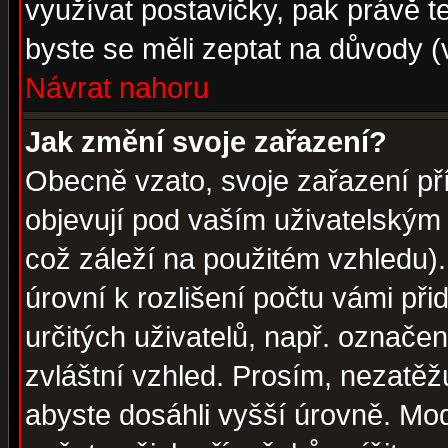
využívat postavičky, pak právě te
byste se měli zeptat na důvody (
Návrat nahoru
Jak změní svoje zařazení?
Obecně vzato, svoje zařazení p
objevují pod vaším uživatelským
což záleží na použitém vzhledu)
úrovní k rozlišení počtu vámi při
určitých uživatelů, např. označe
zvláštní vzhled. Prosím, nezatěž
abyste dosáhli vyšší úrovně. Mo