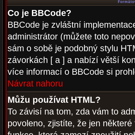
Formátov
Co je BBCode?
BBCode je zvláštní implementac
administrátor (můžete toto nepov
sám o sobě je podobný stylu HTM
závorkách [ a ] a nabízí větší kon
více informací o BBCode si proh
Návrat nahoru
Můžu používat HTML?
To závisí na tom, zda vám to adm
povoleno, zjistíte, že jen některé