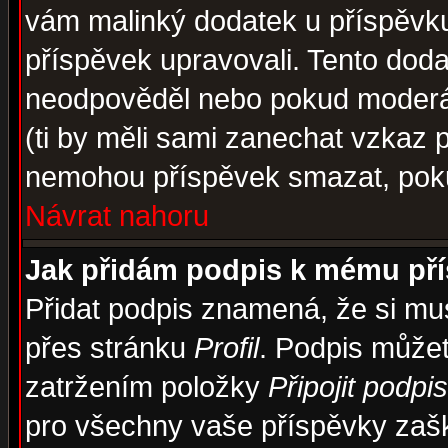
vám malinký dodatek u příspěvku, 
příspěvek upravovali. Tento doda
neodpověděl nebo pokud moderáto
(ti by měli sami zanechat vzkaz p
nemohou příspěvek smazat, poku
Návrat nahoru
Jak přidám podpis k mému př
Přidat podpis znamená, že si musí
přes stránku
Profil
. Podpis může
zatržením položky
Připojit podpis
pro všechny vaše příspěvky zašk