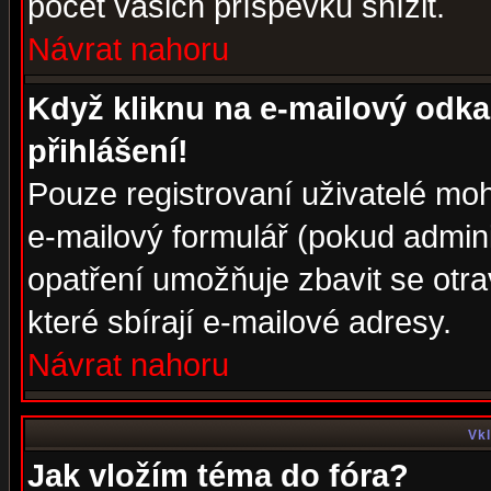
počet vašich příspěvků snížit.
Návrat nahoru
Když kliknu na e-mailový odka
přihlášení!
Pouze registrovaní uživatelé moh
e-mailový formulář (pokud adminis
opatření umožňuje zbavit se otr
které sbírají e-mailové adresy.
Návrat nahoru
Vkl
Jak vložím téma do fóra?