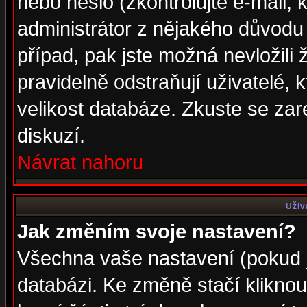
nebo heslo (zkontrolujte e-mail, k
administrátor z nějakého důvodu 
případ, pak jste možná nevložili 
pravidelně odstraňují uživatelé, k
velikost databáze. Zkuste se zar
diskuzí.
Návrat nahoru
Uživ
Jak změním svoje nastavení?
Všechna vaše nastavení (pokud js
databázi. Ke změně stačí klikno