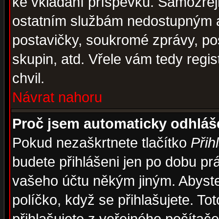
ke vkládání příspěvků. Samozřej
ostatním službám nedostupným a
postavičky, soukromé zprávy, pos
skupin, atd. Vřele vám tedy regi
chvil.
Návrat nahoru
Proč jsem automaticky odhlá
Pokud nezaškrtnete tlačítko
Přih
budete přihlášeni jen po dobu prá
vašeho účtu někým jiným. Abyste z
políčko, když se přihlašujete. 