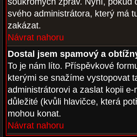
soukromých zpráv. Nyní, pokud d
svého administrátora, který má t
zakázat.
Návrat nahoru
Dostal jsem spamový a obtížný
To je nám líto. Příspěvkové for
kterými se snažíme vystopovat t
administrátorovi a zaslat kopii e-m
důležité (kvůli hlavičce, která p
mohou konat.
Návrat nahoru