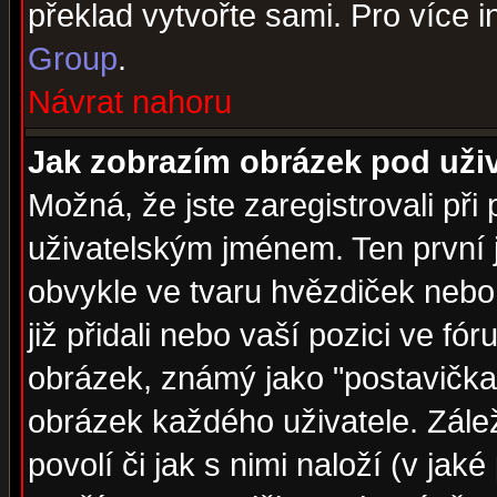
překlad vytvořte sami. Pro více 
Group
.
Návrat nahoru
Jak zobrazím obrázek pod už
Možná, že jste zaregistrovali př
uživatelským jménem. Ten první j
obvykle ve tvaru hvězdiček nebo k
již přidali nebo vaší pozici ve f
obrázek, známý jako "postavička" 
obrázek každého uživatele. Zálež
povolí či jak s nimi naloží (v j