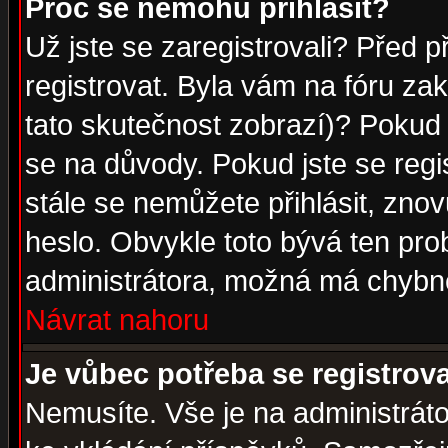
Proč se nemohu přihlásit?
Už jste se zaregistrovali? Před p
registrovat. Byla vám na fóru za
tato skutečnost zobrazí)? Pokud a
se na důvody. Pokud jste se regist
stále se nemůžete přihlásit, znov
heslo. Obvykle toto bývá ten pro
administrátora, možná má chybné
Návrat nahoru
Je vůbec potřeba se registrov
Nemusíte. Vše je na administrátor