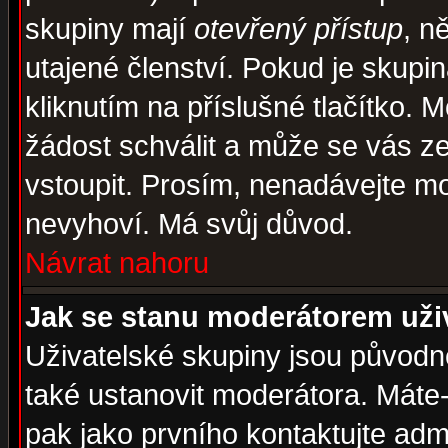
skupiny mají
otevřený přístup
, n
utajené členství. Pokud je skupi
kliknutím na příslušné tlačítko. 
žádost schválit a může se vás z
vstoupit. Prosím, nenadávejte mo
nevyhoví. Má svůj důvod.
Návrat nahoru
Jak se stanu moderátorem uži
Uživatelské skupiny jsou původ
také ustanovit moderátora. Máte-l
pak jako prvního kontaktujte ad