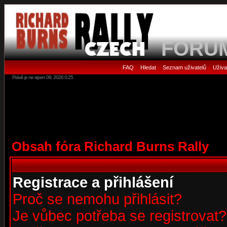
FORU
FAQ
Hledat
Seznam uživatelů
Uživa
•
•
•
Právě je ne srpen 09, 2026 0:25
Obsah fóra Richard Burns Rally
Registrace a přihlášení
Proč se nemohu přihlásit?
Je vůbec potřeba se registrovat?