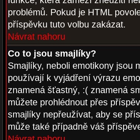
funkce, která zamezí zneužití ne
problémů. Pokud je HTML povole
příspěvku tuto volbu zakázat.
Návrat nahoru
Co to jsou smajlíky?
Smajlíky, neboli emotikony jsou 
používají k vyjádření výrazu emo
znamená šťastný, :( znamená sm
můžete prohlédnout přes příspěv
smajlíky nepřeužívat, aby se pří
může také případně váš příspěv
Návrat nahoru