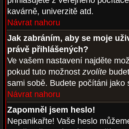
přihlašujete z veřejného počítače
kavárně, univerzitě atd.
Návrat nahoru
Jak zabráním, aby se moje uži
právě přihlášených?
Ve vašem nastavení najděte mo
pokud tuto možnost
zvolíte
budete
sami sobě. Budete počítáni jako s
Návrat nahoru
Zapomněl jsem heslo!
Nepanikařte! Vaše heslo můžeme