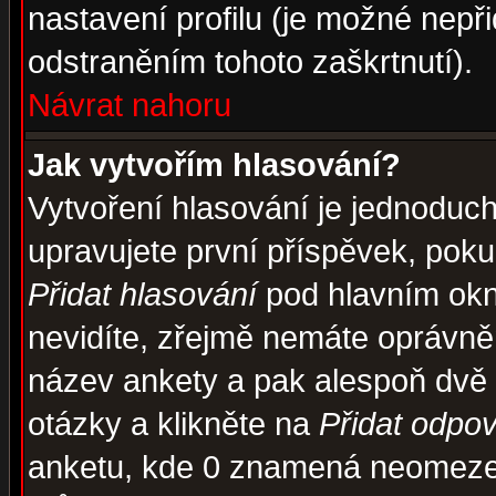
nastavení profilu (je možné nep
odstraněním tohoto zaškrtnutí).
Návrat nahoru
Jak vytvořím hlasování?
Vytvoření hlasování je jednoduc
upravujete první příspěvek, pokud
Přidat hlasování
pod hlavním okn
nevidíte, zřejmě nemáte oprávněn
název ankety a pak alespoň dvě
otázky a klikněte na
Přidat odpo
anketu, kde 0 znamená neomezen