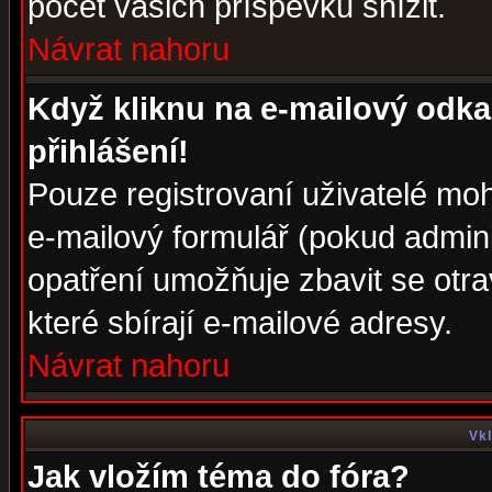
počet vašich příspěvků snížit.
Návrat nahoru
Když kliknu na e-mailový odka
přihlášení!
Pouze registrovaní uživatelé moh
e-mailový formulář (pokud adminis
opatření umožňuje zbavit se otr
které sbírají e-mailové adresy.
Návrat nahoru
Vkl
Jak vložím téma do fóra?