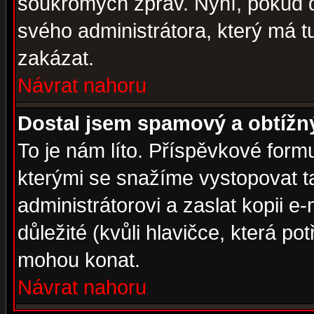
soukromých zpráv. Nyní, pokud d
svého administrátora, který má t
zakázat.
Návrat nahoru
Dostal jsem spamový a obtížný
To je nám líto. Příspěvkové for
kterými se snažíme vystopovat t
administrátorovi a zaslat kopii e-m
důležité (kvůli hlavičce, která p
mohou konat.
Návrat nahoru