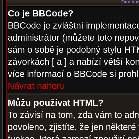
Formátov
Co je BBCode?
BBCode je zvláštní implementac
administrátor (můžete toto nepov
sám o sobě je podobný stylu HTM
závorkách [ a ] a nabízí větší kon
více informací o BBCode si proh
Návrat nahoru
Můžu používat HTML?
To závisí na tom, zda vám to adm
povoleno, zjistíte, že jen některé