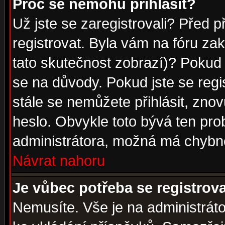
Proč se nemohu přihlásit?
Už jste se zaregistrovali? Před p
registrovat. Byla vám na fóru za
tato skutečnost zobrazí)? Pokud a
se na důvody. Pokud jste se regist
stále se nemůžete přihlásit, znov
heslo. Obvykle toto bývá ten pro
administrátora, možná má chybné
Návrat nahoru
Je vůbec potřeba se registrov
Nemusíte. Vše je na administrátor