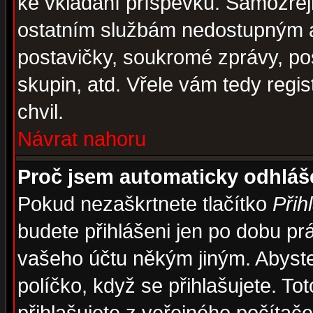
ke vkládání příspěvků. Samozřej
ostatním službám nedostupným a
postavičky, soukromé zprávy, pos
skupin, atd. Vřele vám tedy regi
chvil.
Návrat nahoru
Proč jsem automaticky odhlá
Pokud nezaškrtnete tlačítko
Přih
budete přihlášeni jen po dobu prá
vašeho účtu někým jiným. Abyste z
políčko, když se přihlašujete. 