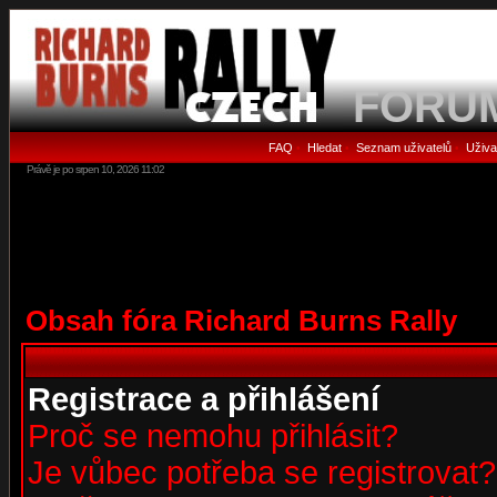
FORU
FAQ
Hledat
Seznam uživatelů
Uživa
•
•
•
Právě je po srpen 10, 2026 11:02
Obsah fóra Richard Burns Rally
Registrace a přihlášení
Proč se nemohu přihlásit?
Je vůbec potřeba se registrovat?