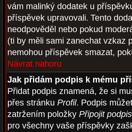
vám malinký dodatek u příspěvku, 
příspěvek upravovali. Tento doda
neodpověděl nebo pokud moderáto
(ti by měli sami zanechat vzkaz p
nemohou příspěvek smazat, poku
Návrat nahoru
Jak přidám podpis k mému př
Přidat podpis znamená, že si musí
přes stránku
Profil
. Podpis může
zatržením položky
Připojit podpis
pro všechny vaše příspěvky zašk