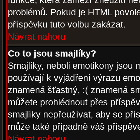
funkce, která zamezí zneužití ne
problémů. Pokud je HTML povole
příspěvku tuto volbu zakázat.
Návrat nahoru
Co to jsou smajlíky?
Smajlíky, neboli emotikony jsou 
používají k vyjádření výrazu emo
znamená šťastný, :( znamená sm
můžete prohlédnout přes příspěv
smajlíky nepřeužívat, aby se pří
může také případně váš příspěv
Návrat nahoru