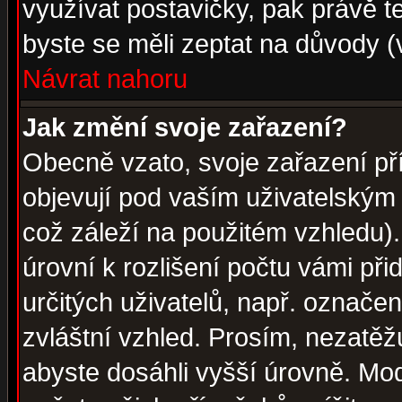
využívat postavičky, pak právě te
byste se měli zeptat na důvody (
Návrat nahoru
Jak změní svoje zařazení?
Obecně vzato, svoje zařazení p
objevují pod vaším uživatelským
což záleží na použitém vzhledu)
úrovní k rozlišení počtu vámi při
určitých uživatelů, např. označe
zvláštní vzhled. Prosím, nezatěž
abyste dosáhli vyšší úrovně. Mo