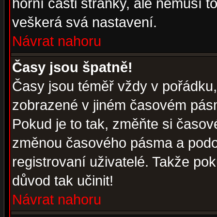
horní části stránky, ale nemusí t
veškerá svá nastavení.
Návrat nahoru
Časy jsou špatně!
Časy jsou téměř vždy v pořádku, 
zobrazené v jiném časovém pásm
Pokud je to tak, změňte si časov
změnou časového pásma a podob
registrovaní uživatelé. Takže pok
důvod tak učinit!
Návrat nahoru