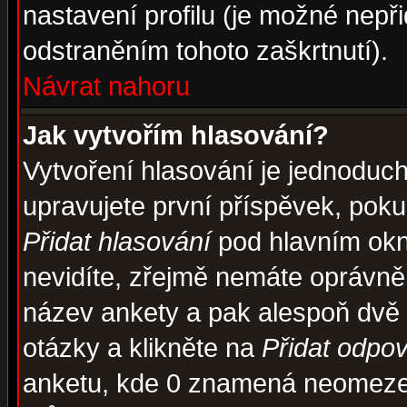
nastavení profilu (je možné nep
odstraněním tohoto zaškrtnutí).
Návrat nahoru
Jak vytvořím hlasování?
Vytvoření hlasování je jednoduc
upravujete první příspěvek, pokud
Přidat hlasování
pod hlavním okn
nevidíte, zřejmě nemáte oprávněn
název ankety a pak alespoň dvě
otázky a klikněte na
Přidat odpo
anketu, kde 0 znamená neomezen