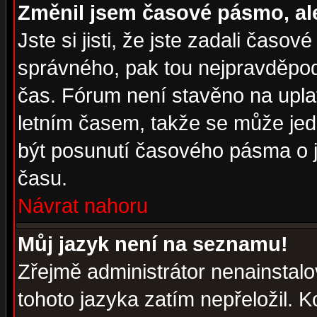
Změnil jsem časové pásmo, ale 
Jste si jisti, že jste zadali časo
správného, pak tou nejpravděpodo
čas. Fórum není stavěno na upla
letním časem, takže se může jed
být posunutí časového pásma o j
času.
Návrat nahoru
Můj jazyk není na seznamu!
Zřejmě administrátor nenainstalov
tohoto jazyka zatím nepřeložil. K