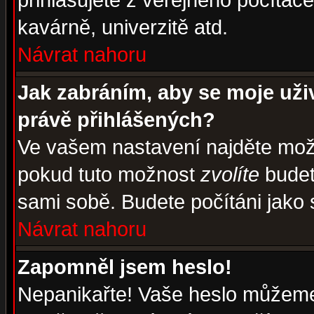
přihlašujete z veřejného počítače
kavárně, univerzitě atd.
Návrat nahoru
Jak zabráním, aby se moje uži
právě přihlášených?
Ve vašem nastavení najděte mo
pokud tuto možnost
zvolíte
budete
sami sobě. Budete počítáni jako s
Návrat nahoru
Zapomněl jsem heslo!
Nepanikařte! Vaše heslo můžeme