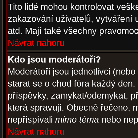
Tito lidé mohou kontrolovat veš
zakazování uživatelů, vytváření
atd. Mají také všechny pravomoc
Návrat nahoru
Kdo jsou moderátoři?
Moderátoři jsou jednotlivci (nebo 
starat se o chod fóra každý den
příspěvky, zamykat/odemykat, př
která spravují. Obecně řečeno, m
nepřispívali
mimo téma
nebo nepř
Návrat nahoru