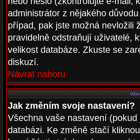
nebo heslo (zkontrolujte e-mail, k
administrátor z nějakého důvodu 
případ, pak jste možná nevložili 
pravidelně odstraňují uživatelé, k
velikost databáze. Zkuste se zar
diskuzí.
Návrat nahoru
Uživ
Jak změním svoje nastavení?
Všechna vaše nastavení (pokud js
databázi. Ke změně stačí klikno