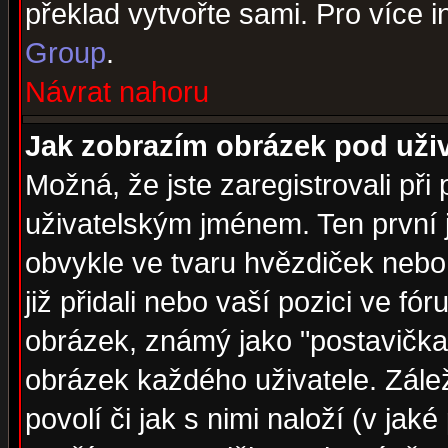
překlad vytvořte sami. Pro více 
Group
.
Návrat nahoru
Jak zobrazím obrázek pod už
Možná, že jste zaregistrovali př
uživatelským jménem. Ten první j
obvykle ve tvaru hvězdiček nebo k
již přidali nebo vaší pozici ve f
obrázek, známý jako "postavička" 
obrázek každého uživatele. Zálež
povolí či jak s nimi naloží (v j