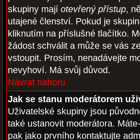
skupiny mají
otevřený přístup
, n
utajené členství. Pokud je skupi
kliknutím na příslušné tlačítko. 
žádost schválit a může se vás z
vstoupit. Prosím, nenadávejte mo
nevyhoví. Má svůj důvod.
Návrat nahoru
Jak se stanu moderátorem uži
Uživatelské skupiny jsou původ
také ustanovit moderátora. Máte-l
pak jako prvního kontaktujte ad