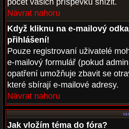
počet vašich příspěvků snížit.
Návrat nahoru
Když kliknu na e-mailový odka
přihlášení!
Pouze registrovaní uživatelé moh
e-mailový formulář (pokud adminis
opatření umožňuje zbavit se otr
které sbírají e-mailové adresy.
Návrat nahoru
Vkl
Jak vložím téma do fóra?