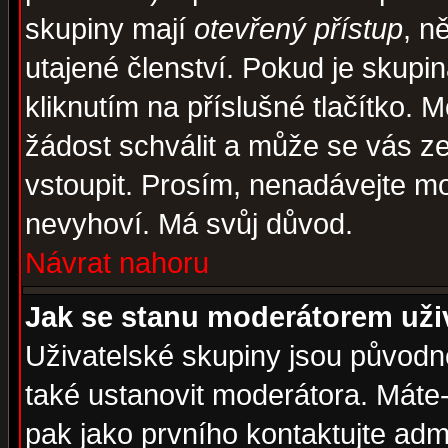
skupiny mají
otevřený přístup
, n
utajené členství. Pokud je skupi
kliknutím na příslušné tlačítko. 
žádost schválit a může se vás z
vstoupit. Prosím, nenadávejte mo
nevyhoví. Má svůj důvod.
Návrat nahoru
Jak se stanu moderátorem uži
Uživatelské skupiny jsou původ
také ustanovit moderátora. Máte-l
pak jako prvního kontaktujte ad