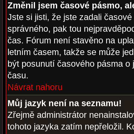
Změnil jsem časové pásmo, ale 
Jste si jisti, že jste zadali časo
správného, pak tou nejpravděpodo
čas. Fórum není stavěno na upla
letním časem, takže se může jed
být posunutí časového pásma o j
času.
Návrat nahoru
Můj jazyk není na seznamu!
Zřejmě administrátor nenainstalov
tohoto jazyka zatím nepřeložil. K