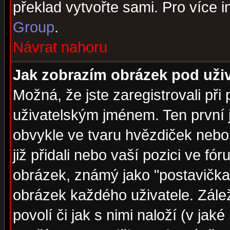
překlad vytvořte sami. Pro více 
Group
.
Návrat nahoru
Jak zobrazím obrázek pod už
Možná, že jste zaregistrovali př
uživatelským jménem. Ten první j
obvykle ve tvaru hvězdiček nebo k
již přidali nebo vaší pozici ve f
obrázek, známý jako "postavička" 
obrázek každého uživatele. Zálež
povolí či jak s nimi naloží (v j