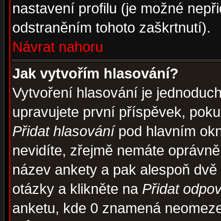
nastavení profilu (je možné nep
odstraněním tohoto zaškrtnutí).
Návrat nahoru
Jak vytvořím hlasování?
Vytvoření hlasování je jednoduc
upravujete první příspěvek, pokud
Přidat hlasování
pod hlavním okn
nevidíte, zřejmě nemáte oprávněn
název ankety a pak alespoň dvě
otázky a klikněte na
Přidat odpo
anketu, kde 0 znamená neomezen