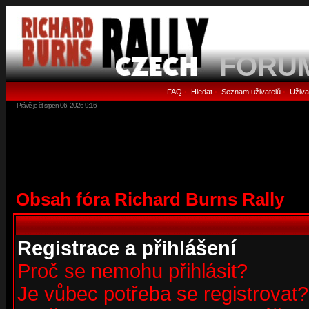
FORU
FAQ
Hledat
Seznam uživatelů
Uživa
•
•
•
Právě je čt srpen 06, 2026 9:16
Obsah fóra Richard Burns Rally
Registrace a přihlášení
Proč se nemohu přihlásit?
Je vůbec potřeba se registrovat?