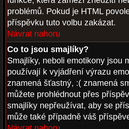
funkce, která zamezí zneužití ne
problémů. Pokud je HTML povole
příspěvku tuto volbu zakázat.
Návrat nahoru
Co to jsou smajlíky?
Smajlíky, neboli emotikony jsou 
používají k vyjádření výrazu emo
znamená šťastný, :( znamená sm
můžete prohlédnout přes příspěv
smajlíky nepřeužívat, aby se pří
může také případně váš příspěv
Návrat nahoru