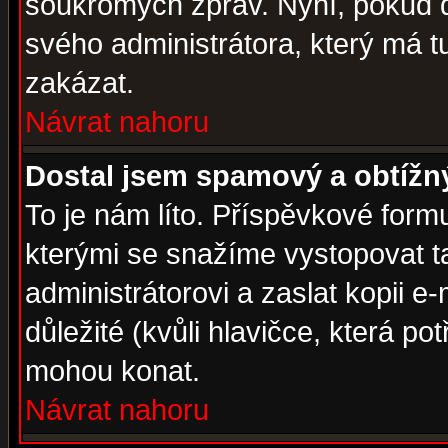
soukromých zpráv. Nyní, pokud d
svého administrátora, který má t
zakázat.
Návrat nahoru
Dostal jsem spamový a obtížný
To je nám líto. Příspěvkové for
kterými se snažíme vystopovat t
administrátorovi a zaslat kopii e-m
důležité (kvůli hlavičce, která p
mohou konat.
Návrat nahoru