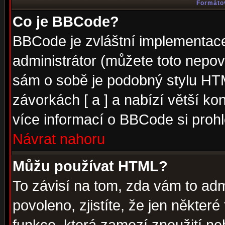
Formátov
Co je BBCode?
BBCode je zvláštní implementac
administrátor (můžete toto nepov
sám o sobě je podobný stylu HTM
závorkách [ a ] a nabízí větší kon
více informací o BBCode si proh
Návrat nahoru
Můžu používat HTML?
To závisí na tom, zda vám to adm
povoleno, zjistíte, že jen některé