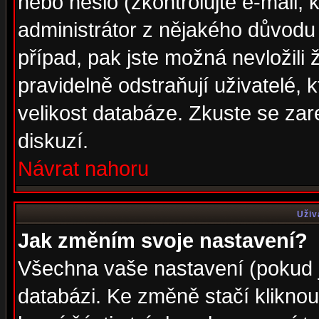
nebo heslo (zkontrolujte e-mail, k
administrátor z nějakého důvodu 
případ, pak jste možná nevložili 
pravidelně odstraňují uživatelé, k
velikost databáze. Zkuste se zar
diskuzí.
Návrat nahoru
Uživ
Jak změním svoje nastavení?
Všechna vaše nastavení (pokud js
databázi. Ke změně stačí klikno