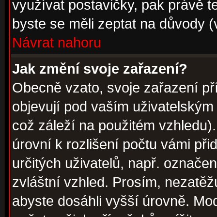
využívat postavičky, pak právě te
byste se měli zeptat na důvody (
Návrat nahoru
Jak změní svoje zařazení?
Obecně vzato, svoje zařazení p
objevují pod vaším uživatelským
což záleží na použitém vzhledu)
úrovní k rozlišení počtu vámi při
určitých uživatelů, např. označe
zvláštní vzhled. Prosím, nezatěž
abyste dosáhli vyšší úrovně. Mo