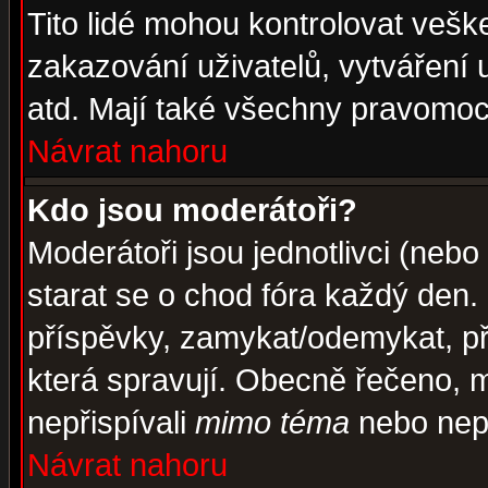
Tito lidé mohou kontrolovat veš
zakazování uživatelů, vytváření
atd. Mají také všechny pravomoc
Návrat nahoru
Kdo jsou moderátoři?
Moderátoři jsou jednotlivci (nebo 
starat se o chod fóra každý den
příspěvky, zamykat/odemykat, př
která spravují. Obecně řečeno, m
nepřispívali
mimo téma
nebo nepř
Návrat nahoru