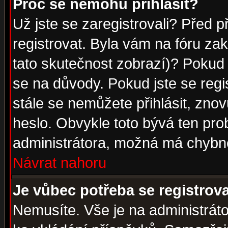
Proč se nemohu přihlásit?
Už jste se zaregistrovali? Před p
registrovat. Byla vám na fóru za
tato skutečnost zobrazí)? Pokud a
se na důvody. Pokud jste se regist
stále se nemůžete přihlásit, znov
heslo. Obvykle toto bývá ten pro
administrátora, možná má chybné
Návrat nahoru
Je vůbec potřeba se registrov
Nemusíte. Vše je na administrátor