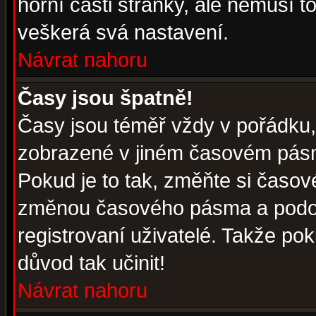
horní části stránky, ale nemusí t
veškerá svá nastavení.
Návrat nahoru
Časy jsou špatně!
Časy jsou téměř vždy v pořádku, 
zobrazené v jiném časovém pásm
Pokud je to tak, změňte si časov
změnou časového pásma a podob
registrovaní uživatelé. Takže pok
důvod tak učinit!
Návrat nahoru