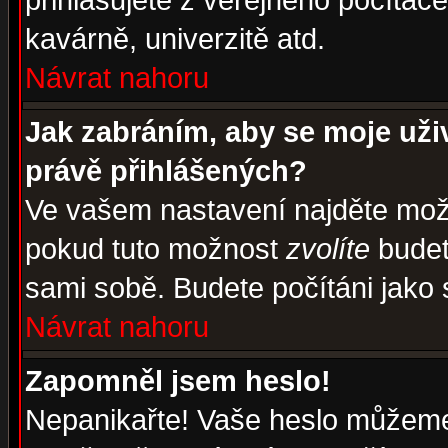
přihlašujete z veřejného počítače
kavárně, univerzitě atd.
Návrat nahoru
Jak zabráním, aby se moje uži
právě přihlášených?
Ve vašem nastavení najděte mo
pokud tuto možnost
zvolíte
budete
sami sobě. Budete počítáni jako s
Návrat nahoru
Zapomněl jsem heslo!
Nepanikařte! Vaše heslo můžeme