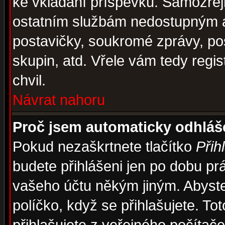
ke vkládání příspěvků. Samozřej
ostatním službám nedostupným a
postavičky, soukromé zprávy, pos
skupin, atd. Vřele vám tedy regi
chvil.
Návrat nahoru
Proč jsem automaticky odhlá
Pokud nezaškrtnete tlačítko
Přih
budete přihlášeni jen po dobu prá
vašeho účtu někým jiným. Abyste z
políčko, když se přihlašujete. 