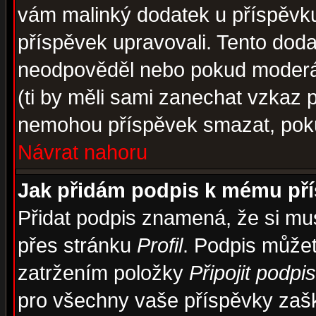
vám malinký dodatek u příspěvku, 
příspěvek upravovali. Tento doda
neodpověděl nebo pokud moderáto
(ti by měli sami zanechat vzkaz p
nemohou příspěvek smazat, poku
Návrat nahoru
Jak přidám podpis k mému př
Přidat podpis znamená, že si musí
přes stránku
Profil
. Podpis může
zatržením položky
Připojit podpis
pro všechny vaše příspěvky zašk