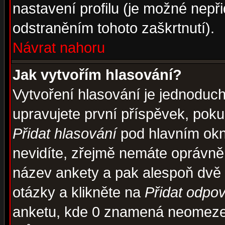
nastavení profilu (je možné nep
odstraněním tohoto zaškrtnutí).
Návrat nahoru
Jak vytvořím hlasování?
Vytvoření hlasování je jednoduc
upravujete první příspěvek, pokud
Přidat hlasování
pod hlavním okn
nevidíte, zřejmě nemáte oprávněn
název ankety a pak alespoň dvě
otázky a klikněte na
Přidat odpo
anketu, kde 0 znamená neomezen