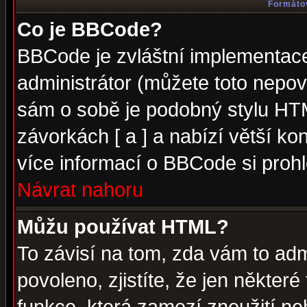
Formátov
Co je BBCode?
BBCode je zvláštní implementac
administrátor (můžete toto nepov
sám o sobě je podobný stylu HTM
závorkách [ a ] a nabízí větší kon
více informací o BBCode si proh
Návrat nahoru
Můžu používat HTML?
To závisí na tom, zda vám to adm
povoleno, zjistíte, že jen některé