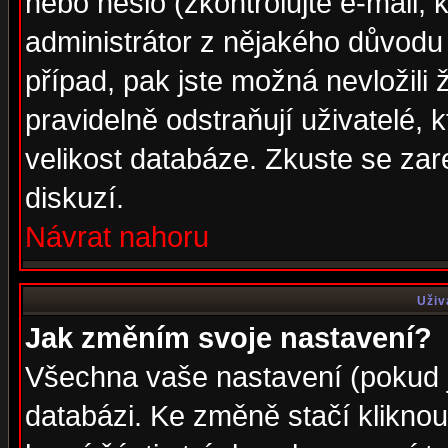
nebo heslo (zkontrolujte e-mail, k
administrátor z nějakého důvodu 
případ, pak jste možná nevložili 
pravidelně odstraňují uživatelé, k
velikost databáze. Zkuste se zar
diskuzí.
Návrat nahoru
Uživ
Jak změním svoje nastavení?
Všechna vaše nastavení (pokud js
databázi. Ke změně stačí klikno