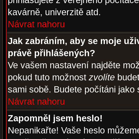
přihlašujete z veřejného počítače
kavárně, univerzitě atd.
Návrat nahoru
Jak zabráním, aby se moje uži
právě přihlášených?
Ve vašem nastavení najděte mo
pokud tuto možnost
zvolíte
budete
sami sobě. Budete počítáni jako s
Návrat nahoru
Zapomněl jsem heslo!
Nepanikařte! Vaše heslo můžeme