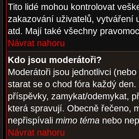
Tito lidé mohou kontrolovat veš
zakazování uživatelů, vytváření
atd. Mají také všechny pravomoc
Návrat nahoru
Kdo jsou moderátoři?
Moderátoři jsou jednotlivci (nebo 
starat se o chod fóra každý den
příspěvky, zamykat/odemykat, př
která spravují. Obecně řečeno, m
nepřispívali
mimo téma
nebo nepř
Návrat nahoru