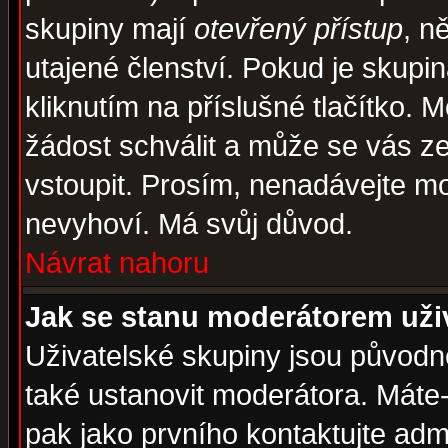
skupiny mají
otevřený přístup
, n
utajené členství. Pokud je skupi
kliknutím na příslušné tlačítko. 
žádost schválit a může se vás z
vstoupit. Prosím, nenadávejte mo
nevyhoví. Má svůj důvod.
Návrat nahoru
Jak se stanu moderátorem uži
Uživatelské skupiny jsou původ
také ustanovit moderátora. Máte-l
pak jako prvního kontaktujte ad