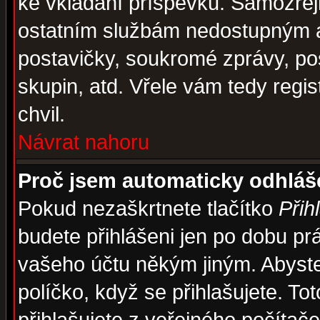
ke vkládání příspěvků. Samozřej
ostatním službám nedostupným a
postavičky, soukromé zprávy, pos
skupin, atd. Vřele vám tedy regi
chvil.
Návrat nahoru
Proč jsem automaticky odhlá
Pokud nezaškrtnete tlačítko
Přih
budete přihlášeni jen po dobu prá
vašeho účtu někým jiným. Abyste z
políčko, když se přihlašujete. 