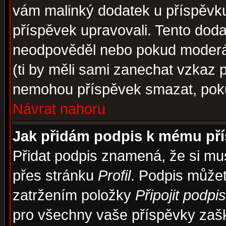
vám malinký dodatek u příspěvku, 
příspěvek upravovali. Tento doda
neodpověděl nebo pokud moderáto
(ti by měli sami zanechat vzkaz p
nemohou příspěvek smazat, poku
Návrat nahoru
Jak přidám podpis k mému př
Přidat podpis znamená, že si musí
přes stránku
Profil
. Podpis může
zatržením položky
Připojit podpis
pro všechny vaše příspěvky zašk