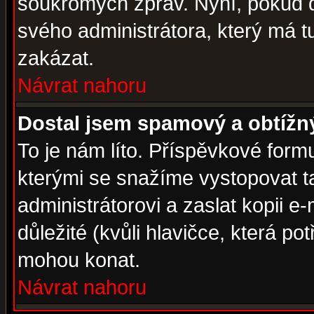
soukromých zpráv. Nyní, pokud d
svého administrátora, který má t
zakázat.
Návrat nahoru
Dostal jsem spamový a obtížný
To je nám líto. Příspěvkové for
kterými se snažíme vystopovat t
administrátorovi a zaslat kopii e-m
důležité (kvůli hlavičce, která p
mohou konat.
Návrat nahoru