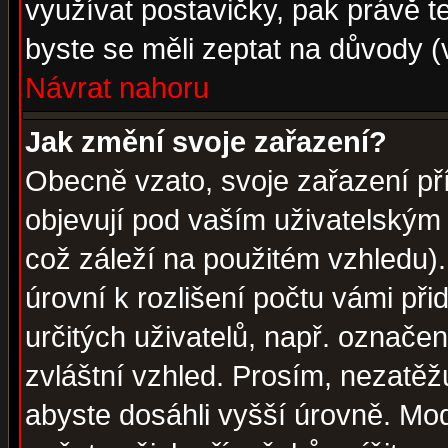
využívat postavičky, pak právě te
byste se měli zeptat na důvody (
Návrat nahoru
Jak změní svoje zařazení?
Obecně vzato, svoje zařazení p
objevují pod vaším uživatelským
což záleží na použitém vzhledu)
úrovní k rozlišení počtu vámi při
určitých uživatelů, např. označe
zvláštní vzhled. Prosím, nezatěž
abyste dosáhli vyšší úrovně. Mo