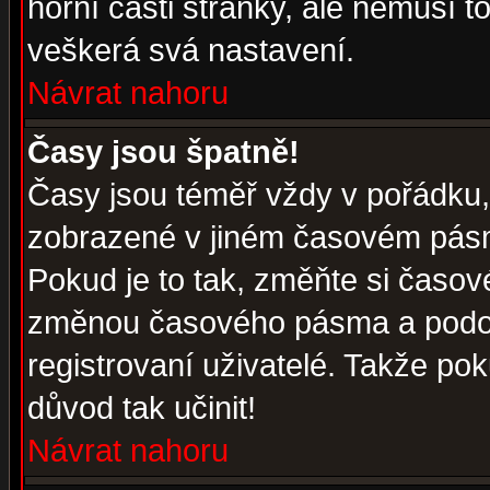
horní části stránky, ale nemusí t
veškerá svá nastavení.
Návrat nahoru
Časy jsou špatně!
Časy jsou téměř vždy v pořádku, 
zobrazené v jiném časovém pásm
Pokud je to tak, změňte si časov
změnou časového pásma a podob
registrovaní uživatelé. Takže pok
důvod tak učinit!
Návrat nahoru