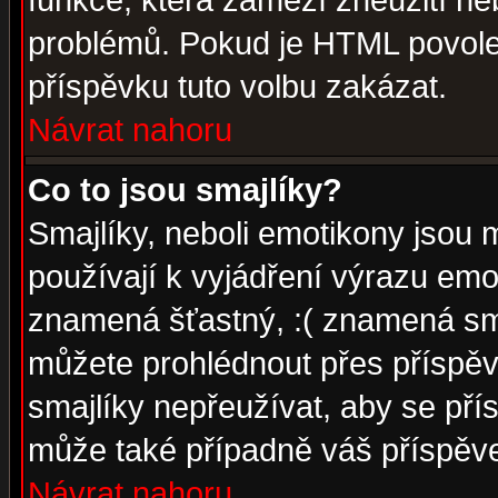
funkce, která zamezí zneužití ne
problémů. Pokud je HTML povole
příspěvku tuto volbu zakázat.
Návrat nahoru
Co to jsou smajlíky?
Smajlíky, neboli emotikony jsou 
používají k vyjádření výrazu emo
znamená šťastný, :( znamená sm
můžete prohlédnout přes příspěv
smajlíky nepřeužívat, aby se pří
může také případně váš příspěv
Návrat nahoru