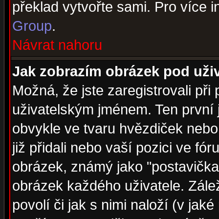
překlad vytvořte sami. Pro více 
Group
.
Návrat nahoru
Jak zobrazím obrázek pod už
Možná, že jste zaregistrovali př
uživatelským jménem. Ten první j
obvykle ve tvaru hvězdiček nebo k
již přidali nebo vaší pozici ve f
obrázek, známý jako "postavička" 
obrázek každého uživatele. Zálež
povolí či jak s nimi naloží (v j