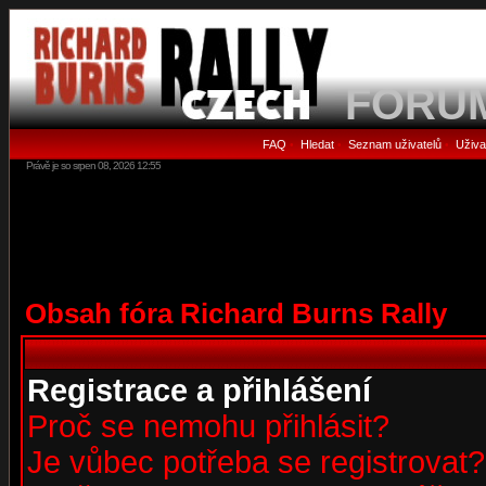
FORU
FAQ
Hledat
Seznam uživatelů
Uživa
•
•
•
Právě je so srpen 08, 2026 12:55
Obsah fóra Richard Burns Rally
Registrace a přihlášení
Proč se nemohu přihlásit?
Je vůbec potřeba se registrovat?