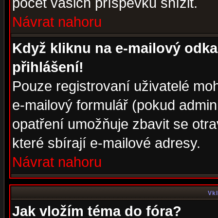
počet vašich příspěvků snížit.
Návrat nahoru
Když kliknu na e-mailový odka
přihlášení!
Pouze registrovaní uživatelé moh
e-mailový formulář (pokud adminis
opatření umožňuje zbavit se otr
které sbírají e-mailové adresy.
Návrat nahoru
Vkl
Jak vložím téma do fóra?