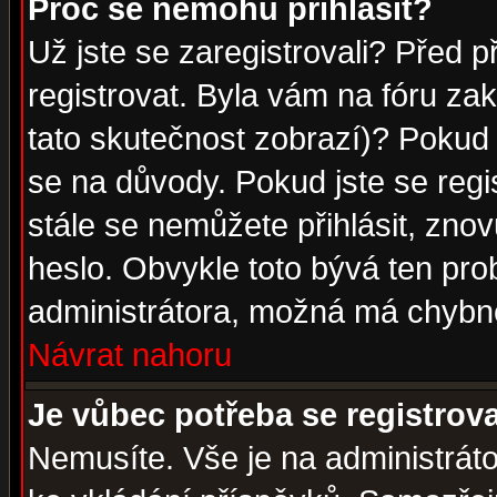
Proč se nemohu přihlásit?
Už jste se zaregistrovali? Před p
registrovat. Byla vám na fóru za
tato skutečnost zobrazí)? Pokud a
se na důvody. Pokud jste se regist
stále se nemůžete přihlásit, znov
heslo. Obvykle toto bývá ten pro
administrátora, možná má chybné
Návrat nahoru
Je vůbec potřeba se registrov
Nemusíte. Vše je na administrátor