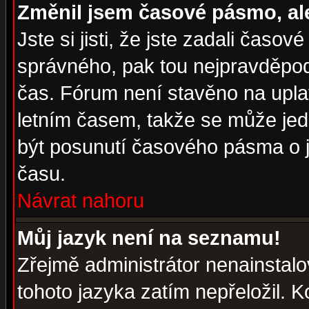
Změnil jsem časové pásmo, ale 
Jste si jisti, že jste zadali časo
správného, pak tou nejpravděpodo
čas. Fórum není stavěno na upla
letním časem, takže se může jed
být posunutí časového pásma o j
času.
Návrat nahoru
Můj jazyk není na seznamu!
Zřejmě administrátor nenainstalov
tohoto jazyka zatím nepřeložil. K