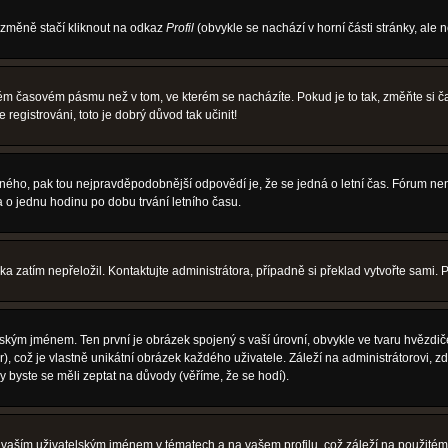
 změně stačí kliknout na odkaz
Profil
(obvykle se nachází v horní části stránky, ale 
iném časovém pásmu než v tom, ve kterém se nacházíte. Pokud je to tak, změňte si
egistrováni, toto je dobrý důvod tak učinit!
právného, pak tou nejpravděpodobnější odpovědí je, že se jedná o letní čas. Fórum 
o jednu hodinu po dobu trvání letního času.
ka zatím nepřeložil. Kontaktujte administrátora, případně si překlad vytvořte sami. 
ským jménem. Ten první je obrázek spojený s vaší úrovní, obvykle ve tvaru hvězdiček 
, což je vlastně unikátní obrázek každého uživatele. Záleží na administrátorovi, zd
y byste se měli zeptat na důvody (věříme, že se hodí).
vaším uživatelským jménem v tématech a na vašem profilu, což záleží na použitém 