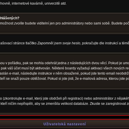
hovně, internetové kavárně, univerzitě atd.
řihlášených?
o možnost
zvolíte
budete viditelní jen pro administrátory nebo sami sobě. Budete počít
ašovací stránce tlačítko
Zapomněl jsem svoje heslo
, pokračujte dle instrukcí a té
sou v pořádku, pak se mohla odehrát jedna z následujících dvou věcí. Pokud je umo
, pak váš účet musí být aktivován. Některé boardy vyžadují aktivaci všech nových r
yl zaslán e-mail, následujte instrukce v něm obsažené, pokud jste tento email neobd
teří se snaží pouze obtěžovat. Pokud si jste jisti, že e-mailová adresa, kterou jste p
zkontrolujte e-mail, který jste obdrželi při registraci) nebo administrátor z nějak
, kteří ničím nepřispěli, aby se zmenšila velikost databáze. Zkuste se zaregistrovat 
Uživatelská nastavení