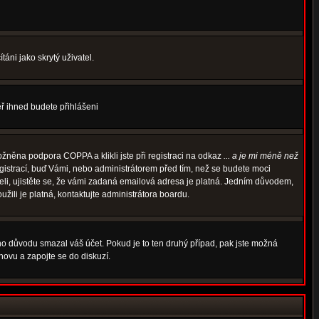
áni jako skrytý uživatel.
měř ihned budete přihlášeni
žněna podpora COPPA a klikli jste při registraci na odkaz
... a je mi méně než
egistrací, buď Vámi, nebo administrátorem před tím, než se budete moci
rželi, ujistěte se, že vámi zadaná emailová adresa je platná. Jedním důvodem,
oužili je platná, kontaktujte administrátora boardu.
ého důvodu smazal váš účet. Pokud je to ten druhý případ, pak jste možná
znovu a zapojte se do diskuzí.