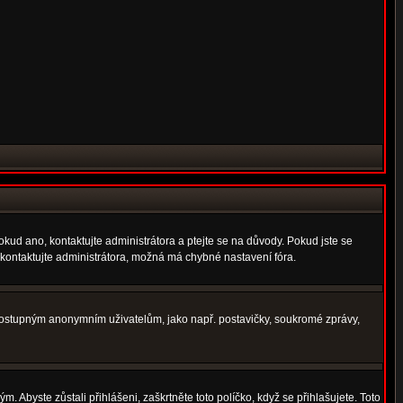
okud ano, kontaktujte administrátora a ptejte se na důvody. Pokud jste se
í, kontaktujte administrátora, možná má chybné nastavení fóra.
nedostupným anonymním uživatelům, jako např. postavičky, soukromé zprávy,
. Abyste zůstali přihlášeni, zaškrtněte toto políčko, když se přihlašujete. Toto