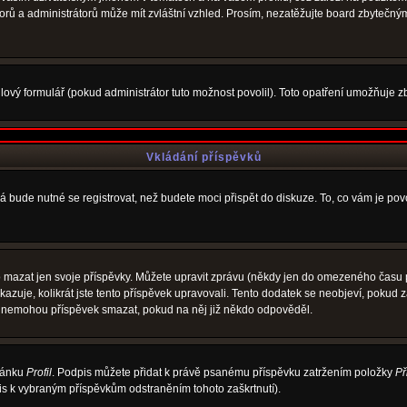
átorů a administrátorů může mít zvláštní vzhled. Prosím, nezatěžujte board zbytečný
ový formulář (pokud administrátor tuto možnost povolil). Toto opatření umožňuje zb
Vkládání příspěvků
á bude nutné se registrovat, než budete moci přispět do diskuze. To, co vám je po
 mazat jen svoje příspěvky. Můžete upravit zprávu (někdy jen do omezeného času po
ukazuje, kolikrát jste tento příspěvek upravovali. Tento dodatek se neobjeví, poku
elé nemohou příspěvek smazat, pokud na něj již někdo odpověděl.
tránku
Profil
. Podpis můžete přidat k právě psanému příspěvku zatržením položky
Př
pis k vybraným příspěvkům odstraněním tohoto zaškrtnutí).