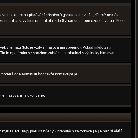
avním oknem na přidávání příspěvků (pokud to nevidíte, zřejmě nemáte
aké přidat časový limit pro anketu, kde 0 znamená neomezenou volbu. Počet
ek v tématu (toto je vždy s hlasováním spojeno). Pokud nikdo zatím
 Tímto opatřením se snažíme zabránit manipulaci s výsledky hlasování.
moderátor a administrátor, takže kontaktujte je.
 je hlasování již ukončeno.
tylu HTML, tagy jsou uzavřeny v hranatých závorkách [ a ] a nabízí větší