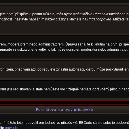
te první příspěvek, pokud můžete) měli byste vidět tlačítko
Přidat hlasování
pod hl
 možnosti (nastavte napsáním název otázky a klikněte na
Přidat odpověď
. Můžete t
rem, moderátorem nebo administrátorem. Úpravu zahájíte kliknutím na první příspěv
řípadě již uskutečněné volby to tak může učinit jen moderátor nebo administrátor.
lížení, přispívání atd. potřebujete zvláštní autorizaci, kterou může poskytnout jen 
kud jste registrováni a stále nemůžete volit, zřejmě nemáte oprávněný přístup nebo
Formátování a typy příspěvků
 (můžete toto nepovolit pro jednotlivé příspěvky). BBCode sám o sobě je podobný s
něte
průvodce
.