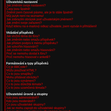
Uživatelská nastavení
Jak změním svoje nastavení?
Časy jsou špatně!
Změnil jsem časové pásmo, ale je to stále špatně!
Můj jazyk není na seznamu!
Jak zobrazím obrázek pod uživatelským jménem?
Jak změní svoje zařazení?
Když kliknu na e-mailový odkaz uživatele, jsem vyzván k přihlášení!
Vkládání příspěvků
Jak vložím téma do fóra?
Jak změním nebo smažu příspěvek?
Jak přidám podpis k mému příspěvku?
Jak vytvořím hlasování?
Jak změním nebo smažu hlasování?
Proč se nemohu dostat k fóru?
Proč nemohu hlasovat v anketě?
Formátování a typy příspěvků
Co je BBCode?
Můžu používat HTML?
Co to jsou smajlíky?
Mohu přidávat obrázky?
Co to jsou oznámení?
Co to jsou důležitá témata?
Co to jsou uzamčená témata?
Uživatelské úrovně a skupiny
Kdo jsou administrátoři?
Kdo jsou moderátoři?
Co jsou uživatelské skupiny?
Jak se mohu zapojit do uživatelské skupiny?