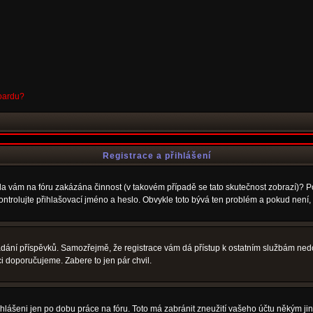
boardu?
Registrace a přihlášení
Byla vám na fóru zakázána činnost (v takovém případě se tato skutečnost zobrazí)? P
u zkontrolujte přihlašovací jméno a heslo. Obvykle toto bývá ten problém a pokud nen
vkládání příspěvků. Samozřejmě, že registrace vám dá přístup k ostatním službám 
ci doporučujeme. Zabere to jen pár chvil.
ihlášeni jen po dobu práce na fóru. Toto má zabránit zneužití vašeho účtu někým jiným