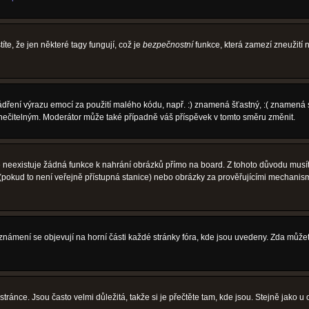
íte, že jen některé tagy fungují, což je
bezpečnostní
funkce, která zamezí zneužití
vyjádření výrazu emocí za použití malého kódu, např. :) znamená šťastný, :( zname
l nečitelným. Moderátor může také případně váš příspěvek v tomto směru změnit.
neexistuje žádná funkce k nahrání obrázků přímo na board. Z tohoto důvodu musíte
pokud to není veřejně přístupná stanice) nebo obrázky za prověřujícími mechanism
 Oznámení se objevují na horní části každé stránky fóra, kde jsou uvedeny. Zda může
ránce. Jsou často velmi důležitá, takže si je přečtěte tam, kde jsou. Stejně jako u 