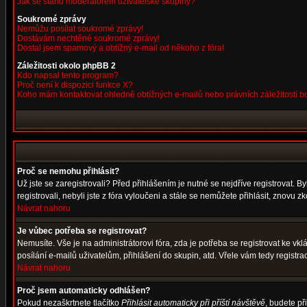
Jak se stanu moderátorem uživatelské skupiny?
Soukromé zprávy
Nemůžu posílat soukromé zprávy!
Dostávám nechtěné soukromé zprávy!
Dostal jsem spamový a obtížný e-mail od někoho z fóra!
Záležitosti okolo phpBB 2
Kdo napsal tento program?
Proč není k dispozici funkce X?
Koho mám kontaktovat ohledně obtížných e-mailů nebo právních záležitostí 
Proč se nemohu přihlásit?
Už jste se zaregistrovali? Před přihlášením je nutné se nejdříve registrovat. 
registrovali, nebyli jste z fóra vyloučeni a stále se nemůžete přihlásit, znov
Návrat nahoru
Je vůbec potřeba se registrovat?
Nemusíte. Vše je na administrátorovi fóra, zda je potřeba se registrovat ke 
posílání e-mailů uživatelům, přihlášení do skupin, atd. Vřele vám tedy registra
Návrat nahoru
Proč jsem automaticky odhlášen?
Pokud nezaškrtnete tlačítko
Přihlásit automaticky při příští návštěvě
, budete př