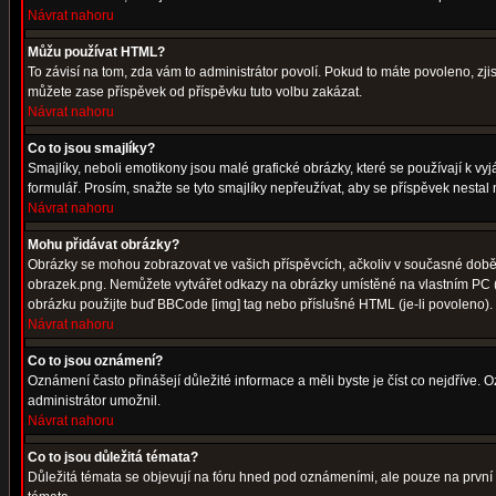
Návrat nahoru
Můžu používat HTML?
To závisí na tom, zda vám to administrátor povolí. Pokud to máte povoleno, zjist
můžete zase příspěvek od příspěvku tuto volbu zakázat.
Návrat nahoru
Co to jsou smajlíky?
Smajlíky, neboli emotikony jsou malé grafické obrázky, které se používají k 
formulář. Prosím, snažte se tyto smajlíky nepřeužívat, aby se příspěvek nesta
Návrat nahoru
Mohu přidávat obrázky?
Obrázky se mohou zobrazovat ve vašich příspěvcích, ačkoliv v současné době 
obrazek.png. Nemůžete vytvářet odkazy na obrázky umístěné na vlastním PC (
obrázku použijte buď BBCode [img] tag nebo příslušné HTML (je-li povoleno).
Návrat nahoru
Co to jsou oznámení?
Oznámení často přinášejí důležité informace a měli byste je číst co nejdříve.
administrátor umožnil.
Návrat nahoru
Co to jsou důležitá témata?
Důležitá témata se objevují na fóru hned pod oznámeními, ale pouze na první st