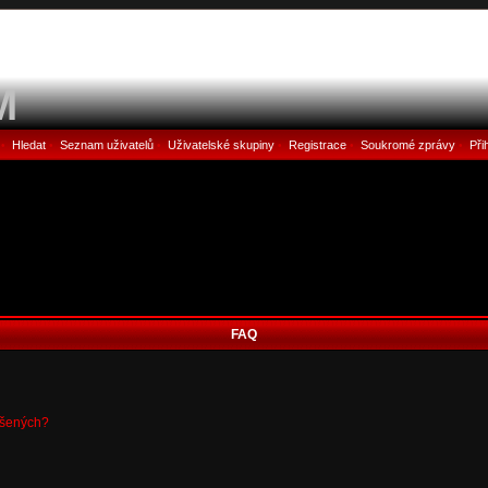
M
Hledat
Seznam uživatelů
Uživatelské skupiny
Registrace
Soukromé zprávy
Při
•
•
•
•
•
•
FAQ
ášených?