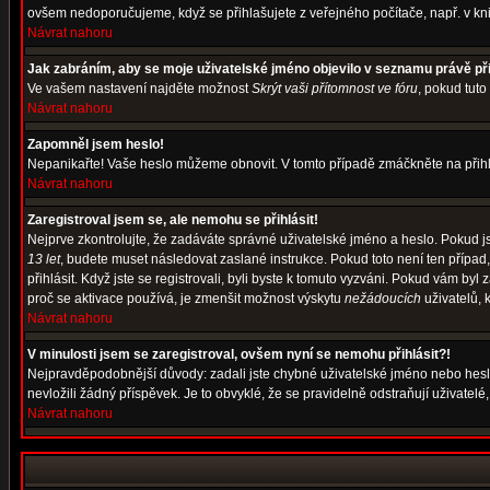
ovšem nedoporučujeme, když se přihlašujete z veřejného počítače, např. v kni
Návrat nahoru
Jak zabráním, aby se moje uživatelské jméno objevilo v seznamu právě p
Ve vašem nastavení najděte možnost
Skrýt vaši přítomnost ve fóru
, pokud tut
Návrat nahoru
Zapomněl jsem heslo!
Nepanikařte! Vaše heslo můžeme obnovit. V tomto případě zmáčkněte na přihl
Návrat nahoru
Zaregistroval jsem se, ale nemohu se přihlásit!
Nejprve zkontrolujte, že zadáváte správné uživatelské jméno a heslo. Pokud j
13 let
, budete muset následovat zaslané instrukce. Pokud toto není ten případ
přihlásit. Když jste se registrovali, byli byste k tomuto vyzváni. Pokud vám b
proč se aktivace používá, je zmenšit možnost výskytu
nežádoucích
uživatelů, k
Návrat nahoru
V minulosti jsem se zaregistroval, ovšem nyní se nemohu přihlásit?!
Nejpravděpodobnější důvody: zadali jste chybné uživatelské jméno nebo heslo (
nevložili žádný příspěvek. Je to obvyklé, že se pravidelně odstraňují uživatelé
Návrat nahoru