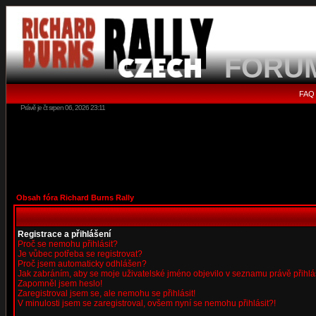
FORU
FAQ
Právě je čt srpen 06, 2026 23:11
Obsah fóra Richard Burns Rally
Registrace a přihlášení
Proč se nemohu přihlásit?
Je vůbec potřeba se registrovat?
Proč jsem automaticky odhlášen?
Jak zabráním, aby se moje uživatelské jméno objevilo v seznamu právě přihl
Zapomněl jsem heslo!
Zaregistroval jsem se, ale nemohu se přihlásit!
V minulosti jsem se zaregistroval, ovšem nyní se nemohu přihlásit?!