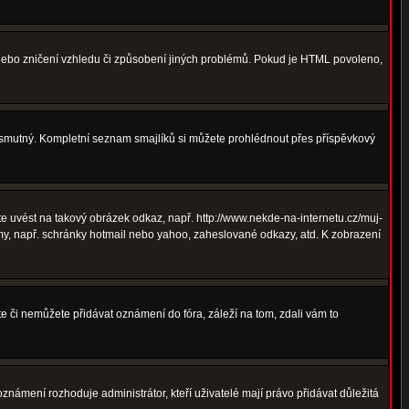
 nebo zničení vzhledu či způsobení jiných problémů. Pokud je HTML povoleno,
ná smutný. Kompletní seznam smajlíků si můžete prohlédnout přes příspěvkový
 uvést na takový obrázek odkaz, např. http://www.nekde-na-internetu.cz/muj-
y, např. schránky hotmail nebo yahoo, zaheslované odkazy, atd. K zobrazení
te či nemůžete přidávat oznámení do fóra, záleží na tom, zdali vám to
oznámení rozhoduje administrátor, kteří uživatelé mají právo přidávat důležitá