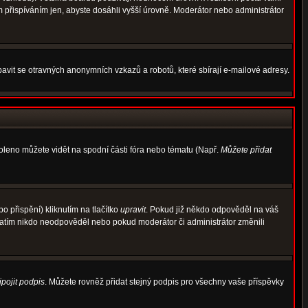
m přispíváním jen, abyste dosáhli vyšší úrovně. Moderátor nebo administrátor
avit se otravných anonymních vzkazů a robotů, které sbírají e-mailové adresy.
voleno můžete vidět na spodní části fóra nebo tématu (Např.
Můžete přidat
 přispění) kliknutím na tlačítko
upravit
. Pokud již někdo odpověděl na váš
d zatím nikdo neodpověděl nebo pokud moderátor či administrátor změnili
ipojit podpis
. Můžete rovněž přidat stejný podpis pro všechny vaše příspěvky