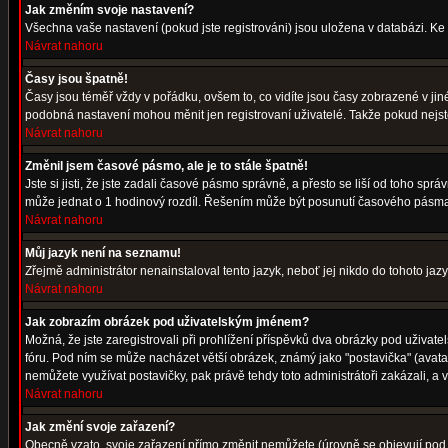
Jak změním svoje nastavení?
Všechna vaše nastavení (pokud jste registrováni) jsou uložena v databázi. Ke
Návrat nahoru
Časy jsou špatně!
Časy jsou téměř vždy v pořádku, ovšem to, co vidíte jsou časy zobrazené v j
podobná nastavení mohou měnit jen registrovaní uživatelé. Takže pokud nejste r
Návrat nahoru
Změnil jsem časové pásmo, ale je to stále špatně!
Jste si jisti, že jste zadali časové pásmo správně, a přesto se liší od toho s
může jednat o 1 hodinový rozdíl. Řešením může být posunutí časového pásma 
Návrat nahoru
Můj jazyk není na seznamu!
Zřejmě administrátor nenainstaloval tento jazyk, neboť jej nikdo do tohoto jazy
Návrat nahoru
Jak zobrazím obrázek pod uživatelským jménem?
Možná, že jste zaregistrovali při prohlížení příspěvků dva obrázky pod uživatel
fóru. Pod ním se může nacházet větší obrázek, známý jako "postavička" (avatar)
nemůžete využívat postavičky, pak právě tehdy toto administrátoři zakázali, a v
Návrat nahoru
Jak změní svoje zařazení?
Obecně vzato, svoje zařazení přímo změnit nemůžete (úrovně se objevují pod 