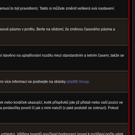
nemusí to být pravidlem). Takto si můžete změnit veškerá svá nastavení.
 časové pásmo v profilu. Berte na vědomí, že změnou časového pásma a
není stavěno na uplatňování rozdílu mezi standardním a letním časem, takže se
Pro více informací se podívejte na stránky
phpBB Group
.
nebo kostiček ukazující, kolik příspěvků jste již přidali nebo vaší pozici ve
a postavičky povolí či jak s nimi naloží (v jaké podobě se zobrazí). Pokud
vzhledu). Většina boardů používají hodnocení úrovní k rozlišení počtu vámi