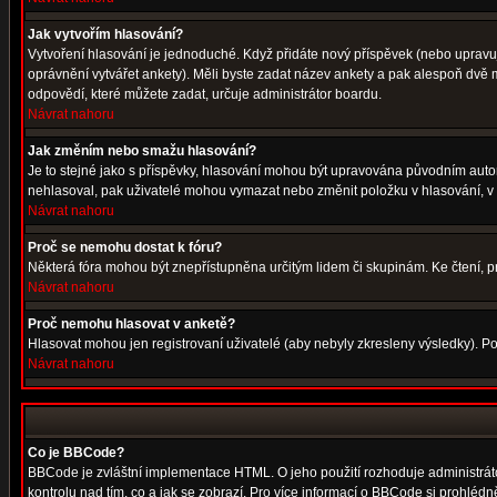
Jak vytvořím hlasování?
Vytvoření hlasování je jednoduché. Když přidáte nový příspěvek (nebo upravuje
oprávnění vytvářet ankety). Měli byste zadat název ankety a pak alespoň dvě
odpovědí, které můžete zadat, určuje administrátor boardu.
Návrat nahoru
Jak změním nebo smažu hlasování?
Je to stejné jako s příspěvky, hlasování mohou být upravována původním auto
nehlasoval, pak uživatelé mohou vymazat nebo změnit položku v hlasování, v p
Návrat nahoru
Proč se nemohu dostat k fóru?
Některá fóra mohou být znepřístupněna určitým lidem či skupinám. Ke čtení, proh
Návrat nahoru
Proč nemohu hlasovat v anketě?
Hlasovat mohou jen registrovaní uživatelé (aby nebyly zkresleny výsledky). Po
Návrat nahoru
Co je BBCode?
BBCode je zvláštní implementace HTML. O jeho použití rozhoduje administrátor
kontrolu nad tím, co a jak se zobrazí. Pro více informací o BBCode si prohléd