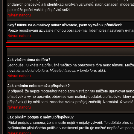
přidaných příspěvků a k identifikaci určitých uživatelů, např. označení moder
pak může počet vašich příspěvků snížit.
Návrat nahoru
Když kliknu na e-mailový odkaz uživatele, jsem vyzván k přihlášení!
Pouze registrovaní uživatelé mohou posílat e-mail lidem přes nastavený e-mail
Návrat nahoru
Jak vložím téma do fóra?
Jednouše. Klikněte na příslušné tlačítko na obrazovce fóra nebo tématu. Možn
nová téma do tohoto fóra, Můžete hlasovat v tomto fóru, atd.
).
Návrat nahoru
Jak změním nebo smažu příspěvek?
V případě, že nejste moderátor nebo administrátor, tak můžete upravovat nebo
příspěvek a vy ho upravíte, objeví se vám malinký dodatek u příspěvku, který 
příspěvek (ti by měli sami zanechat vzkaz proč jej změnili). Normální uživat
Návrat nahoru
Jak přidám podpis k mému příspěvku?
Přidat podpis znamená, že si musíte nejdřív nějaký vytvořit. To uděláte přes s
zaškrtnutím příslušného políčka v nastavení profilu (je možné nepřidávat pod
Návrat nahoru