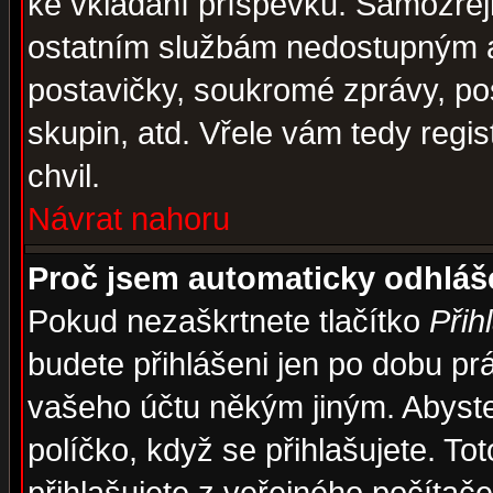
ke vkládání příspěvků. Samozřej
ostatním službám nedostupným a
postavičky, soukromé zprávy, pos
skupin, atd. Vřele vám tedy regi
chvil.
Návrat nahoru
Proč jsem automaticky odhlá
Pokud nezaškrtnete tlačítko
Přih
budete přihlášeni jen po dobu prá
vašeho účtu někým jiným. Abyste z
políčko, když se přihlašujete. 