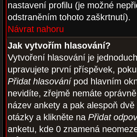
nastavení profilu (je možné nep
odstraněním tohoto zaškrtnutí).
Návrat nahoru
Jak vytvořím hlasování?
Vytvoření hlasování je jednoduc
upravujete první příspěvek, pokud
Přidat hlasování
pod hlavním okn
nevidíte, zřejmě nemáte oprávněn
název ankety a pak alespoň dvě
otázky a klikněte na
Přidat odpo
anketu, kde 0 znamená neomezen