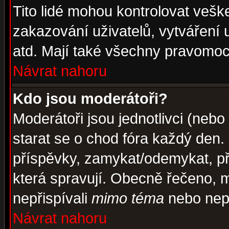
Tito lidé mohou kontrolovat veš
zakazování uživatelů, vytváření
atd. Mají také všechny pravomoc
Návrat nahoru
Kdo jsou moderátoři?
Moderátoři jsou jednotlivci (nebo 
starat se o chod fóra každý den
příspěvky, zamykat/odemykat, př
která spravují. Obecně řečeno, m
nepřispívali
mimo téma
nebo nepř
Návrat nahoru