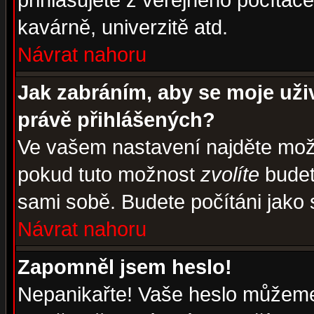
přihlašujete z veřejného počítače
kavárně, univerzitě atd.
Návrat nahoru
Jak zabráním, aby se moje uži
právě přihlášených?
Ve vašem nastavení najděte mo
pokud tuto možnost
zvolíte
budete
sami sobě. Budete počítáni jako s
Návrat nahoru
Zapomněl jsem heslo!
Nepanikařte! Vaše heslo můžeme