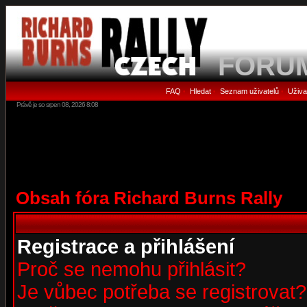
FORU
FAQ
Hledat
Seznam uživatelů
Uživa
•
•
•
Právě je so srpen 08, 2026 8:08
Obsah fóra Richard Burns Rally
Registrace a přihlášení
Proč se nemohu přihlásit?
Je vůbec potřeba se registrovat?