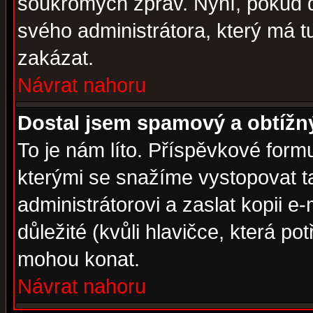
soukromých zpráv. Nyní, pokud d
svého administrátora, který má t
zakázat.
Návrat nahoru
Dostal jsem spamový a obtížný
To je nám líto. Příspěvkové for
kterými se snažíme vystopovat t
administrátorovi a zaslat kopii e-m
důležité (kvůli hlavičce, která p
mohou konat.
Návrat nahoru