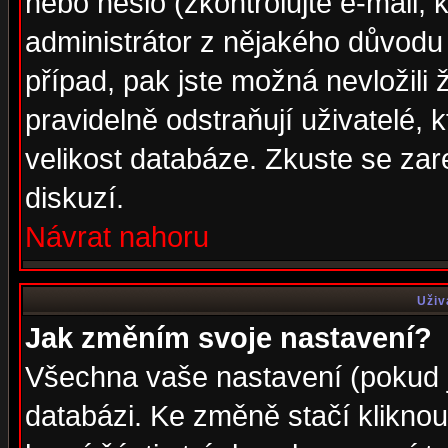
nebo heslo (zkontrolujte e-mail, k
administrátor z nějakého důvodu 
případ, pak jste možná nevložili 
pravidelně odstraňují uživatelé, k
velikost databáze. Zkuste se zar
diskuzí.
Návrat nahoru
Uživ
Jak změním svoje nastavení?
Všechna vaše nastavení (pokud js
databázi. Ke změně stačí klikno