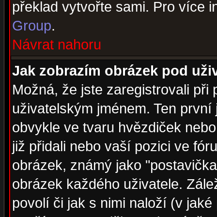
překlad vytvořte sami. Pro více 
Group
.
Návrat nahoru
Jak zobrazím obrázek pod už
Možná, že jste zaregistrovali př
uživatelským jménem. Ten první j
obvykle ve tvaru hvězdiček nebo k
již přidali nebo vaší pozici ve f
obrázek, známý jako "postavička" 
obrázek každého uživatele. Zálež
povolí či jak s nimi naloží (v j