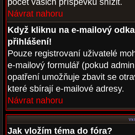
počet vašich příspěvků snížit.
Návrat nahoru
Když kliknu na e-mailový odka
přihlášení!
Pouze registrovaní uživatelé moh
e-mailový formulář (pokud adminis
opatření umožňuje zbavit se otr
které sbírají e-mailové adresy.
Návrat nahoru
Vkl
Jak vložím téma do fóra?