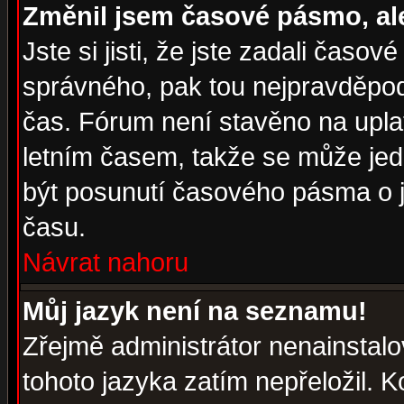
Změnil jsem časové pásmo, ale 
Jste si jisti, že jste zadali časo
správného, pak tou nejpravděpodo
čas. Fórum není stavěno na upla
letním časem, takže se může jed
být posunutí časového pásma o j
času.
Návrat nahoru
Můj jazyk není na seznamu!
Zřejmě administrátor nenainstalov
tohoto jazyka zatím nepřeložil. K