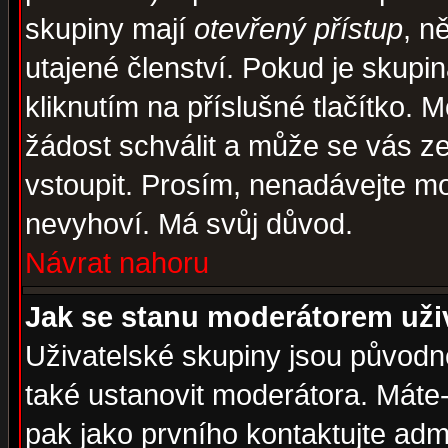
skupiny mají
otevřený přístup
, n
utajené členství. Pokud je skupi
kliknutím na příslušné tlačítko. 
žádost schválit a může se vás z
vstoupit. Prosím, nenadávejte mo
nevyhoví. Má svůj důvod.
Návrat nahoru
Jak se stanu moderátorem uži
Uživatelské skupiny jsou původ
také ustanovit moderátora. Máte-l
pak jako prvního kontaktujte ad