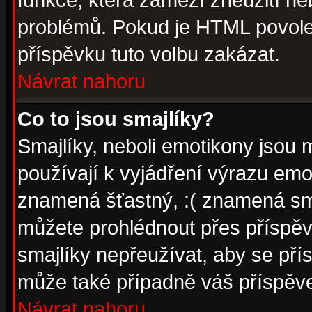
funkce, která zamezí zneužití ne
problémů. Pokud je HTML povole
příspěvku tuto volbu zakázat.
Návrat nahoru
Co to jsou smajlíky?
Smajlíky, neboli emotikony jsou 
používají k vyjádření výrazu emo
znamená šťastný, :( znamená sm
můžete prohlédnout přes příspěv
smajlíky nepřeužívat, aby se pří
může také případně váš příspěv
Návrat nahoru