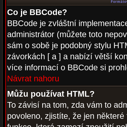
Formátov
Co je BBCode?
BBCode je zvláštní implementac
administrátor (můžete toto nepov
sám o sobě je podobný stylu HTM
závorkách [ a ] a nabízí větší kon
více informací o BBCode si proh
Návrat nahoru
Můžu používat HTML?
To závisí na tom, zda vám to adm
povoleno, zjistíte, že jen některé