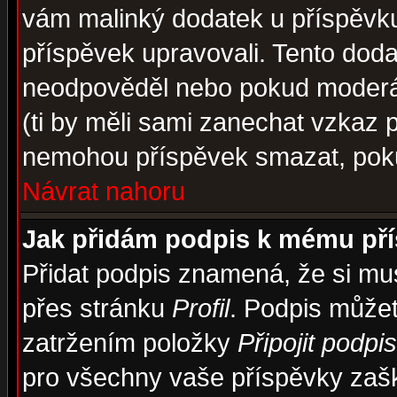
vám malinký dodatek u příspěvku, 
příspěvek upravovali. Tento doda
neodpověděl nebo pokud moderáto
(ti by měli sami zanechat vzkaz p
nemohou příspěvek smazat, poku
Návrat nahoru
Jak přidám podpis k mému př
Přidat podpis znamená, že si musí
přes stránku
Profil
. Podpis může
zatržením položky
Připojit podpis
pro všechny vaše příspěvky zašk