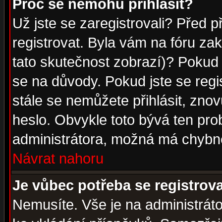
Proč se nemohu přihlásit?
Už jste se zaregistrovali? Před p
registrovat. Byla vám na fóru za
tato skutečnost zobrazí)? Pokud a
se na důvody. Pokud jste se regist
stále se nemůžete přihlásit, znov
heslo. Obvykle toto bývá ten pro
administrátora, možná má chybné
Návrat nahoru
Je vůbec potřeba se registrov
Nemusíte. Vše je na administrátor