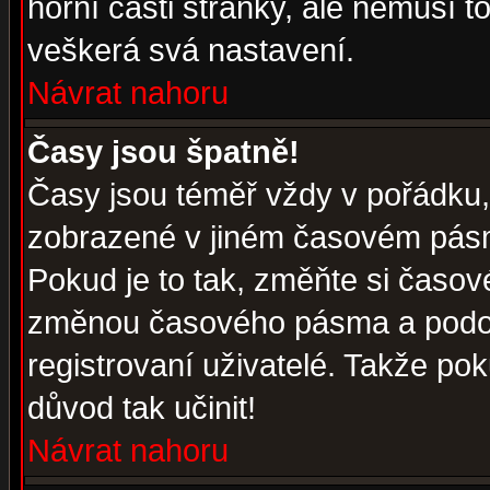
horní části stránky, ale nemusí t
veškerá svá nastavení.
Návrat nahoru
Časy jsou špatně!
Časy jsou téměř vždy v pořádku, 
zobrazené v jiném časovém pásm
Pokud je to tak, změňte si časov
změnou časového pásma a podob
registrovaní uživatelé. Takže pok
důvod tak učinit!
Návrat nahoru