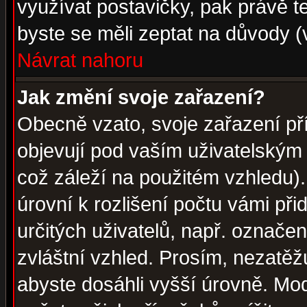
využívat postavičky, pak právě te
byste se měli zeptat na důvody (
Návrat nahoru
Jak změní svoje zařazení?
Obecně vzato, svoje zařazení p
objevují pod vaším uživatelským
což záleží na použitém vzhledu)
úrovní k rozlišení počtu vámi při
určitých uživatelů, např. označe
zvláštní vzhled. Prosím, nezatěž
abyste dosáhli vyšší úrovně. Mo