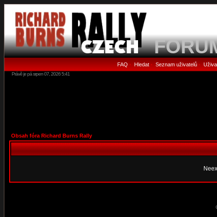
FORU
FAQ
Hledat
Seznam uživatelů
Uživa
•
•
•
Právě je pá srpen 07, 2026 5:41
Obsah fóra Richard Burns Rally
Neex