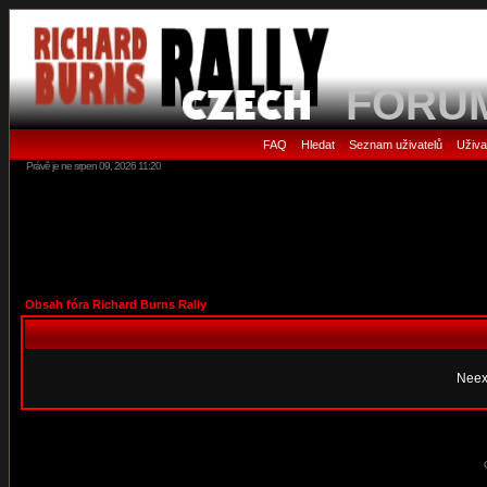
FORU
FAQ
Hledat
Seznam uživatelů
Uživa
•
•
•
Právě je ne srpen 09, 2026 11:20
Obsah fóra Richard Burns Rally
Neex