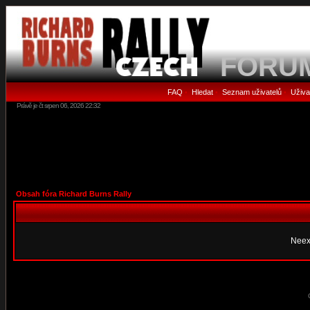
FORU
FAQ
Hledat
Seznam uživatelů
Uživa
•
•
•
Právě je čt srpen 06, 2026 22:32
Obsah fóra Richard Burns Rally
Neex