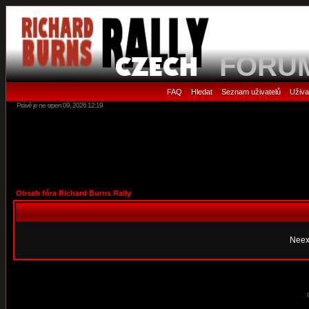
FORU
FAQ
Hledat
Seznam uživatelů
Uživa
•
•
•
Právě je ne srpen 09, 2026 12:19
Obsah fóra Richard Burns Rally
Neex