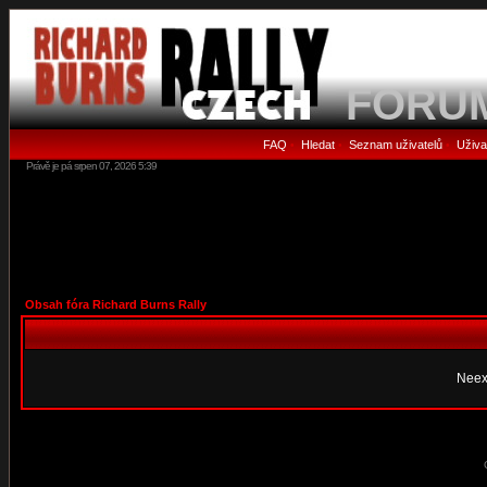
FORU
FAQ
Hledat
Seznam uživatelů
Uživa
•
•
•
Právě je pá srpen 07, 2026 5:39
Obsah fóra Richard Burns Rally
Neex