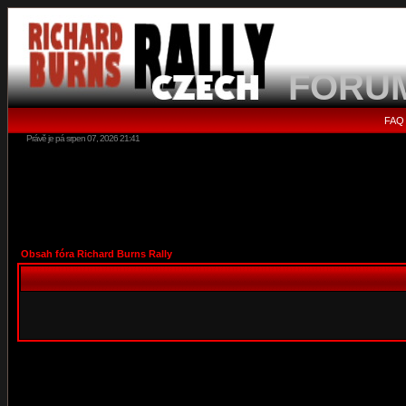
FORU
FAQ
Právě je pá srpen 07, 2026 21:41
Obsah fóra Richard Burns Rally