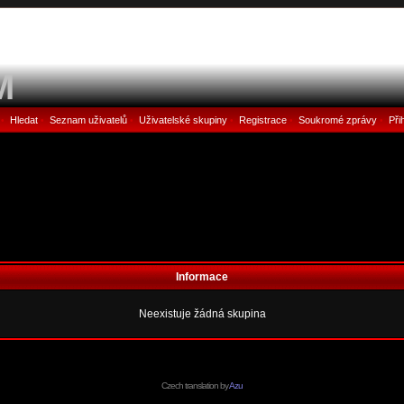
M
Hledat
Seznam uživatelů
Uživatelské skupiny
Registrace
Soukromé zprávy
Při
•
•
•
•
•
•
Informace
Neexistuje žádná skupina
Czech translation by
Azu