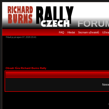
FORU
FAQ
Hledat
Seznam uživatelů
Uživa
•
•
•
Právě je pá srpen 07, 2026 20:41
Obsah fóra Richard Burns Rally
Neex