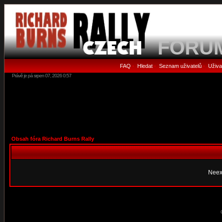
FORU
FAQ
Hledat
Seznam uživatelů
Uživa
•
•
•
Právě je pá srpen 07, 2026 0:57
Obsah fóra Richard Burns Rally
Neex