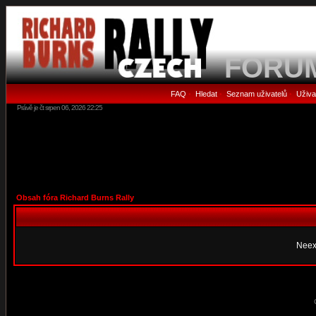
FORU
FAQ
Hledat
Seznam uživatelů
Uživa
•
•
•
Právě je čt srpen 06, 2026 22:25
Obsah fóra Richard Burns Rally
Neex