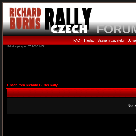
FORU
FAQ
Hledat
Seznam uživatelů
Uživa
•
•
•
Právě je pá srpen 07, 2026 14:54
Obsah fóra Richard Burns Rally
Neex