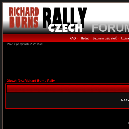
FORU
FAQ
Hledat
Seznam uživatelů
Uživa
•
•
•
Právě je pá srpen 07, 2026 15:28
Obsah fóra Richard Burns Rally
Neex