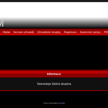
M
Hledat
Seznam uživatelů
Uživatelské skupiny
Registrace
Soukromé zprávy
Při
•
•
•
•
•
•
Informace
Neexistuje žádná skupina
Czech translation by
Azu