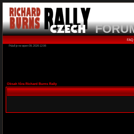
FORU
FAQ
Právě je ne srpen 09, 2026 12:06
Obsah fóra Richard Burns Rally