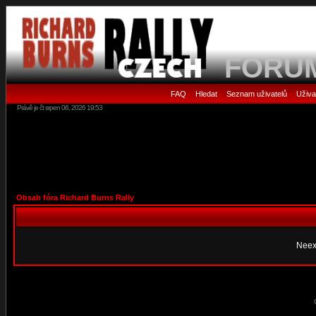
FORU
FAQ
Hledat
Seznam uživatelů
Uživa
•
•
•
Právě je čt srpen 06, 2026 19:53
Obsah fóra Richard Burns Rally
Neex