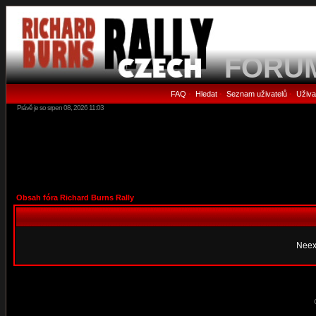
FORU
FAQ
Hledat
Seznam uživatelů
Uživa
•
•
•
Právě je so srpen 08, 2026 11:03
Obsah fóra Richard Burns Rally
Neex