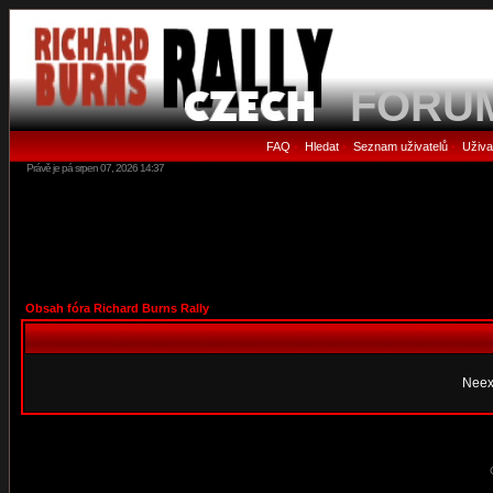
FORU
FAQ
Hledat
Seznam uživatelů
Uživa
•
•
•
Právě je pá srpen 07, 2026 14:37
Obsah fóra Richard Burns Rally
Neex