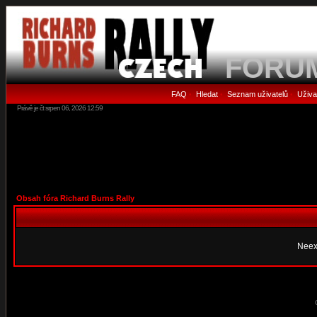
FORU
FAQ
Hledat
Seznam uživatelů
Uživa
•
•
•
Právě je čt srpen 06, 2026 12:59
Obsah fóra Richard Burns Rally
Neex