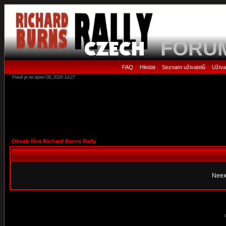
FORU
FAQ
Hledat
Seznam uživatelů
Uživa
•
•
•
Právě je ne srpen 09, 2026 14:27
Obsah fóra Richard Burns Rally
Neex