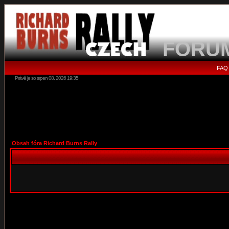
FORU
FAQ
Právě je so srpen 08, 2026 19:35
Obsah fóra Richard Burns Rally