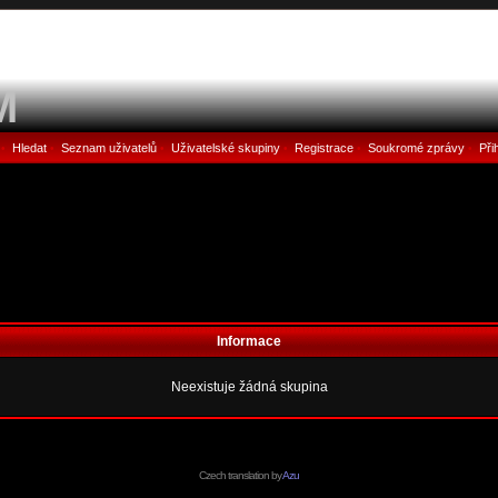
M
Hledat
Seznam uživatelů
Uživatelské skupiny
Registrace
Soukromé zprávy
Při
•
•
•
•
•
•
Informace
Neexistuje žádná skupina
Czech translation by
Azu