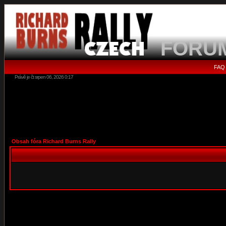
FORU
FAQ
Právě je čt srpen 06, 2026 0:17
Obsah fóra Richard Burns Rally