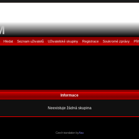
M
Hledat
Seznam uživatelů
Uživatelské skupiny
Registrace
Soukromé zprávy
Při
•
•
•
•
•
•
Informace
Neexistuje žádná skupina
Czech translation by
Azu