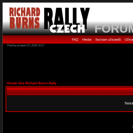
FORU
FAQ
Hledat
Seznam uživatelů
Uživa
•
•
•
Právě je pá srpen 07, 2026 16:17
Obsah fóra Richard Burns Rally
Neex