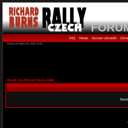
FORU
FAQ
Hledat
Seznam uživatelů
Uživa
•
•
•
Právě je so srpen 08, 2026 15:59
Obsah fóra Richard Burns Rally
Neex