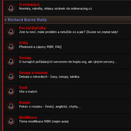
O stránkách
Novinky, náměty, ohlasy stránek rbr.onlineracing.cz
»
Richard Burns Rally
Pro začátečníky
Jste tu noví, máte problém a netušíte co a jak? Zkuste se zeptat tady!
O hře
Přednosti a zápory RBR, FAQ
Turnaje
O turnajích pořádaných serverem rbr.hopto.org, ale i jinými servery...
Setupy a rekordy
Debata o rekordech - časy, setupy, taktika
Tratě
Vše o tratích
Rozpis
Pokec o rozpisu - český, anglický, chyby,...
Modifikace
Téma modifikace RBR (nejen auta)