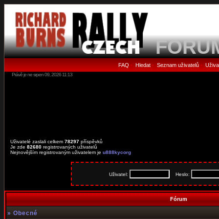
FORU
FAQ
Hledat
Seznam uživatelů
Uživa
•
•
•
Právě je ne srpen 09, 2026 11:13
Uživatelé zaslali celkem
78297
příspěvků
Je zde
82680
registrovaných uživatelů
Nejnovějším registrovaným uživatelem je
u888kycorg
Uživatel:
Heslo:
Fórum
»
Obecné