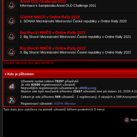
Anvel OLD Challenge 2011
Informace k šampionátu Anvel OLD Challenge 2011
SONAX MMČR v Online Rally 2020
1. SONAX Mezinárodní Mistrovství České republiky v Online Rally 2020
Big Shock! MMČR v Online Rally 2021
2. Big Shock! Mezinárodní Mistrovství České republiky v Online Rally 2021
Big Shock! MMČR v Online Rally 2022
3. Big Shock! Mezinárodní Mistrovství České republiky v Online Rally 2022
Označit všechna fóra jako přečtená
»
Kdo je přítomen:
Uživatelé zaslali celkem
78297
příspěvků
Je zde
82680
registrovaných uživatelů
Nejnovějším registrovaným uživatelem je
u888kycorg
Nejvíce zde bylo současně přítomno
22667
uživatelů dne pá duben 10, 2026 4:1
Celkem je zde přítomno
599
uživatelů : 1 registrovaný, 0 skrytých a 598 Anonymn
Registrovaní uživatelé:
SOPIK Miroslav
Tato data jsou založena na aktivitě uživatelů během posledních 5 minut
Nové