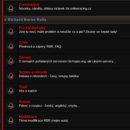
O stránkách
Novinky, náměty, ohlasy stránek rbr.onlineracing.cz
»
Richard Burns Rally
Pro začátečníky
Jste tu noví, máte problém a netušíte co a jak? Zkuste se zeptat tady!
O hře
Přednosti a zápory RBR, FAQ
Turnaje
O turnajích pořádaných serverem rbr.hopto.org, ale i jinými servery...
Setupy a rekordy
Debata o rekordech - časy, setupy, taktika
Tratě
Vše o tratích
Rozpis
Pokec o rozpisu - český, anglický, chyby,...
Modifikace
Téma modifikace RBR (nejen auta)