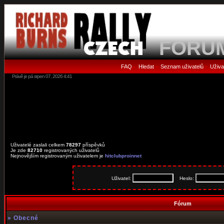
FORU
FAQ
Hledat
Seznam uživatelů
Uživa
•
•
•
Právě je pá srpen 07, 2026 4:41
Uživatelé zaslali celkem
78297
příspěvků
Je zde
82710
registrovaných uživatelů
Nejnovějším registrovaným uživatelem je
hitclubproinnet
Uživatel:
Heslo:
Fórum
»
Obecné