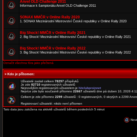
Anvel OLD Challenge 2011
Informace k šampionátu Anvel OLD Challenge 2011
SONAX MMČR v Online Rally 2020
1. SONAX Mezinárodní Mistrovství České republiky v Online Rally 2020
Big Shock! MMČR v Online Rally 2021
2. Big Shock! Mezinárodní Mistrovství České republiky v Online Rally 2021
Big Shock! MMČR v Online Rally 2022
3. Big Shock! Mezinárodní Mistrovství České republiky v Online Rally 2022
Označit všechna fóra jako přečtená
»
Kdo je přítomen:
Uživatelé zaslali celkem
78297
příspěvků
Je zde
82710
registrovaných uživatelů
Nejnovějším registrovaným uživatelem je
hitclubproinnet
Nejvíce zde bylo současně přítomno
22667
uživatelů dne pá duben 10, 2026 4:1
Celkem je zde přítomno
2299
uživatelů : 0 registrovaných, 0 skrytých a 2299 An
Registrovaní uživatelé: nikdo není přítomen
Tato data jsou založena na aktivitě uživatelů během posledních 5 minut
Nové