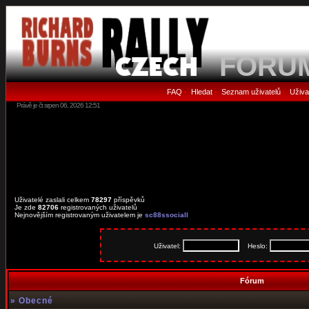
FORU
FAQ
Hledat
Seznam uživatelů
Uživa
•
•
•
Právě je čt srpen 06, 2026 12:51
Uživatelé zaslali celkem
78297
příspěvků
Je zde
82706
registrovaných uživatelů
Nejnovějším registrovaným uživatelem je
sc88ssociall
Uživatel:
Heslo:
Fórum
»
Obecné