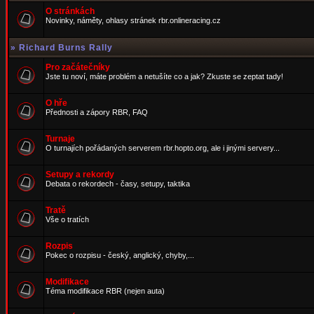
O stránkách
Novinky, náměty, ohlasy stránek rbr.onlineracing.cz
»
Richard Burns Rally
Pro začátečníky
Jste tu noví, máte problém a netušíte co a jak? Zkuste se zeptat tady!
O hře
Přednosti a zápory RBR, FAQ
Turnaje
O turnajích pořádaných serverem rbr.hopto.org, ale i jinými servery...
Setupy a rekordy
Debata o rekordech - časy, setupy, taktika
Tratě
Vše o tratích
Rozpis
Pokec o rozpisu - český, anglický, chyby,...
Modifikace
Téma modifikace RBR (nejen auta)