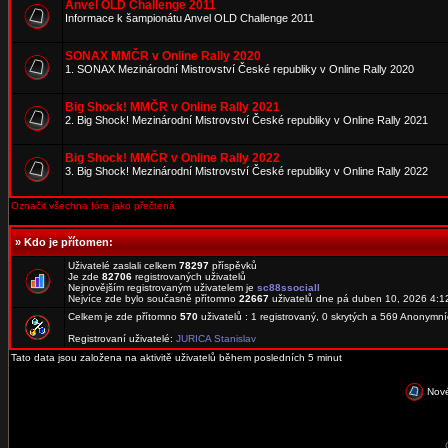
Anvel OLD Challenge 2011
Informace k šampionátu Anvel OLD Challenge 2011
SONAX MMČR v Online Rally 2020
1. SONAX Mezinárodní Mistrovství České republiky v Online Rally 2020
Big Shock! MMČR v Online Rally 2021
2. Big Shock! Mezinárodní Mistrovství České republiky v Online Rally 2021
Big Shock! MMČR v Online Rally 2022
3. Big Shock! Mezinárodní Mistrovství České republiky v Online Rally 2022
Označit všechna fóra jako přečtená
»
Kdo je přítomen:
Uživatelé zaslali celkem
78297
příspěvků
Je zde
82706
registrovaných uživatelů
Nejnovějším registrovaným uživatelem je
sc88ssociall
Nejvíce zde bylo současně přítomno
22667
uživatelů dne pá duben 10, 2026 4:1
Celkem je zde přítomno
570
uživatelů : 1 registrovaný, 0 skrytých a 569 Anonymn
Registrovaní uživatelé:
JURICA Stanislav
Tato data jsou založena na aktivitě uživatelů během posledních 5 minut
Nové