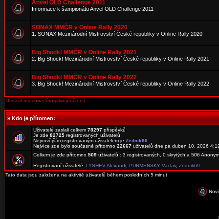
Anvel OLD Challenge 2011
Informace k šampionátu Anvel OLD Challenge 2011
SONAX MMČR v Online Rally 2020
1. SONAX Mezinárodní Mistrovství České republiky v Online Rally 2020
Big Shock! MMČR v Online Rally 2021
2. Big Shock! Mezinárodní Mistrovství České republiky v Online Rally 2021
Big Shock! MMČR v Online Rally 2022
3. Big Shock! Mezinárodní Mistrovství České republiky v Online Rally 2022
Označit všechna fóra jako přečtená
»
Kdo je přítomen:
Uživatelé zaslali celkem
78297
příspěvků
Je zde
82725
registrovaných uživatelů
Nejnovějším registrovaným uživatelem je
Zednik69
Nejvíce zde bylo současně přítomno
22667
uživatelů dne pá duben 10, 2026 4:1
Celkem je zde přítomno
509
uživatelů : 3 registrovaných, 0 skrytých a 506 Anon
Registrovaní uživatelé:
LYSHEV Alexandr
,
PURMENSKY Vaclav
,
Zednik69
Tato data jsou založena na aktivitě uživatelů během posledních 5 minut
Nové