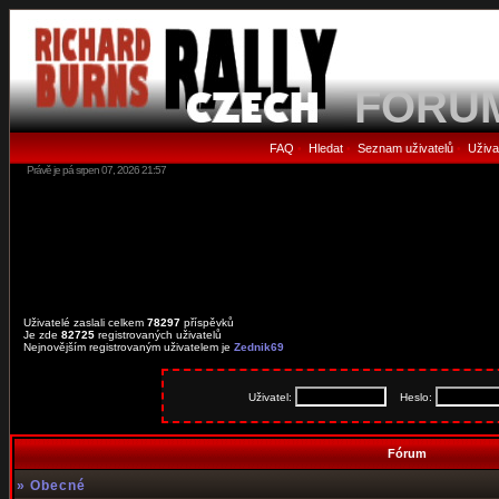
FORU
FAQ
Hledat
Seznam uživatelů
Uživa
•
•
•
Právě je pá srpen 07, 2026 21:57
Uživatelé zaslali celkem
78297
příspěvků
Je zde
82725
registrovaných uživatelů
Nejnovějším registrovaným uživatelem je
Zednik69
Uživatel:
Heslo:
Fórum
»
Obecné