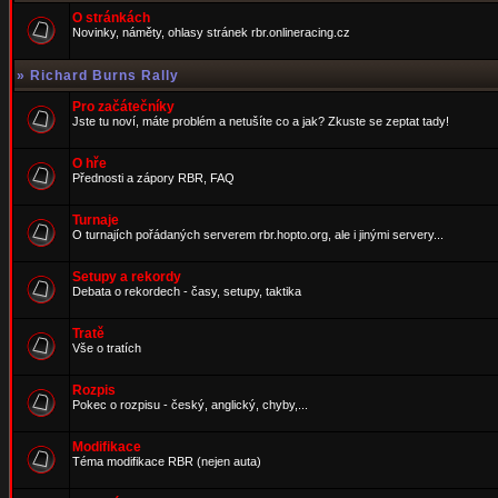
O stránkách
Novinky, náměty, ohlasy stránek rbr.onlineracing.cz
»
Richard Burns Rally
Pro začátečníky
Jste tu noví, máte problém a netušíte co a jak? Zkuste se zeptat tady!
O hře
Přednosti a zápory RBR, FAQ
Turnaje
O turnajích pořádaných serverem rbr.hopto.org, ale i jinými servery...
Setupy a rekordy
Debata o rekordech - časy, setupy, taktika
Tratě
Vše o tratích
Rozpis
Pokec o rozpisu - český, anglický, chyby,...
Modifikace
Téma modifikace RBR (nejen auta)