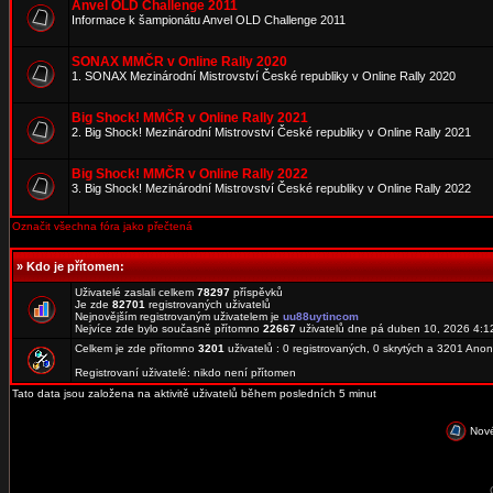
Anvel OLD Challenge 2011
Informace k šampionátu Anvel OLD Challenge 2011
SONAX MMČR v Online Rally 2020
1. SONAX Mezinárodní Mistrovství České republiky v Online Rally 2020
Big Shock! MMČR v Online Rally 2021
2. Big Shock! Mezinárodní Mistrovství České republiky v Online Rally 2021
Big Shock! MMČR v Online Rally 2022
3. Big Shock! Mezinárodní Mistrovství České republiky v Online Rally 2022
Označit všechna fóra jako přečtená
»
Kdo je přítomen:
Uživatelé zaslali celkem
78297
příspěvků
Je zde
82701
registrovaných uživatelů
Nejnovějším registrovaným uživatelem je
uu88uytincom
Nejvíce zde bylo současně přítomno
22667
uživatelů dne pá duben 10, 2026 4:1
Celkem je zde přítomno
3201
uživatelů : 0 registrovaných, 0 skrytých a 3201 An
Registrovaní uživatelé: nikdo není přítomen
Tato data jsou založena na aktivitě uživatelů během posledních 5 minut
Nové