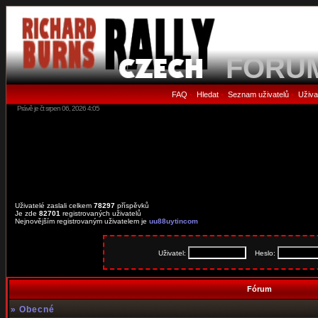
FORU
FAQ
Hledat
Seznam uživatelů
Uživa
•
•
•
Právě je čt srpen 06, 2026 4:05
Uživatelé zaslali celkem
78297
příspěvků
Je zde
82701
registrovaných uživatelů
Nejnovějším registrovaným uživatelem je
uu88uytincom
Uživatel:
Heslo:
Fórum
»
Obecné