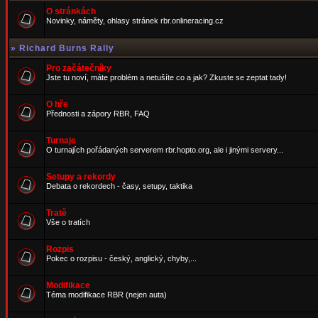
O stránkách
Novinky, náměty, ohlasy stránek rbr.onlineracing.cz
»
Richard Burns Rally
Pro začátečníky
Jste tu noví, máte problém a netušíte co a jak? Zkuste se zeptat tady!
O hře
Přednosti a zápory RBR, FAQ
Turnaje
O turnajích pořádaných serverem rbr.hopto.org, ale i jinými servery...
Setupy a rekordy
Debata o rekordech - časy, setupy, taktika
Tratě
Vše o tratích
Rozpis
Pokec o rozpisu - český, anglický, chyby,...
Modifikace
Téma modifikace RBR (nejen auta)