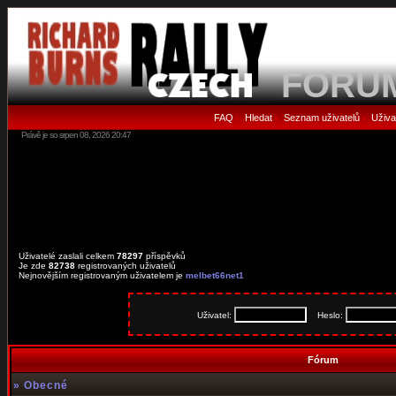
FORU
FAQ
Hledat
Seznam uživatelů
Uživa
•
•
•
Právě je so srpen 08, 2026 20:47
Uživatelé zaslali celkem
78297
příspěvků
Je zde
82738
registrovaných uživatelů
Nejnovějším registrovaným uživatelem je
melbet66net1
Uživatel:
Heslo:
Fórum
»
Obecné