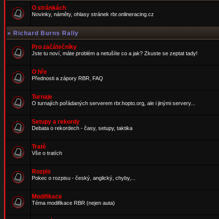
O stránkách
Novinky, náměty, ohlasy stránek rbr.onlineracing.cz
»
Richard Burns Rally
Pro začátečníky
Jste tu noví, máte problém a netušíte co a jak? Zkuste se zeptat tady!
O hře
Přednosti a zápory RBR, FAQ
Turnaje
O turnajích pořádaných serverem rbr.hopto.org, ale i jinými servery...
Setupy a rekordy
Debata o rekordech - časy, setupy, taktika
Tratě
Vše o tratích
Rozpis
Pokec o rozpisu - český, anglický, chyby,...
Modifikace
Téma modifikace RBR (nejen auta)