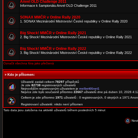
Anvel OLD Challenge 2011
Informace k šampionátu Anvel OLD Challenge 2011
SONAX MMČR v Online Rally 2020
1. SONAX Mezinárodní Mistrovství České republiky v Online Rally 2020
Big Shock! MMČR v Online Rally 2021
2. Big Shock! Mezinárodní Mistrovství České republiky v Online Rally 2021
Big Shock! MMČR v Online Rally 2022
3. Big Shock! Mezinárodní Mistrovství České republiky v Online Rally 2022
Označit všechna fóra jako přečtená
»
Kdo je přítomen:
Uživatelé zaslali celkem
78297
příspěvků
Je zde
82738
registrovaných uživatelů
Nejnovějším registrovaným uživatelem je
melbet66net1
Nejvíce zde bylo současně přítomno
22667
uživatelů dne pá duben 10, 2026 4:1
Celkem je zde přítomno
1971
uživatelů : 0 registrovaných, 0 skrytých a 1971 An
Registrovaní uživatelé: nikdo není přítomen
Tato data jsou založena na aktivitě uživatelů během posledních 5 minut
Nové