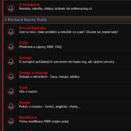
O stránkách
Novinky, náměty, ohlasy stránek rbr.onlineracing.cz
»
Richard Burns Rally
Pro začátečníky
Jste tu noví, máte problém a netušíte co a jak? Zkuste se zeptat tady!
O hře
Přednosti a zápory RBR, FAQ
Turnaje
O turnajích pořádaných serverem rbr.hopto.org, ale i jinými servery...
Setupy a rekordy
Debata o rekordech - časy, setupy, taktika
Tratě
Vše o tratích
Rozpis
Pokec o rozpisu - český, anglický, chyby,...
Modifikace
Téma modifikace RBR (nejen auta)