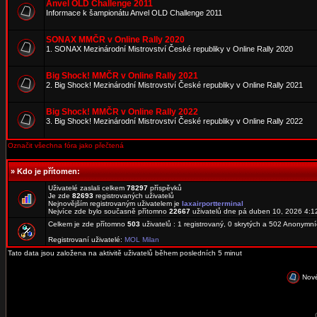
Anvel OLD Challenge 2011
Informace k šampionátu Anvel OLD Challenge 2011
SONAX MMČR v Online Rally 2020
1. SONAX Mezinárodní Mistrovství České republiky v Online Rally 2020
Big Shock! MMČR v Online Rally 2021
2. Big Shock! Mezinárodní Mistrovství České republiky v Online Rally 2021
Big Shock! MMČR v Online Rally 2022
3. Big Shock! Mezinárodní Mistrovství České republiky v Online Rally 2022
Označit všechna fóra jako přečtená
»
Kdo je přítomen:
Uživatelé zaslali celkem
78297
příspěvků
Je zde
82693
registrovaných uživatelů
Nejnovějším registrovaným uživatelem je
laxairportterminal
Nejvíce zde bylo současně přítomno
22667
uživatelů dne pá duben 10, 2026 4:1
Celkem je zde přítomno
503
uživatelů : 1 registrovaný, 0 skrytých a 502 Anonymn
Registrovaní uživatelé:
MOL Milan
Tato data jsou založena na aktivitě uživatelů během posledních 5 minut
Nové