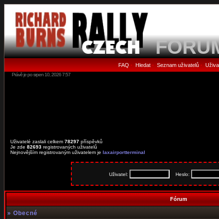
FORU
FAQ
Hledat
Seznam uživatelů
Uživa
•
•
•
Právě je po srpen 10, 2026 7:57
Uživatelé zaslali celkem
78297
příspěvků
Je zde
82693
registrovaných uživatelů
Nejnovějším registrovaným uživatelem je
laxairportterminal
Uživatel:
Heslo:
Fórum
»
Obecné