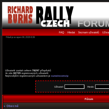
FORU
FAQ
Hledat
Seznam uživatelů
Uživa
•
•
•
Právě je so srpen 08, 2026 8:39
Uživatelé zaslali celkem
78297
příspěvků
Je zde
82729
registrovaných uživatelů
Nejnovějším registrovaným uživatelem je
sunwincomvip
Uživatel:
Heslo:
Fórum
»
Obecné