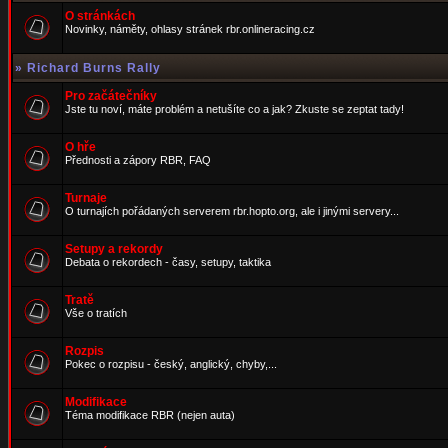
O stránkách
Novinky, náměty, ohlasy stránek rbr.onlineracing.cz
»
Richard Burns Rally
Pro začátečníky
Jste tu noví, máte problém a netušíte co a jak? Zkuste se zeptat tady!
O hře
Přednosti a zápory RBR, FAQ
Turnaje
O turnajích pořádaných serverem rbr.hopto.org, ale i jinými servery...
Setupy a rekordy
Debata o rekordech - časy, setupy, taktika
Tratě
Vše o tratích
Rozpis
Pokec o rozpisu - český, anglický, chyby,...
Modifikace
Téma modifikace RBR (nejen auta)