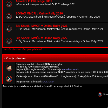
Anvel OLD Challenge 2011
Informace k šampionátu Anvel OLD Challenge 2011
SONAX MMČR v Online Rally 2020
1. SONAX Mezinárodní Mistrovství České republiky v Online Rally 2020
Big Shock! MMČR v Online Rally 2021
2. Big Shock! Mezinárodní Mistrovství České republiky v Online Rally 2021
Big Shock! MMČR v Online Rally 2022
3. Big Shock! Mezinárodní Mistrovství České republiky v Online Rally 2022
Označit všechna fóra jako přečtená
»
Kdo je přítomen:
Uživatelé zaslali celkem
78297
příspěvků
Je zde
82729
registrovaných uživatelů
Nejnovějším registrovaným uživatelem je
sunwincomvip
Nejvíce zde bylo současně přítomno
22667
uživatelů dne pá duben 10, 2026 4:1
Celkem je zde přítomno
860
uživatelů : 1 registrovaný, 0 skrytých a 859 Anonymn
Registrovaní uživatelé:
MOL Milan
Tato data jsou založena na aktivitě uživatelů během posledních 5 minut
Nové