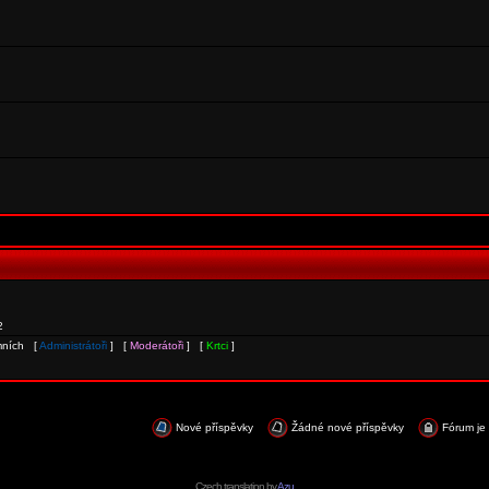
2
ymních [
Administrátoři
] [
Moderátoři
] [
Krtci
]
Nové příspěvky
Žádné nové příspěvky
Fórum je
Czech translation by
Azu