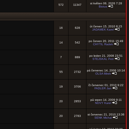
st květen 06, 2026 7:28
572
11347
Biotus
út červen 15, 2010 8:15
16
628
JADAMEK Karel
po červen 20, 2011 15:49
14
542
CHYTIL Radek
po leden 21, 2008 23:51
7
889
STEJSKAL Petr
pá červenec 14, 2006 10:14
55
2732
OLSA Mirek
čt červenec 01, 2010 9:22
19
3706
FADLER Jan
pá srpen 14, 2009 9:11
20
2853
NOVY Karel
st červenec 21, 2010 13:36
20
2783
SENK Michal