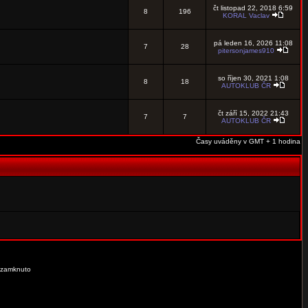
čt listopad 22, 2018 6:59
8
196
KORAL Vaclav
pá leden 16, 2026 11:08
7
28
pitersonjames910
so říjen 30, 2021 1:08
8
18
AUTOKLUB ČR
čt září 15, 2022 21:43
7
7
AUTOKLUB ČR
Časy uváděny v GMT + 1 hodina
 zamknuto