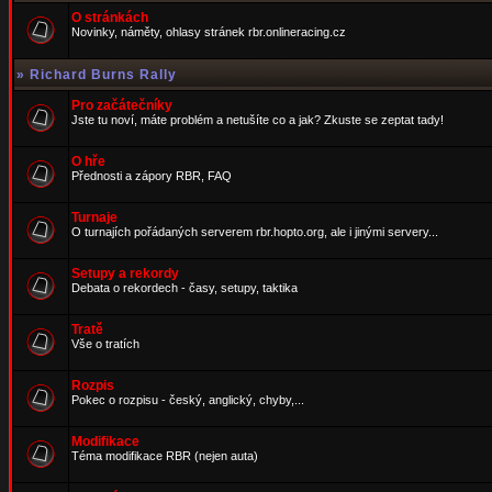
O stránkách
Novinky, náměty, ohlasy stránek rbr.onlineracing.cz
»
Richard Burns Rally
Pro začátečníky
Jste tu noví, máte problém a netušíte co a jak? Zkuste se zeptat tady!
O hře
Přednosti a zápory RBR, FAQ
Turnaje
O turnajích pořádaných serverem rbr.hopto.org, ale i jinými servery...
Setupy a rekordy
Debata o rekordech - časy, setupy, taktika
Tratě
Vše o tratích
Rozpis
Pokec o rozpisu - český, anglický, chyby,...
Modifikace
Téma modifikace RBR (nejen auta)