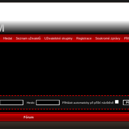
M
Hledat
Seznam uživatelů
Uživatelské skupiny
Registrace
Soukromé zprávy
Při
•
•
•
•
•
•
Heslo:
Přihlásit automaticky při příští návštěvě
Fórum