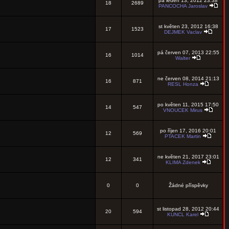
pá leden 13, 2012 23:38
18
2689
PANCOCHA Jaroslav
st květen 23, 2012 16:38
17
1523
DEJMEK Vaclav
pá červen 07, 2013 22:55
16
1014
Walter
ne červen 08, 2014 21:13
16
871
RESL Honza
po květen 11, 2015 17:50
14
547
VNOUCEK Mirus
po říjen 17, 2016 20:01
12
569
PTACEK Martin
ne květen 21, 2017 23:01
12
341
KLIMA Zdenek
0
0
Žádné příspěvky
st listopad 28, 2012 20:44
20
594
KUNCL Karel