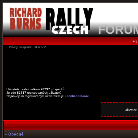
FORU
FAQ
Právě je so srpen 08, 2026 17:23
Uživatelé zaslali celkem
78297
příspěvků
Je zde
82737
registrovaných uživatelů
Nejnovějším registrovaným uživatelem je
keonhacai5care
Uživatel:
»
Obecné