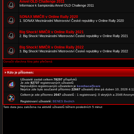
Anvel OLD Challenge 2011
Informace k šampionátu Anvel OLD Challenge 2011
SONAX MMČR v Online Rally 2020
1. SONAX Mezinárodní Mistrovství České republiky v Online Rally 2020
Big Shock! MMČR v Online Rally 2021
2. Big Shock! Mezinárodní Mistrovství České republiky v Online Rally 2021
Big Shock! MMČR v Online Rally 2022
3. Big Shock! Mezinárodní Mistrovství České republiky v Online Rally 2022
Označit všechna fóra jako přečtená
»
Kdo je přítomen:
Uživatelé zaslali celkem
78297
příspěvků
Je zde
82737
registrovaných uživatelů
Nejnovějším registrovaným uživatelem je
keonhacai5care
Nejvíce zde bylo současně přítomno
22667
uživatelů dne pá duben 10, 2026 4:1
Celkem je zde přítomno
2047
uživatelů : 1 registrovaný, 0 skrytých a 2046 Anon
Registrovaní uživatelé:
BENES Bedrich
Tato data jsou založena na aktivitě uživatelů během posledních 5 minut