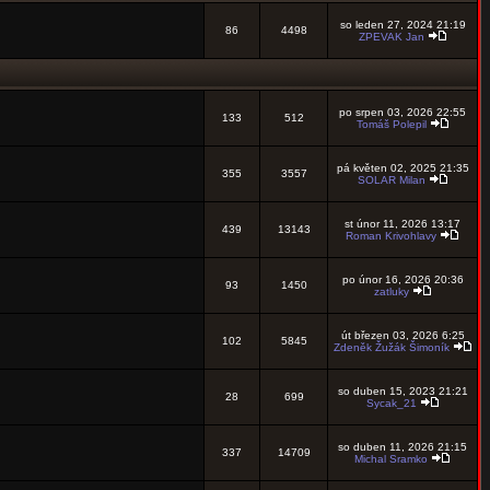
so leden 27, 2024 21:19
86
4498
ZPEVAK Jan
po srpen 03, 2026 22:55
133
512
Tomáš Polepil
pá květen 02, 2025 21:35
355
3557
SOLAR Milan
st únor 11, 2026 13:17
439
13143
Roman Krivohlavy
po únor 16, 2026 20:36
93
1450
zatluky
út březen 03, 2026 6:25
102
5845
Zdeněk Žužák Šimoník
so duben 15, 2023 21:21
28
699
Sycak_21
so duben 11, 2026 21:15
337
14709
Michal Sramko